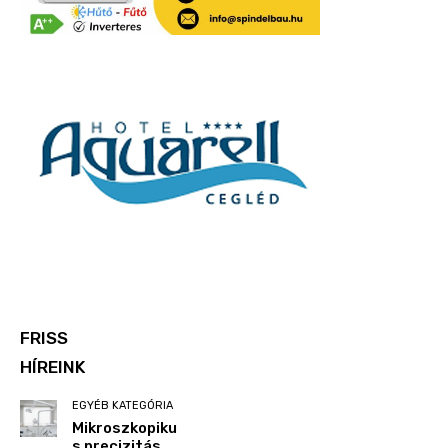
FRISS
HÍREINK
EGYÉB KATEGÓRIA
Mikroszkopiku
s precizitás