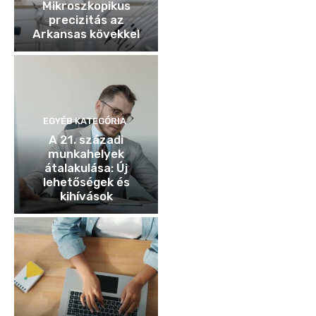
Mikroszkopikus
precizitás az
Arkansas kövekkel
EGYÉB KATEGÓRIA
A 21. századi
munkahelyek
átalakulása: Új
lehetőségek és
kihívások