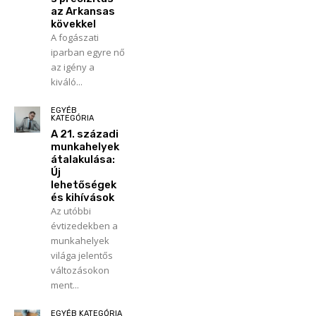
az Arkansas
kövekkel
A fogászati
iparban egyre nő
az igény a
kiváló...
EGYÉB
KATEGÓRIA
A 21. századi
munkahelyek
átalakulása:
Új
lehetőségek
és kihívások
Az utóbbi
évtizedekben a
munkahelyek
világa jelentős
változásokon
ment...
EGYÉB KATEGÓRIA