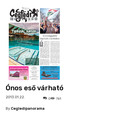
Ónos eső várható
2013.01.22.
0
761
By
Cegledipanorama