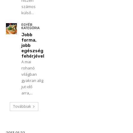
hiszen
számos
külső...
EGYÉB
KATEGÓRIA
Jobb
forma,
jobb
egészség
fehérjével
A mai
rohanó
világban
gyakran alig
jut idő
arra,...
Továbbiak
2013.01.22.