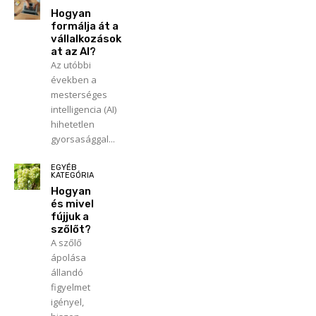
Hogyan
formálja át a
vállalkozások
at az AI?
Az utóbbi
években a
mesterséges
intelligencia (AI)
hihetetlen
gyorsasággal...
EGYÉB
KATEGÓRIA
Hogyan
és mivel
fújjuk a
szőlőt?
A szőlő
ápolása
állandó
figyelmet
igényel,