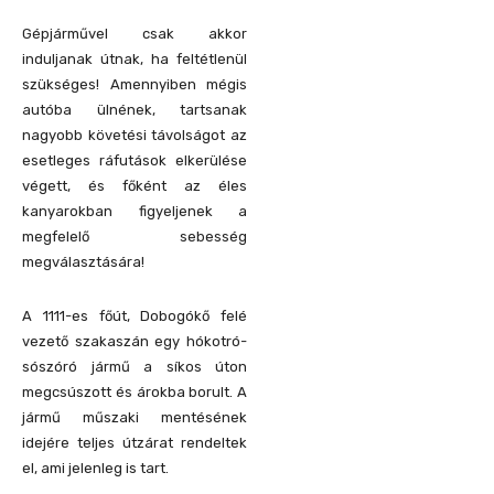
Gépjárművel csak akkor
induljanak útnak, ha feltétlenül
szükséges! Amennyiben mégis
autóba ülnének, tartsanak
nagyobb követési távolságot az
esetleges ráfutások elkerülése
végett, és főként az éles
kanyarokban figyeljenek a
megfelelő sebesség
megválasztására!
A 1111-es főút, Dobogókő felé
vezető szakaszán egy hókotró-
sószóró jármű a síkos úton
megcsúszott és árokba borult. A
jármű műszaki mentésének
idejére teljes útzárat rendeltek
el, ami jelenleg is tart.