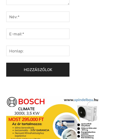
Hozzászólás:
Név:*
E-
mail:*
Honlap: