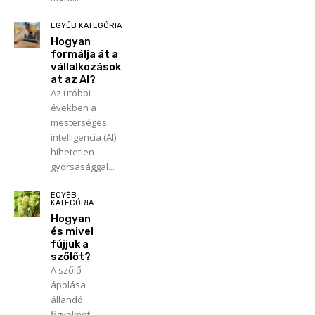
EGYÉB KATEGÓRIA
Hogyan
formálja át a
vállalkozások
at az AI?
Az utóbbi
években a
mesterséges
intelligencia (AI)
hihetetlen
gyorsasággal...
EGYÉB
KATEGÓRIA
Hogyan
és mivel
fújjuk a
szőlőt?
A szőlő
ápolása
állandó
figyelmet