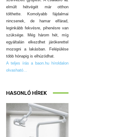
elmúlt hétvégét már otthon
tölthette. Komolyabb fájdalmai
nincsenek, de hamar elfárad,
leginkább fekvésre, pihenésre van
szüksége. Még három hét, míg
egyáltalán elkezdhet járókerettel
mozogni a lakásban. Felépülése
több hónapig is elhúzódhat.
A teljes írás a baon.hu híroldalon
olvasható…
HASONLÓ HÍREK