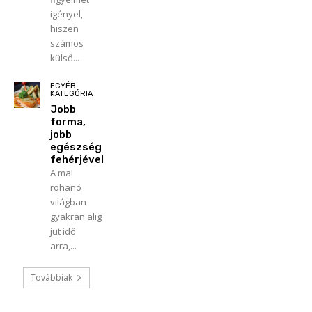
igényel,
hiszen
számos
külső...
EGYÉB
KATEGÓRIA
Jobb
forma,
jobb
egészség
fehérjével
A mai
rohanó
világban
gyakran alig
jut idő
arra,...
Továbbiak