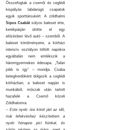
Összefogtak a csemői és ceglédi
kispályás labdarúgó csapatok
egyik sporttársukért. A zöldhalmi
Sipos Csabát
súlyos baleset érte,
kerékpárján ütötte el egy
előzésben lévő autó – szemből. A
baleset körülményeire, a kórházi
intenzív osztályon töltött napokra
egyáltalán nem emlékszik a
háromgyermekes édesapa. „Talán
jobb is így” – mondja. Csaba
beteghordóként dolgozik a ceglédi
kórházban, a baleset napján is
munkából, műszak után tartott
hazafelé a Csemő közeli
Zöldhalomra.
– Este nyolc óra körül járt az idő,
már lefekvéshez készítettem a
nyolc hónapos pici fiúnkat, és
sűrűn néztem az órára, mert a