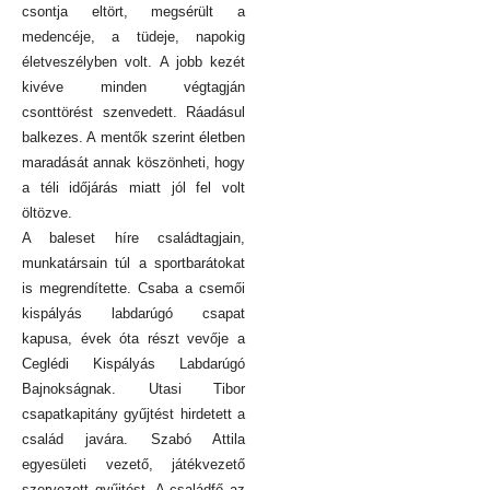
csontja eltört, megsérült a
medencéje, a tüdeje, napokig
életveszélyben volt. A jobb kezét
kivéve minden végtagján
csonttörést szenvedett. Ráadásul
balkezes. A mentők szerint életben
maradását annak köszönheti, hogy
a téli időjárás miatt jól fel volt
öltözve.
A baleset híre családtagjain,
munkatársain túl a sportbarátokat
is megrendítette. Csaba a csemői
kispályás labdarúgó csapat
kapusa, évek óta részt vevője a
Ceglédi Kispályás Labdarúgó
Bajnokságnak. Utasi Tibor
csapatkapitány gyűjtést hirdetett a
család javára. Szabó Attila
egyesületi vezető, játékvezető
szervezett gyűjtést. A családfő az