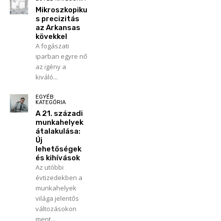
Mikroszkopiku
s precizitás
az Arkansas
kövekkel
A fogászati
iparban egyre nő
az igény a
kiváló...
EGYÉB
KATEGÓRIA
A 21. századi
munkahelyek
átalakulása:
Új
lehetőségek
és kihívások
Az utóbbi
évtizedekben a
munkahelyek
világa jelentős
változásokon
ment...