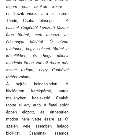
férjem nem szokott késni
–
emlékszik vissza arra az estére
Tünde, Csaba felesége.
– A
baleset Ceglédről kivezető Mizsei
úton történt, nem messze az
édesanyja házától. Ő hívott
telefonon, hogy baleset történt a
közelükben, és hogy nálunk
mindenki itthon van-e? Akkor már
szinte tudtam, hogy Csabával
történt valami.
A sejtés beigazolódott. A
kivilágított kerékpárral, sárga
mellényben közlekedő Csabát
ütötte el egy autó. A fiatal sofőr
éppen előzött, és érthetetlen
módon nem vette észre az út
szélén vele szemben haladó
biciklist. Csabának számos