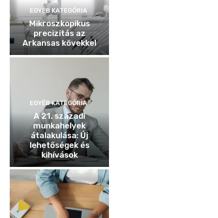
EGYÉB KATEGÓRIA
Mikroszkopikus
precizitás az
Arkansas kövekkel
EGYÉB KATEGÓRIA
A 21. századi
munkahelyek
átalakulása: Új
lehetőségek és
kihívások