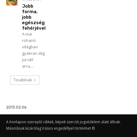
Jobb
forma,
jobb
egészség
fehérjével
A mai
rohanó
világban
gyakran alig
jut idő
arra,...
Továbbiak
2013.02.06.
A honlapon szereplő cikkek, képek szerzői jogvédelem alatt állnak.
Másolásuk kizárólag írásos engedéllyel történhet ©