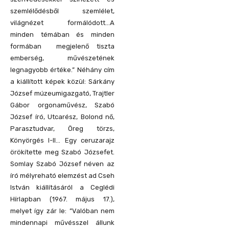
szemlélődésből szemlélet,
világnézet formálódott…A
minden témában és minden
formában megjelenő tiszta
emberség, művészetének
legnagyobb értéke.” Néhány cím
a kiállított képek közül: Sárkány
József múzeumigazgató, Trajtler
Gábor orgonaművész, Szabó
József író, Utcarész, Bolond nő,
Parasztudvar, Öreg törzs,
Könyörgés I-II… Egy ceruzarajz
örökítette meg Szabó Józsefet.
Somlay Szabó József néven az
író mélyreható elemzést ad Cseh
István kiállításáról a Ceglédi
Hírlapban (1967. május 17.),
melyet így zár le: ”Valóban nem
mindennapi művésszel állunk