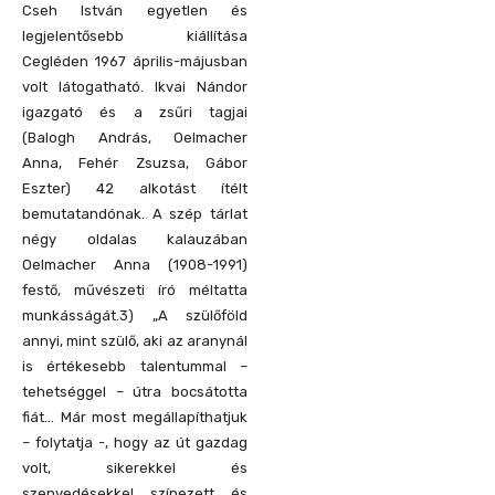
Cseh István egyetlen és
legjelentősebb kiállítása
Cegléden 1967 április-májusban
volt látogatható. Ikvai Nándor
igazgató és a zsűri tagjai
(Balogh András, Oelmacher
Anna, Fehér Zsuzsa, Gábor
Eszter) 42 alkotást ítélt
bemutatandónak. A szép tárlat
négy oldalas kalauzában
Oelmacher Anna (1908-1991)
festő, művészeti író méltatta
munkásságát.3) „A szülőföld
annyi, mint szülő, aki az aranynál
is értékesebb talentummal –
tehetséggel – útra bocsátotta
fiát… Már most megállapíthatjuk
– folytatja -, hogy az út gazdag
volt, sikerekkel és
szenvedésekkel színezett és