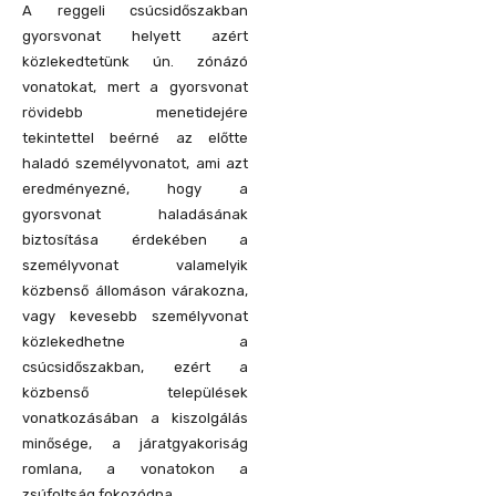
A reggeli csúcsidőszakban
gyorsvonat helyett azért
közlekedtetünk ún. zónázó
vonatokat, mert a gyorsvonat
rövidebb menetidejére
tekintettel beérné az előtte
haladó személyvonatot, ami azt
eredményezné, hogy a
gyorsvonat haladásának
biztosítása érdekében a
személyvonat valamelyik
közbenső állomáson várakozna,
vagy kevesebb személyvonat
közlekedhetne a
csúcsidőszakban, ezért a
közbenső települések
vonatkozásában a kiszolgálás
minősége, a járatgyakoriság
romlana, a vonatokon a
zsúfoltság fokozódna.