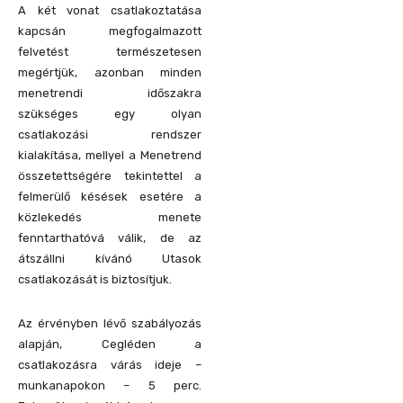
A két vonat csatlakoztatása
kapcsán megfogalmazott
felvetést természetesen
megértjük, azonban minden
menetrendi időszakra
szükséges egy olyan
csatlakozási rendszer
kialakítása, mellyel a Menetrend
összetettségére tekintettel a
felmerülő késések esetére a
közlekedés menete
fenntarthatóvá válik, de az
átszállni kívánó Utasok
csatlakozását is biztosítjuk.
Az érvényben lévő szabályozás
alapján, Cegléden a
csatlakozásra várás ideje –
munkanapokon – 5 perc.