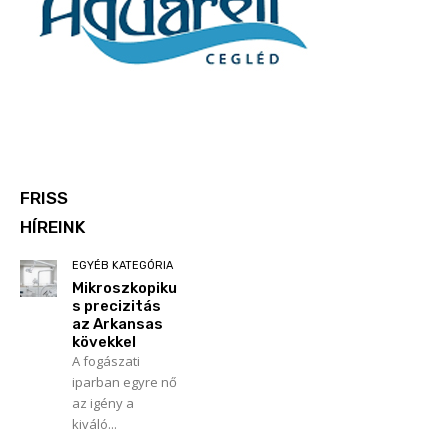
FRISS
HÍREINK
EGYÉB KATEGÓRIA
Mikroszkopiku
s precizitás
az Arkansas
kövekkel
A fogászati
iparban egyre nő
az igény a
kiváló...