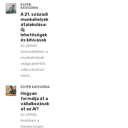
EGYÉB
KATEGÓRIA
A 21. századi
munkahelyek
átalakulása:
Új
lehetőségek
és kihívások
Az utóbbi
évtizedekben a
munkahelyek
világa jelentős
változásokon
ment...
EGYÉB KATEGÓRIA
Hogyan
formálja át a
vállalkozások
at az AI?
Az utóbbi
években a
mesterséges