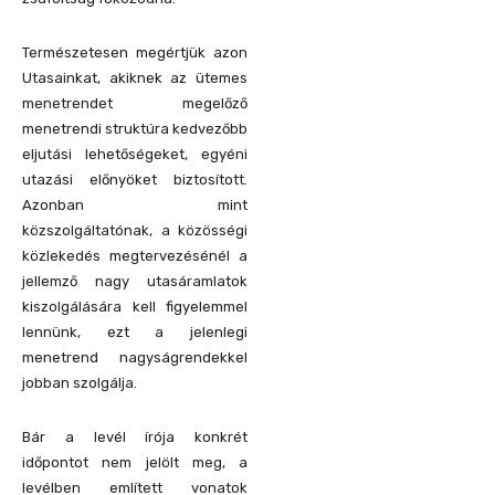
Természetesen megértjük azon
Utasainkat, akiknek az ütemes
menetrendet megelőző
menetrendi struktúra kedvezőbb
eljutási lehetőségeket, egyéni
utazási előnyöket biztosított.
Azonban mint
közszolgáltatónak, a közösségi
közlekedés megtervezésénél a
jellemző nagy utasáramlatok
kiszolgálására kell figyelemmel
lennünk, ezt a jelenlegi
menetrend nagyságrendekkel
jobban szolgálja.
Bár a levél írója konkrét
időpontot nem jelölt meg, a
levélben említett vonatok