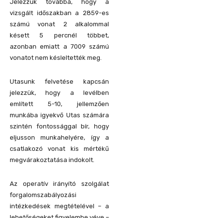
Jelezzük továbbá, hogy a
vizsgált időszakban a 2859-es
számú vonat 2 alkalommal
késett 5 percnél többet,
azonban emiatt a 7009 számú
vonatot nem késleltették meg.
Utasunk felvetése kapcsán
jelezzük, hogy a levélben
említett 5-10, jellemzően
munkába igyekvő Utas számára
szintén fontossággal bír, hogy
eljusson munkahelyére, így a
csatlakozó vonat kis mértékű
megvárakoztatása indokolt.
Az operatív irányító szolgálat
forgalomszabályozási
intézkedések megtételével – a
lehetőségeket figyelembe véve –