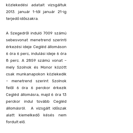
közlekedési adatait vizsgáltuk
2013. január 1-től január 21-ig
terjedő időszakra.
A Szegedről induló 7009 számú
sebesvonat menetrend szerinti
érkezési ideje Cegléd állomáson
6 óra 6 perc, indulási ideje 6 óra
8 perc. A 2859 számú vonat –
mely Szolnok és Monor között
csak munkanapokon közlekedik
– menetrend szerint Szolnok
felől 6 óra 6 perckor érkezik
Cegléd állomásra, majd 6 óra 13
perckor indul tovább Cegléd
állomásról. A vizsgált időszak
alatt kiemelkedő késés nem
fordult elő.