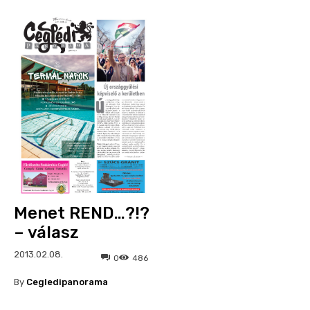
Menet REND…?!?
– válasz
2013.02.08.
0
486
By
Cegledipanorama