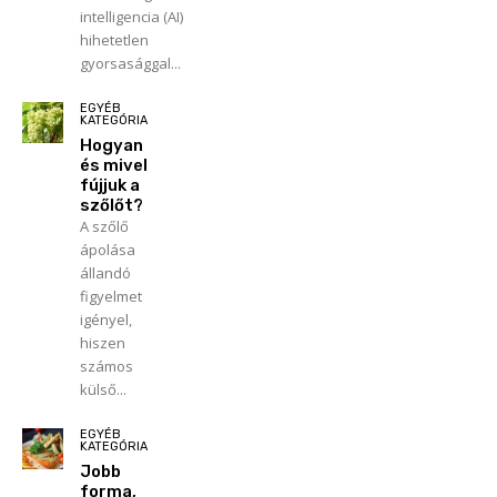
intelligencia (AI)
hihetetlen
gyorsasággal...
EGYÉB
KATEGÓRIA
Hogyan
és mivel
fújjuk a
szőlőt?
A szőlő
ápolása
állandó
figyelmet
igényel,
hiszen
számos
külső...
EGYÉB
KATEGÓRIA
Jobb
forma,