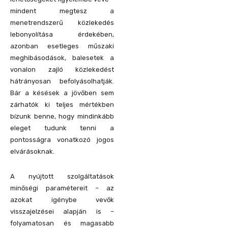
mindent megtesz a
menetrendszerű közlekedés
lebonyolítása érdekében,
azonban esetleges műszaki
meghibásodások, balesetek a
vonalon zajló közlekedést
hátrányosan befolyásolhatják.
Bár a késések a jövőben sem
zárhatók ki teljes mértékben
bízunk benne, hogy mindinkább
eleget tudunk tenni a
pontosságra vonatkozó jogos
elvárásoknak.
A nyújtott szolgáltatások
minőségi paramétereit – az
azokat igénybe vevők
visszajelzései alapján is –
folyamatosan és magasabb