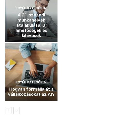
EGYÉB KATEGÓRIA
A 21. századi
munkahelyek
átalakulása: Új
lehetőségek és
kihívások
EGYÉB KATEGÓRIA
Hogyan formálja át a
vállalkozásokat az AI?