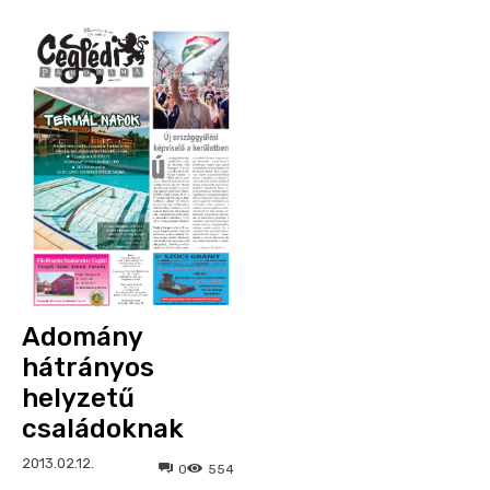
Adomány
hátrányos
helyzetű
családoknak
2013.02.12.
0
554