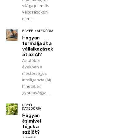
világa jelentős
változásokon
ment...
EGYÉB KATEGÓRIA
Hogyan
formálja át a
vállalkozások
at az AI?
Az utóbbi
években a
mesterséges
intelligencia (AI)
hihetetlen
gyorsasággal...
EGYÉB
KATEGÓRIA
Hogyan
és mivel
fújjuk a
szőlőt?