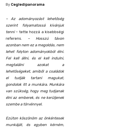
By
Cegledipanorama
– Az adományozást lehetőség
szerint folyamatossá kívánjuk
tenni
– tette hozzá a kisebbségi
referens.
– Hosszú távon
azonban nem ez a megoldás, nem
lehet folyton adományokból élni.
Fel kell állni, és el kell indulni,
megtalálni azokat a
lehetőségeket, amiből a családok
el tudják tartani magukat,
gondolok itt a munkára. Munkára
van szükség, hogy meg tudjanak
élni az emberek, és ne kerüljenek
szembe a törvénnyel.
Ezúton köszönöm az önkéntesek
munkáját, és egyben kérném,