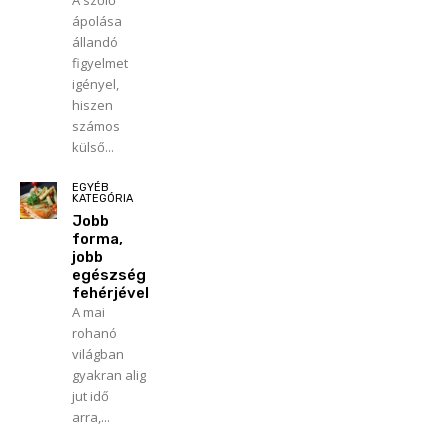
A szőlő
ápolása
állandó
figyelmet
igényel,
hiszen
számos
külső...
EGYÉB
KATEGÓRIA
Jobb
forma,
jobb
egészség
fehérjével
A mai
rohanó
világban
gyakran alig
jut idő
arra,...