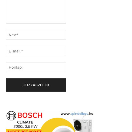
Hozzászólás:
Név:*
E-
mail:*
Honlap: