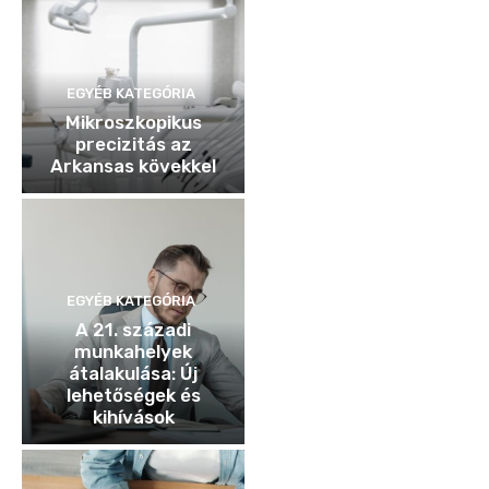
EGYÉB KATEGÓRIA
Mikroszkopikus
precizitás az
Arkansas kövekkel
EGYÉB KATEGÓRIA
A 21. századi
munkahelyek
átalakulása: Új
lehetőségek és
kihívások