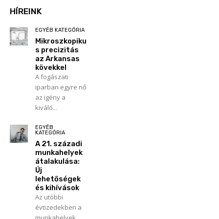
HÍREINK
EGYÉB KATEGÓRIA
Mikroszkopiku
s precizitás
az Arkansas
kövekkel
A fogászati
iparban egyre nő
az igény a
kiváló...
EGYÉB
KATEGÓRIA
A 21. századi
munkahelyek
átalakulása:
Új
lehetőségek
és kihívások
Az utóbbi
évtizedekben a
munkahelyek