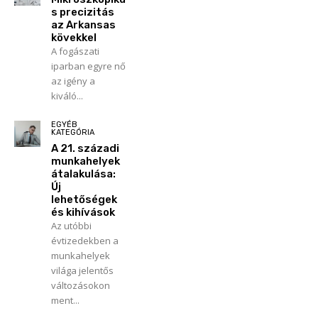
s precizitás
az Arkansas
kövekkel
A fogászati
iparban egyre nő
az igény a
kiváló...
EGYÉB
KATEGÓRIA
A 21. századi
munkahelyek
átalakulása:
Új
lehetőségek
és kihívások
Az utóbbi
évtizedekben a
munkahelyek
világa jelentős
változásokon
ment...