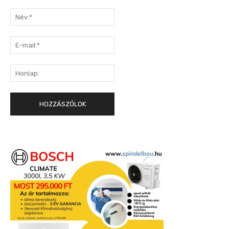
Hozzászólás:
Név:*
E-
mail:*
Honlap: