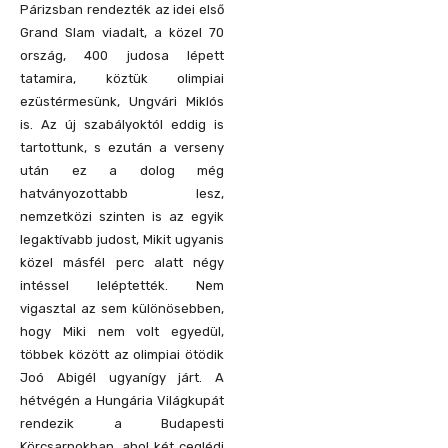
Párizsban rendezték az idei első
Grand Slam viadalt, a közel 70
ország, 400 judosa lépett
tatamira, köztük olimpiai
ezüstérmesünk, Ungvári Miklós
is. Az új szabályoktól eddig is
tartottunk, s ezután a verseny
után ez a dolog még
hatványozottabb lesz,
nemzetközi szinten is az egyik
legaktívabb judost, Mikit ugyanis
közel másfél perc alatt négy
intéssel leléptették. Nem
vigasztal az sem különösebben,
hogy Miki nem volt egyedül,
többek között az olimpiai ötödik
Joó Abigél ugyanígy járt. A
hétvégén a Hungária Világkupát
rendezik a Budapesti
Körcsarnokban, ahol két ceglédi