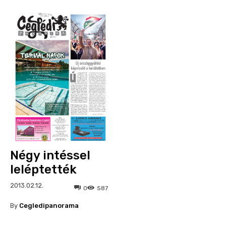
Négy intéssel
leléptették
2013.02.12.
0
587
By
Cegledipanorama