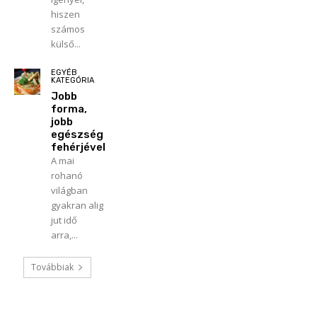
hiszen
számos
külső...
EGYÉB
KATEGÓRIA
Jobb
forma,
jobb
egészség
fehérjével
A mai
rohanó
világban
gyakran alig
jut idő
arra,...
Továbbiak