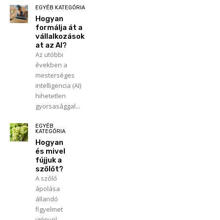
EGYÉB KATEGÓRIA
Hogyan
formálja át a
vállalkozások
at az AI?
Az utóbbi
években a
mesterséges
intelligencia (AI)
hihetetlen
gyorsasággal...
EGYÉB
KATEGÓRIA
Hogyan
és mivel
fújjuk a
szőlőt?
A szőlő
ápolása
állandó
figyelmet
igényel,