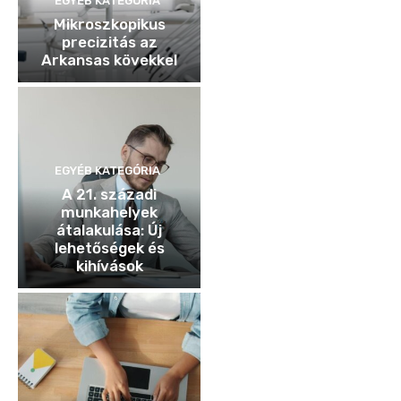
EGYÉB KATEGÓRIA
Mikroszkopikus
precizitás az
Arkansas kövekkel
EGYÉB KATEGÓRIA
A 21. századi
munkahelyek
átalakulása: Új
lehetőségek és
kihívások