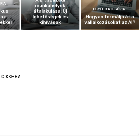
A 21. századi
RIA
munkahelyek
EGYÉB KATEGÓRIA
ikus
átalakulása: Új
 az
lehetőségek és
Hogyan formálja át a
ekkel
kihívások
vállalkozásokat az AI?
 CIKKHEZ