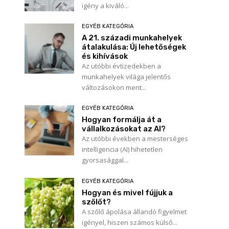
igény a kiváló...
EGYÉB KATEGÓRIA
A 21. századi munkahelyek
átalakulása: Új lehetőségek
és kihívások
Az utóbbi évtizedekben a
munkahelyek világa jelentős
változásokon ment...
EGYÉB KATEGÓRIA
Hogyan formálja át a
vállalkozásokat az AI?
Az utóbbi években a mesterséges
intelligencia (AI) hihetetlen
gyorsasággal...
EGYÉB KATEGÓRIA
Hogyan és mivel fújjuk a
szőlőt?
A szőlő ápolása állandó figyelmet
igényel, hiszen számos külső...