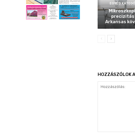
EGYÉB KATEGÓ
Mikroszkop
precizitás
Arkansas köv
HOZZÁSZÓLOK A
Hozzászólás: