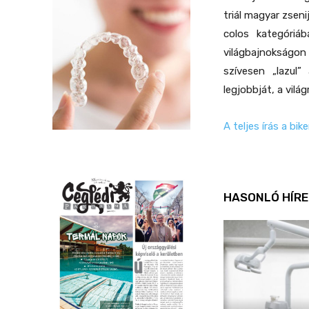
triál magyar zseni
colos kategóriá
világbajnokságon 
szívesen „lazul
legjobbját, a vilá
A teljes írás a
bik
HASONLÓ HÍRE