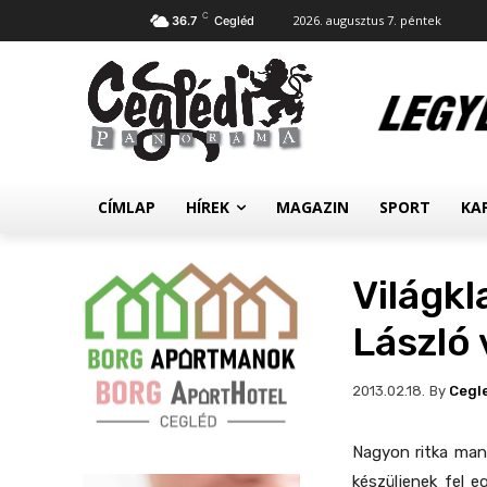
C
2026. augusztus 7. péntek
36.7
Cegléd
CÍMLAP
HÍREK
MAGAZIN
SPORT
KA
Világk
László
By
Cegl
2013.02.18.
Nagyon ritka man
készüljenek fel e