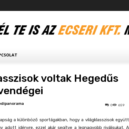
PCSOLAT
lasszisok voltak Hegedűs
 vendégei
edipanorama
0
659
apság a különböző sportágakban, hogy a világklasszisok együtt
gy adott idényre, ezzel akár segítve a legnagyobb riválisukat. A