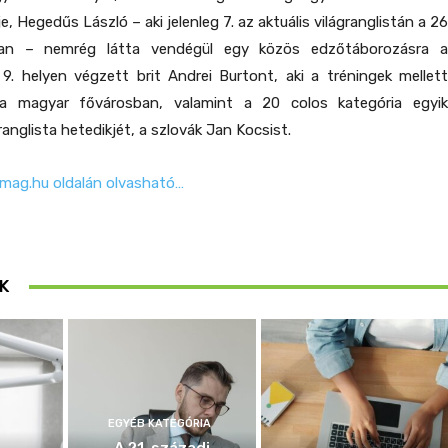
je, Hegedűs László – aki jelenleg 7. az aktuális világranglistán a 26
ban – nemrég látta vendégül egy közös edzőtáborozásra a
9. helyen végzett brit Andrei Burtont, aki a tréningek mellett
” a magyar fővárosban, valamint a 20 colos kategória egyik
granglista hetedikjét, a szlovák Jan Kocsist.
emag.hu oldalán olvasható…
K
EGYÉB KATEGÓRIA