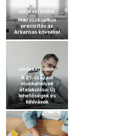
EGYÉB KATEGÓRIA
Mikroszkopikus
precizitás az
Arkansas kövekkel
EGYÉB KATEGÓRIA
A 21. századi
munkahelyek
átalakulása: Új
lehetőségek és
kihívások