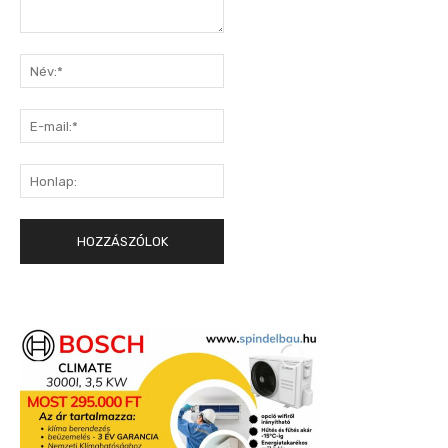
Hozzászólás:
Név:*
E-
mail:*
Honlap: