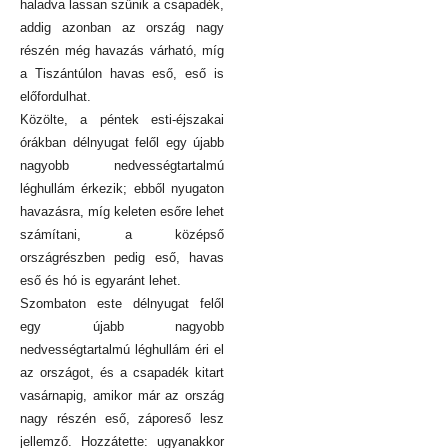
haladva lassan szűnik a csapadék,
addig azonban az ország nagy
részén még havazás várható, míg
a Tiszántúlon havas eső, eső is
előfordulhat.
Közölte, a péntek esti-éjszakai
órákban délnyugat felől egy újabb
nagyobb nedvességtartalmú
léghullám érkezik; ebből nyugaton
havazásra, míg keleten esőre lehet
számítani, a középső
országrészben pedig eső, havas
eső és hó is egyaránt lehet.
Szombaton este délnyugat felől
egy újabb nagyobb
nedvességtartalmú léghullám éri el
az országot, és a csapadék kitart
vasárnapig, amikor már az ország
nagy részén eső, záporeső lesz
jellemző. Hozzátette: ugyanakkor