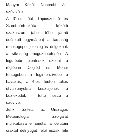
Magyar Közút Nonprofit Zrt.
szóvivője.
A 31-es főút Tápiószecső és
Szentmártonkáta közötti
szakaszán (ahol több jármű
csúszott egymásba) a társaság
munkagépei jelenleg is dolgoznak
a síkosság megszüntetésén. A
legutóbbi jelentések szerint a
régióban Cegléd és Monor
térségében a legintenzívebb a
havazás, a 4-es főúton télies
útviszonyokra készüljenek a
közlekedők – tette hozzá a
szóvivő.
Jenki Szilvia, az Országos
Meteorológiai Szolgálat
munkatársa elmondta, a délutáni
óráktól délnyugat felől észak felé