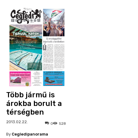
Több jármű is
árokba borult a
térségben
2013.02.22.
0
528
By
Cegledipanorama