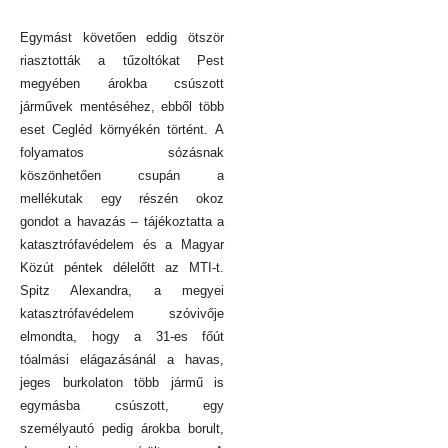
Egymást követően eddig ötször
riasztották a tűzoltókat Pest
megyében árokba csúszott
járművek mentéséhez, ebből több
eset Cegléd környékén történt. A
folyamatos sózásnak
köszönhetően csupán a
mellékutak egy részén okoz
gondot a havazás – tájékoztatta a
katasztrófavédelem és a Magyar
Közút péntek délelőtt az MTI-t.
Spitz Alexandra, a megyei
katasztrófavédelem szóvivője
elmondta, hogy a 31-es főút
tóalmási elágazásánál a havas,
jeges burkolaton több jármű is
egymásba csúszott, egy
személyautó pedig árokba borult,