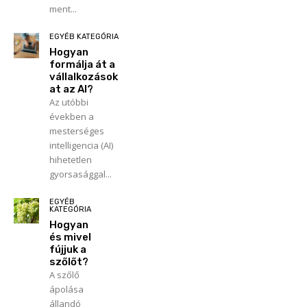
ment...
EGYÉB KATEGÓRIA
Hogyan
formálja át a
vállalkozások
at az AI?
Az utóbbi
években a
mesterséges
intelligencia (AI)
hihetetlen
gyorsasággal...
EGYÉB
KATEGÓRIA
Hogyan
és mivel
fújjuk a
szőlőt?
A szőlő
ápolása
állandó