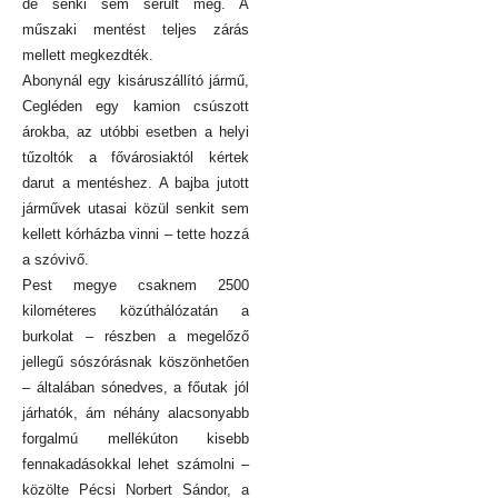
de senki sem sérült meg. A
műszaki mentést teljes zárás
mellett megkezdték.
Abonynál egy kisáruszállító jármű,
Cegléden egy kamion csúszott
árokba, az utóbbi esetben a helyi
tűzoltók a fővárosiaktól kértek
darut a mentéshez. A bajba jutott
járművek utasai közül senkit sem
kellett kórházba vinni – tette hozzá
a szóvivő.
Pest megye csaknem 2500
kilométeres közúthálózatán a
burkolat – részben a megelőző
jellegű sószórásnak köszönhetően
– általában sónedves, a főutak jól
járhatók, ám néhány alacsonyabb
forgalmú mellékúton kisebb
fennakadásokkal lehet számolni –
közölte Pécsi Norbert Sándor, a