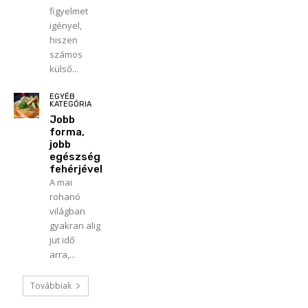
figyelmet
igényel,
hiszen
számos
külső...
EGYÉB
KATEGÓRIA
Jobb
forma,
jobb
egészség
fehérjével
A mai
rohanó
világban
gyakran alig
jut idő
arra,...
Továbbiak