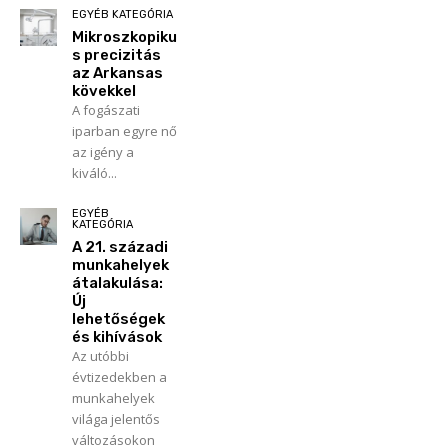
EGYÉB KATEGÓRIA
Mikroszkopiku
s precizitás
az Arkansas
kövekkel
A fogászati
iparban egyre nő
az igény a
kiváló...
EGYÉB
KATEGÓRIA
A 21. századi
munkahelyek
átalakulása:
Új
lehetőségek
és kihívások
Az utóbbi
évtizedekben a
munkahelyek
világa jelentős
változásokon