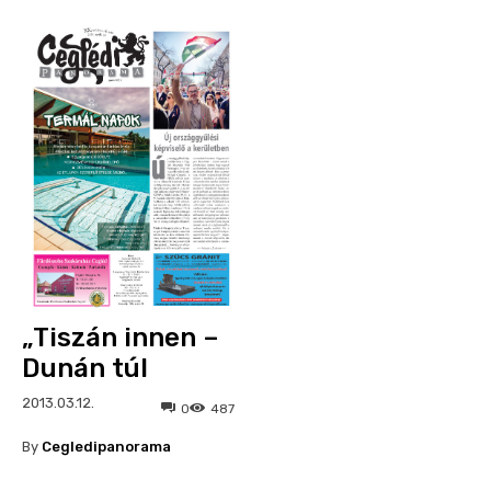
„Tiszán innen –
Dunán túl
2013.03.12.
0
487
By
Cegledipanorama