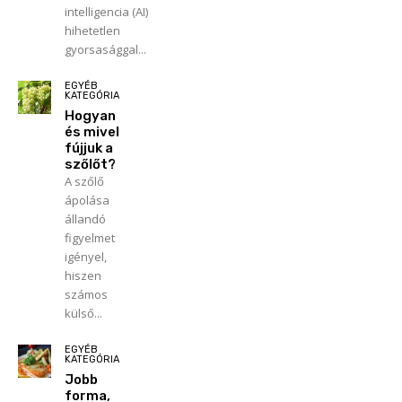
intelligencia (AI)
hihetetlen
gyorsasággal...
EGYÉB
KATEGÓRIA
Hogyan
és mivel
fújjuk a
szőlőt?
A szőlő
ápolása
állandó
figyelmet
igényel,
hiszen
számos
külső...
EGYÉB
KATEGÓRIA
Jobb
forma,