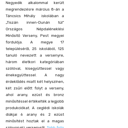
Negyedik alkalommal került
megrendezésre március 8-án a
Táncsics Mihály iskolában a
„Tiszán innen-Dunán túl”
Országos Népdaléneklési
Minősítő Verseny, Pest megyei
fordulója. A megye 17
településéről, 25 iskolából, 125
tanuló nevezett a versenyre,
három életkori kategóriában
szólóval, kisegyüttessel vagy
énekegyüttessel. A nagy
érdeklődés miatt két helyszínen,
két zsűri előtt folyt a verseny,
ahol arany, ezüst és bronz
minősítéssel értékelték a legjobb
produkciókat. A ceglédi iskolák
diákjai 6 arany és 2 ezüst
minősítést hoztak el a magas
színvonalú versenyről.
Tobb foto