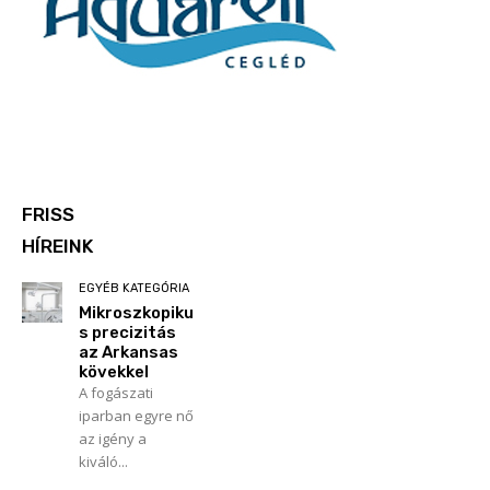
FRISS
HÍREINK
EGYÉB KATEGÓRIA
Mikroszkopiku
s precizitás
az Arkansas
kövekkel
A fogászati
iparban egyre nő
az igény a
kiváló...