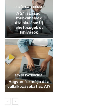
EGYÉB KATEGÓRIA
A 21. századi
munkahelyek
átalakulása: Új
lehetőségek és
kihívások
EGYÉB KATEGÓRIA
Hogyan formálja át a
vállalkozásokat az AI?