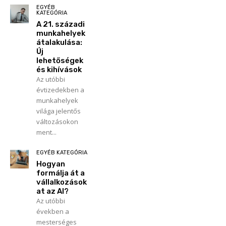
EGYÉB
KATEGÓRIA
A 21. századi
munkahelyek
átalakulása:
Új
lehetőségek
és kihívások
Az utóbbi
évtizedekben a
munkahelyek
világa jelentős
változásokon
ment...
EGYÉB KATEGÓRIA
Hogyan
formálja át a
vállalkozások
at az AI?
Az utóbbi
években a
mesterséges