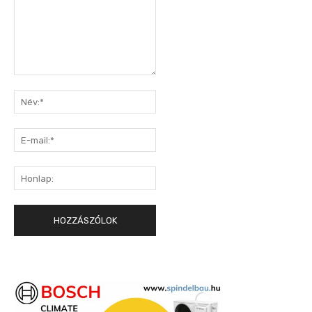
Hozzászólás:
Név:*
E-
mail:*
Honlap: