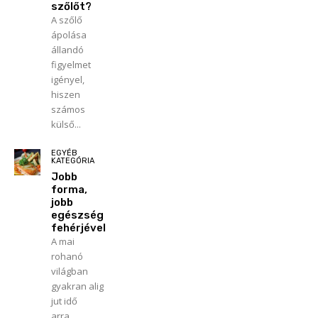
szőlőt?
A szőlő
ápolása
állandó
figyelmet
igényel,
hiszen
számos
külső...
EGYÉB
KATEGÓRIA
Jobb
forma,
jobb
egészség
fehérjével
A mai
rohanó
világban
gyakran alig
jut idő
arra,...