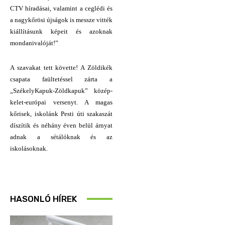
CTV híradásai, valamint a ceglédi és
a nagykőrösi újságok is messze vitték
kiállításunk képeit és azoknak
mondanivalóját!”
A szavakat tett követte! A Zöldikék
csapata faültetéssel zárta a
„
SzékelyKapuk-Zöldkapuk
”
közép-
kelet-európai
versenyt. A magas
kőrisek, iskolánk Pesti úti szakaszát
díszítik és néhány éven belül árnyat
adnak a sétálóknak és az
iskolásoknak.
HASONLÓ HÍREK