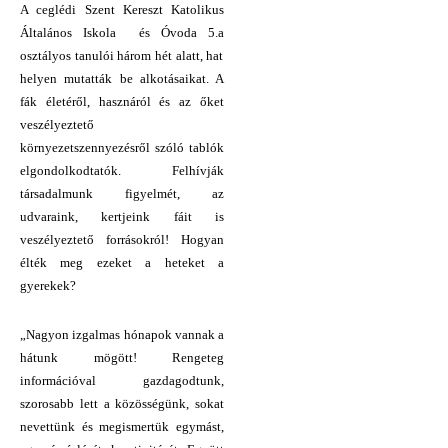
A ceglédi Szent Kereszt Katolikus
Általános Iskola
és Óvoda 5.
a
osztályos tanulói három hét alatt, hat
helyen mutatták be alkotásaikat. A
fák életéről, hasznáról és az őket
veszélyeztető
környezetszennyezésről szóló tablók
elgondolkodtatók. Felhívják
társadalmunk figyelmét, az
udvaraink, kertjeink fáit is
veszélyeztető forrásokról! Hogyan
élték meg ezeket a heteket a
gyerekek?
„Nagyon izgalmas hónapok vannak a
hátunk mögött! Rengeteg
információval gazdagodtunk,
szorosabb lett a közösségünk, sokat
nevettünk és megismertük egymást,