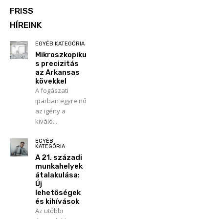
FRISS
HÍREINK
EGYÉB KATEGÓRIA
Mikroszkopiku
s precizitás
az Arkansas
kövekkel
A fogászati
iparban egyre nő
az igény a
kiváló...
EGYÉB
KATEGÓRIA
A 21. századi
munkahelyek
átalakulása:
Új
lehetőségek
és kihívások
Az utóbbi