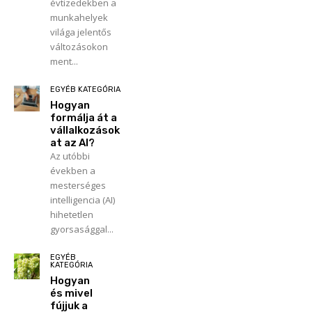
évtizedekben a
munkahelyek
világa jelentős
változásokon
ment...
EGYÉB KATEGÓRIA
Hogyan
formálja át a
vállalkozások
at az AI?
Az utóbbi
években a
mesterséges
intelligencia (AI)
hihetetlen
gyorsasággal...
EGYÉB
KATEGÓRIA
Hogyan
és mivel
fújjuk a