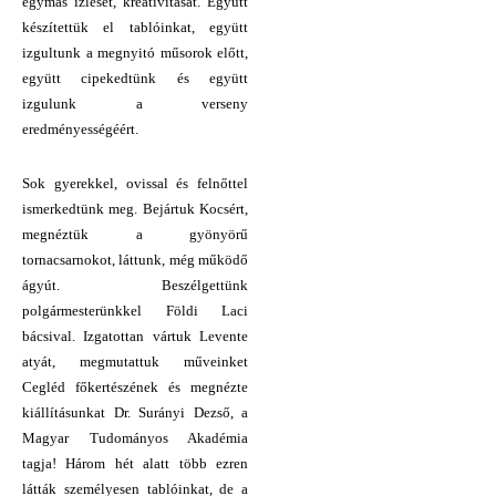
egymás ízlését, kreativitását. Együtt
készítettük el tablóinkat, együtt
izgultunk a megnyitó műsorok előtt,
együtt cipekedtünk és együtt
izgulunk a verseny
eredményességéért.
Sok gyerekkel, ovissal és felnőttel
ismerkedtünk meg. Bejártuk Kocsért,
megnéztük a gyönyörű
tornacsarnokot, láttunk, még működő
ágyút. Beszélgettünk
polgármesterünkkel Földi Laci
bácsival. Izgatottan vártuk Levente
atyát, megmutattuk műveinket
Cegléd főkertészének és megnézte
kiállításunkat Dr. Surányi Dezső, a
Magyar Tudományos Akadémia
tagja! Három hét alatt több ezren
látták személyesen tablóinkat, de a