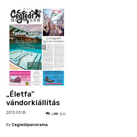
„Életfa”
vándorkiállítás
2013.03.18.
0
517
By
Cegledipanorama