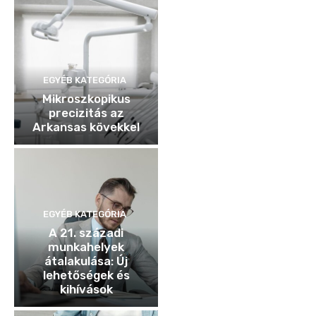
EGYÉB KATEGÓRIA
Mikroszkopikus
precizitás az
Arkansas kövekkel
EGYÉB KATEGÓRIA
A 21. századi
munkahelyek
átalakulása: Új
lehetőségek és
kihívások