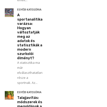
EGYÉB KATEGÓRIA
A
sportanalitika
varázsa:
Hogyan
változtatják
meg az
adatok és
statisztikák a
modern
szurkolói
élményt?
A statisztika ma
már
elválaszthatatlan
része a
sportnak. Az...
EGYÉB KATEGÓRIA
Talajjavítás:
módszerek és
megoldások a