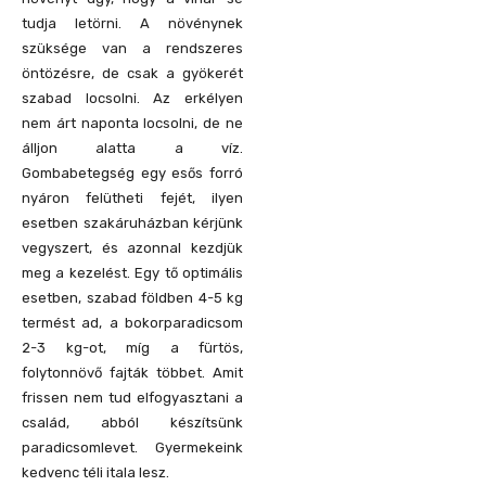
tudja letörni. A növénynek
szüksége van a rendszeres
öntözésre, de csak a gyökerét
szabad locsolni. Az erkélyen
nem árt naponta locsolni, de ne
álljon alatta a víz.
Gombabetegség egy esős forró
nyáron felütheti fejét, ilyen
esetben szakáruházban kérjünk
vegyszert, és azonnal kezdjük
meg a kezelést. Egy tő optimális
esetben, szabad földben 4-5 kg
termést ad, a bokorparadicsom
2-3 kg-ot, míg a fürtös,
folytonnövő fajták többet. Amit
frissen nem tud elfogyasztani a
család, abból készítsünk
paradicsomlevet. Gyermekeink
kedvenc téli itala lesz.