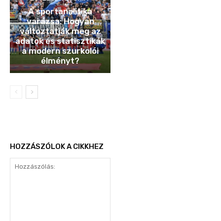
A sportanalitika
varázsa: Hogyan
változtatják meg az
adatok és statisztikák
a modern szurkolói
élményt?
HOZZÁSZÓLOK A CIKKHEZ