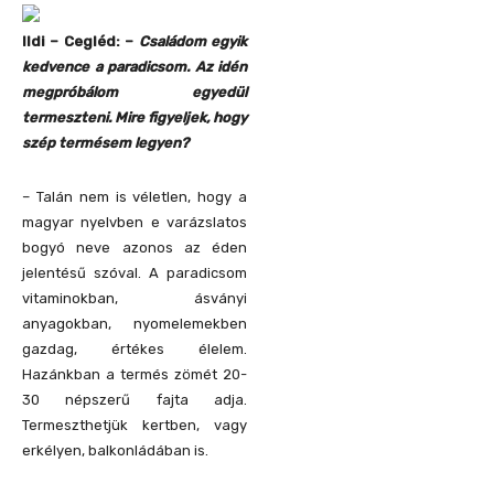
Ildi – Cegléd: –
Családom egyik
kedvence a paradicsom. Az idén
megpróbálom egyedül
termeszteni. Mire figyeljek, hogy
szép termésem legyen?
– Talán nem is véletlen, hogy a
magyar nyelvben e varázslatos
bogyó neve azonos az éden
jelentésű szóval. A paradicsom
vitaminokban, ásványi
anyagokban, nyomelemekben
gazdag, értékes élelem.
Hazánkban a termés zömét 20-
30 népszerű fajta adja.
Termeszthetjük kertben, vagy
erkélyen, balkonládában is.