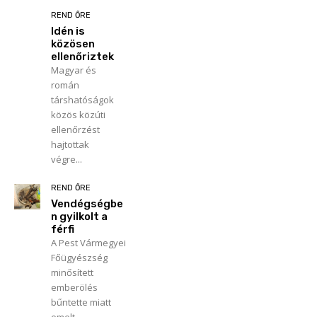
REND ŐRE
Idén is
közösen
ellenőriztek
Magyar és
román
társhatóságok
közös közúti
ellenőrzést
hajtottak
végre...
REND ŐRE
Vendégségbe
n gyilkolt a
férfi
A Pest Vármegyei
Főügyészség
minősített
emberölés
bűntette miatt
emelt...