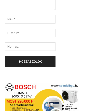
Hozzászólás:
Név:*
E-
mail:*
Honlap: