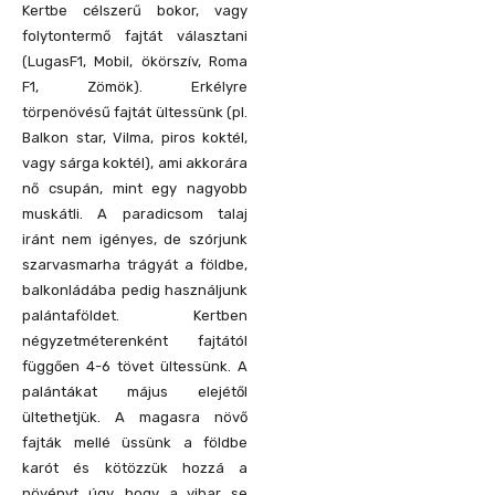
Kertbe célszerű bokor, vagy
folytontermő fajtát választani
(LugasF1, Mobil, ökörszív, Roma
F1, Zömök). Erkélyre
törpenövésű fajtát ültessünk (pl.
Balkon star, Vilma, piros koktél,
vagy sárga koktél), ami akkorára
nő csupán, mint egy nagyobb
muskátli. A paradicsom talaj
iránt nem igényes, de szórjunk
szarvasmarha trágyát a földbe,
balkonládába pedig használjunk
palántaföldet. Kertben
négyzetméterenként fajtától
függően 4-6 tövet ültessünk. A
palántákat május elejétől
ültethetjük. A magasra növő
fajták mellé üssünk a földbe
karót és kötözzük hozzá a
növényt úgy, hogy a vihar se