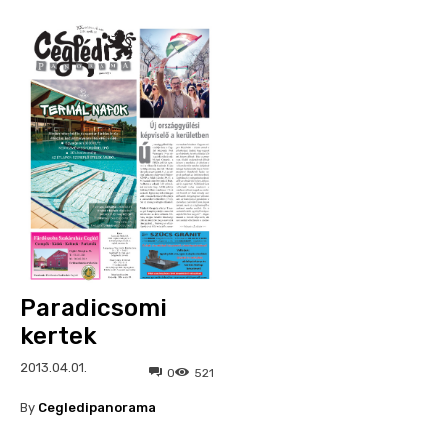
Paradicsomi
kertek
2013.04.01.
0
521
By
Cegledipanorama