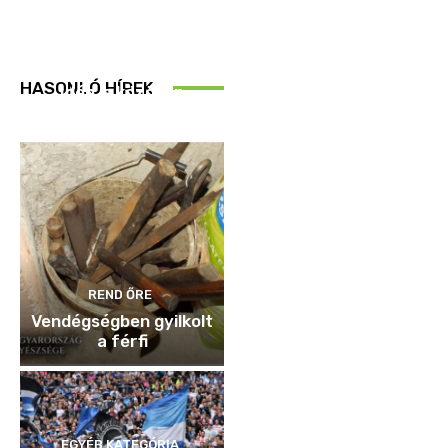
REND ŐRE
HASONLÓ HÍREK
Idén is közösen
ellenőriztek
REND ŐRE
Vendégségben gyilkolt
a férfi
EGYÉB KATEGÓRIA