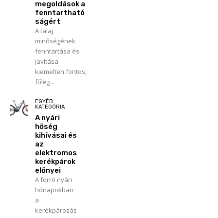
megoldások a
fenntartható
ságért
A talaj
minőségének
fenntartása és
javítása
kiemelten fontos,
főleg...
EGYÉB
KATEGÓRIA
A nyári
hőség
kihívásai és
az
elektromos
kerékpárok
előnyei
A forró nyári
hónapokban
a
kerékpározás