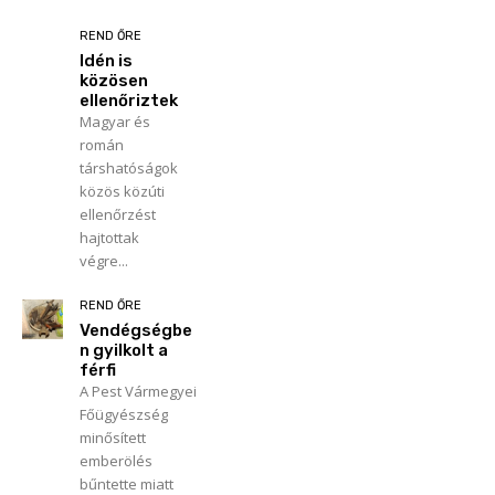
REND ŐRE
Idén is
közösen
ellenőriztek
Magyar és
román
társhatóságok
közös közúti
ellenőrzést
hajtottak
végre...
REND ŐRE
Vendégségbe
n gyilkolt a
férfi
A Pest Vármegyei
Főügyészség
minősített
emberölés
bűntette miatt