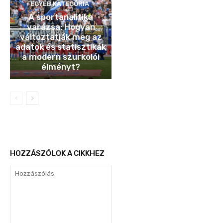
EGYÉB KATEGÓRIA
A sportanalitika
varázsa: Hogyan
változtatják meg az
adatok és statisztikák
a modern szurkolói
élményt?
HOZZÁSZÓLOK A CIKKHEZ