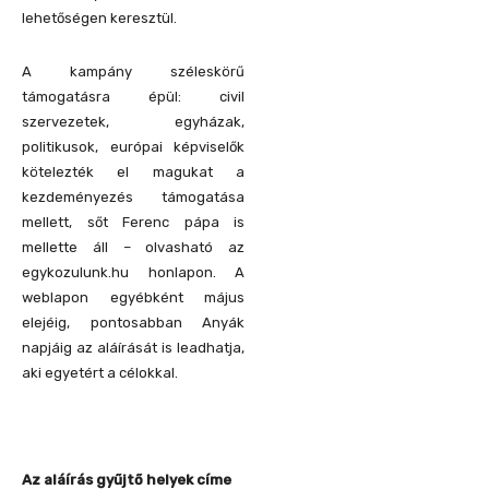
lehetőségen keresztül.
A kampány széleskörű
támogatásra épül: civil
szervezetek, egyházak,
politikusok, európai képviselők
kötelezték el magukat a
kezdeményezés támogatása
mellett, sőt Ferenc pápa is
mellette áll – olvasható az
egykozulunk.hu honlapon. A
weblapon egyébként május
elejéig, pontosabban Anyák
napjáig az aláírását is leadhatja,
aki egyetért a célokkal.
Az aláírás gyűjtő helyek címe