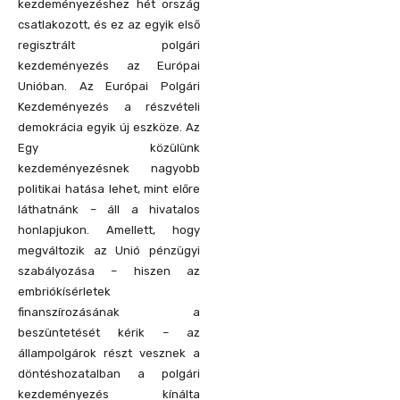
kezdeményezéshez hét ország
csatlakozott, és ez az egyik első
regisztrált polgári
kezdeményezés az Európai
Unióban. Az Európai Polgári
Kezdeményezés a részvételi
demokrácia egyik új eszköze. Az
Egy közülünk
kezdeményezésnek nagyobb
politikai hatása lehet, mint előre
láthatnánk – áll a hivatalos
honlapjukon. Amellett, hogy
megváltozik az Unió pénzügyi
szabályozása – hiszen az
embriókísérletek
finanszírozásának a
beszüntetését kérik – az
állampolgárok részt vesznek a
döntéshozatalban a polgári
kezdeményezés kínálta