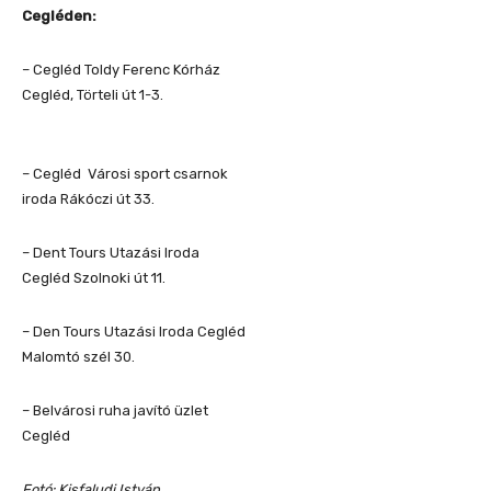
Cegléden:
– Cegléd Toldy Ferenc Kórház
Cegléd, Törteli út 1-3.
– Cegléd Városi sport csarnok
iroda Rákóczi út 33.
– Dent Tours Utazási Iroda
Cegléd Szolnoki út 11.
– Den Tours Utazási Iroda Cegléd
Malomtó szél 30.
– Belvárosi ruha javító üzlet
Cegléd
Fotó: Kisfaludi István