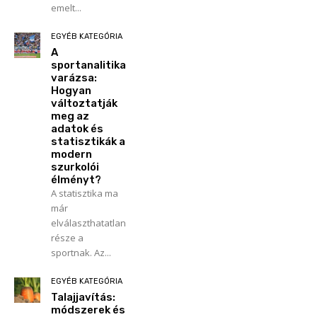
emelt...
EGYÉB KATEGÓRIA
A
sportanalitika
varázsa:
Hogyan
változtatják
meg az
adatok és
statisztikák a
modern
szurkolói
élményt?
A statisztika ma
már
elválaszthatatlan
része a
sportnak. Az...
EGYÉB KATEGÓRIA
Talajjavítás:
módszerek és