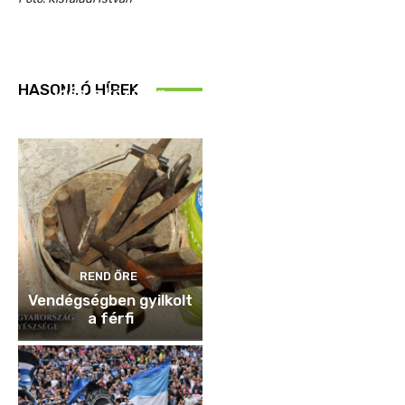
REND ŐRE
HASONLÓ HÍREK
Idén is közösen
ellenőriztek
REND ŐRE
Vendégségben gyilkolt
a férfi