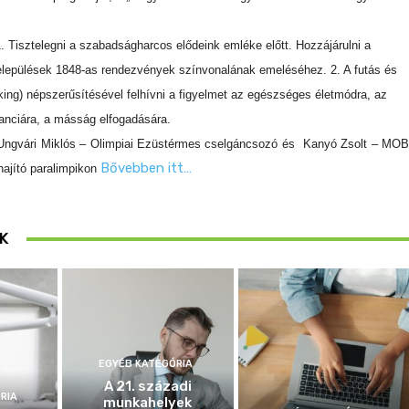
. Tisztelegni a szabadságharcos elődeink emléke előtt. Hozzájárulni a
 települések 1848-as rendezvények színvonalának emeléséhez.
2. A futás és
king) népszerűsítésével felhívni a figyelmet az egészséges életmódra, az
ranciára, a másság elfogadására.
 Ungvári Miklós – Olimpiai Ezüstérmes cselgáncsozó és Kanyó Zsolt – MOB
Bővebben itt…
yhajító paralimpikon
K
EGYÉB KATEGÓRIA
A 21. századi
RIA
munkahelyek