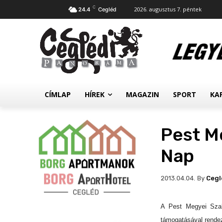
C
2026. augusztus 7. péntek
24.4
Cegléd
CÍMLAP
HÍREK
MAGAZIN
SPORT
KA
Pest M
Nap
By
Cegl
2013.04.04.
A Pest Megyei Szab
támogatásával rendez