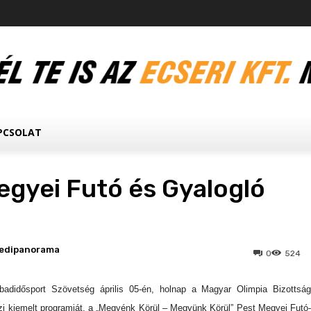
PCSOLAT
egyei Futó és Gyalogló
edipanorama
0
524
adidősport Szövetség április 05-én, holnap a Magyar Olimpia Bizottság
i kiemelt programját, a „Megyénk Körül – Megyünk Körül” Pest Megyei Futó-