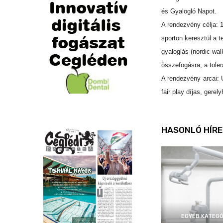
és Gyalogló Napot.
A rendezvény célja: 1
sporton keresztül a
gyaloglás (nordic wal
összefogásra, a tole
A rendezvény arcai:
fair play díjas, gerel
HASONLÓ HÍRE
EGYÉB KATEGÓ