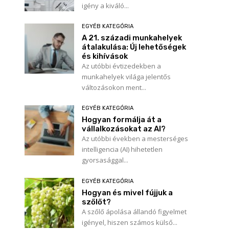
igény a kiváló...
EGYÉB KATEGÓRIA
A 21. századi munkahelyek
átalakulása: Új lehetőségek
és kihívások
Az utóbbi évtizedekben a
munkahelyek világa jelentős
változásokon ment...
EGYÉB KATEGÓRIA
Hogyan formálja át a
vállalkozásokat az AI?
Az utóbbi években a mesterséges
intelligencia (AI) hihetetlen
gyorsasággal...
EGYÉB KATEGÓRIA
Hogyan és mivel fújjuk a
szőlőt?
A szőlő ápolása állandó figyelmet
igényel, hiszen számos külső...
Név:*