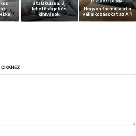
EGYÉB KATEGÓRIA
ikus
átalakulása: Új
 az
lehetőségek és
Hogyan formálja át a
ekkel
kihívások
vállalkozásokat az AI?
 CIKKHEZ