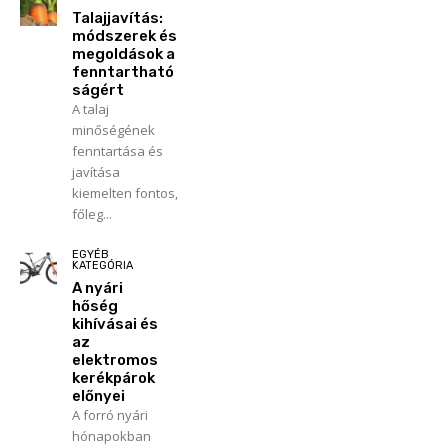
Talajjavítás:
módszerek és
megoldások a
fenntartható
ságért
A talaj
minőségének
fenntartása és
javítása
kiemelten fontos,
főleg...
EGYÉB
KATEGÓRIA
A nyári
hőség
kihívásai és
az
elektromos
kerékpárok
előnyei
A forró nyári
hónapokban