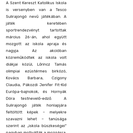
A Szent Kereszt Katolikus Iskola
is versenyben van a Tesco
Sulirajongó nevű játékában. A
játék keretében
sportrendezvényt tartottak
március 26-án, ahol együtt
mozgott az iskola apraja és
nagyja. Az akcióban
közreműködtek az iskola volt
diákjai közül, Lőrincz Tamás
olimpiai ezüstérmes birkózó,
Kovács Barbara, Czigony
Claudia, Pákozdi Jenifer Fit-Kid
Európa-bajnokok, és Hornyák
Dóra testnevelő-edző. A
Sulirajongó játék honlapjára
feltöltött képek – melyekre
szavazni lehet – tanúsága
szerint az „iskola büszkeségei”
nagyban motiválták a mozgásra,