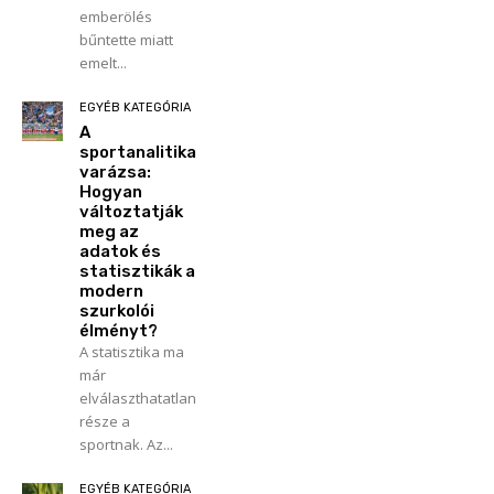
emberölés
bűntette miatt
emelt...
EGYÉB KATEGÓRIA
A
sportanalitika
varázsa:
Hogyan
változtatják
meg az
adatok és
statisztikák a
modern
szurkolói
élményt?
A statisztika ma
már
elválaszthatatlan
része a
sportnak. Az...
EGYÉB KATEGÓRIA