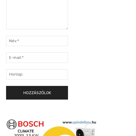
Hozzászólás:
Név:*
E-
mail:*
Honlap: