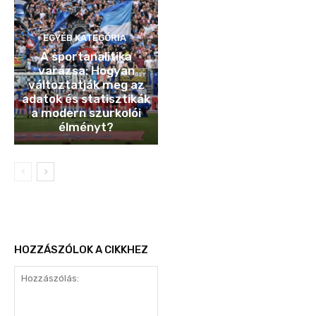
EGYÉB KATEGÓRIA
A sportanalitika
varázsa: Hogyan
változtatják meg az
adatok és statisztikák
a modern szurkolói
élményt?
HOZZÁSZÓLOK A CIKKHEZ