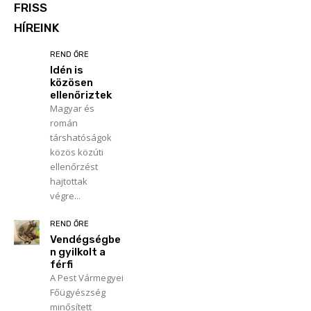
FRISS
HÍREINK
REND ŐRE
Idén is
közösen
ellenőriztek
Magyar és
román
társhatóságok
közös közúti
ellenőrzést
hajtottak
végre...
REND ŐRE
Vendégségbe
n gyilkolt a
férfi
A Pest Vármegyei
Főügyészség
minősített