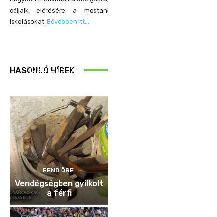
céljaik elérésére a mostani
iskolásokat.
Bővebben itt…
REND ŐRE
HASONLÓ HÍREK
Idén is közösen
ellenőriztek
REND ŐRE
Vendégségben gyilkolt
a férfi