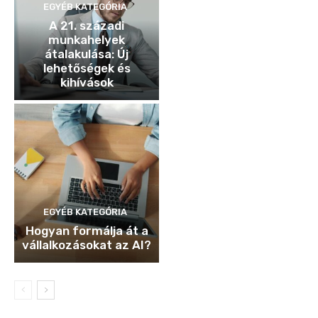
EGYÉB KATEGÓRIA
A 21. századi
munkahelyek
átalakulása: Új
lehetőségek és
kihívások
EGYÉB KATEGÓRIA
Hogyan formálja át a
vállalkozásokat az AI?