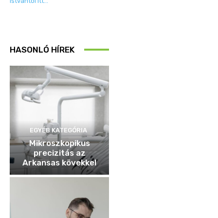
Istvántól itt…
HASONLÓ HÍREK
EGYÉB KATEGÓRIA
Mikroszkopikus
precizitás az
Arkansas kövekkel