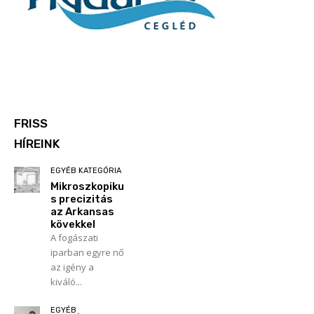
FRISS
HÍREINK
EGYÉB KATEGÓRIA
Mikroszkopiku
s precizitás
az Arkansas
kövekkel
A fogászati
iparban egyre nő
az igény a
kiváló...
EGYÉB