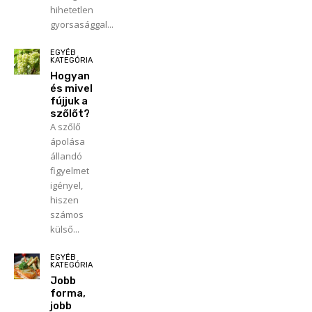
hihetetlen
gyorsasággal...
EGYÉB
KATEGÓRIA
Hogyan
és mivel
fújjuk a
szőlőt?
A szőlő
ápolása
állandó
figyelmet
igényel,
hiszen
számos
külső...
EGYÉB
KATEGÓRIA
Jobb
forma,
jobb