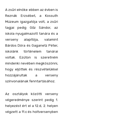
A zsűri elnöke ebben az évben is
Reznák Erzsébet, a Kossuth
Múzeum igazgatója volt, a zsűri
tagjai pedig Gőz Sándor, az
iskola nyugalmazott tanára és a
verseny alapítója, valamint
Bárdos Dóra és Gaganetz Péter,
iskolánk történelem tanárai
voltak. Ezúton is szeretném
mindenki nevében megköszönni,
hogy eljöttek és részvételükkel
hozzájárultak a verseny
színvonalának fenntartásához.
Az osztályok közötti verseny
végeredménye szerint pedig 1.
helyezést ért el a 12.d, 2. helyen
végzett a 11.c és holtversenyben