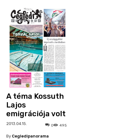
A téma Kossuth
Lajos
emigrációja volt
2013.04.15.
0
495
By
Cegledipanorama