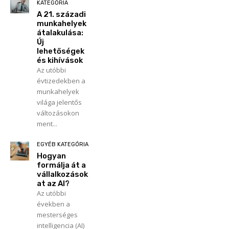
KATEGÓRIA
A 21. századi
munkahelyek
átalakulása:
Új
lehetőségek
és kihívások
Az utóbbi
évtizedekben a
munkahelyek
világa jelentős
változásokon
ment...
EGYÉB KATEGÓRIA
Hogyan
formálja át a
vállalkozások
at az AI?
Az utóbbi
években a
mesterséges
intelligencia (AI)