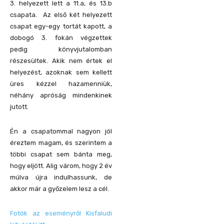
3. helyezett lett a 11.a, és 13.b
csapata. Az első két helyezett
csapat egy-egy tortát kapott, a
dobogó 3. fokán végzettek
pedig könyvjutalomban
részesültek. Akik nem értek el
helyezést, azoknak sem kellett
üres kézzel hazamenniük,
néhány apróság mindenkinek
jutott.
Én a csapatommal nagyon jól
éreztem magam, és szerintem a
többi csapat sem bánta meg,
hogy eljött. Alig várom, hogy 2 év
múlva újra indulhassunk, de
akkor már a győzelem lesz a cél.
Fotók az eseményről Kisfaludi