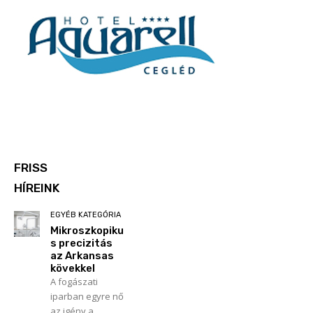
FRISS
HÍREINK
EGYÉB KATEGÓRIA
Mikroszkopiku
s precizitás
az Arkansas
kövekkel
A fogászati
iparban egyre nő
az igény a