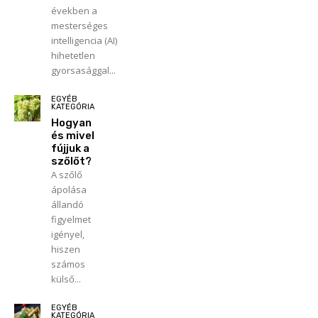
években a
mesterséges
intelligencia (AI)
hihetetlen
gyorsasággal...
EGYÉB
KATEGÓRIA
Hogyan
és mivel
fújjuk a
szőlőt?
A szőlő
ápolása
állandó
figyelmet
igényel,
hiszen
számos
külső...
EGYÉB
KATEGÓRIA