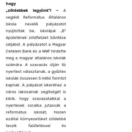
hogy
„zöldebbek legyünk”! –
A
ceglédi Református Általános
Iskola nevelői pályázatot
nyújtottak be, iskolájuk „B”
épületének zöldfelület bővítése
céljából. A pályázatot a Magyar
Cetelem Bank és a WWF hirdette
meg a magyar általános iskolák
számára. A szavazás útján tíz
nyertest választanak, a győztes
iskolák összesen 5 millió forintot
kapnak.
A pályázat sikeréhez a
város lakosainak segítségét is
kérik, hogy szavazataikkal a
nyertesek soraiba jutassák a
református iskolát, hiszen
ezáltal környezetüket zöldebbé
teszik faültetéssel és