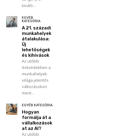
kiváló...
EGYÉB
KATEGÓRIA
A 21. századi
munkahelyek
átalakulása:
Új
lehetőségek
és kihívások
Az utóbbi
évtizedekben a
munkahelyek
világa jelentős
változásokon
ment...
EGYÉB KATEGÓRIA
Hogyan
formálja át a
vállalkozások
at az AI?
Az utóbbi