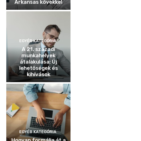
Arkansas kövekkel
EGYÉB KATEGÓRIA
A 21. századi
munkahelyek
átalakulása: Új
lehetőségek és
kihívások
EGYÉB KATEGÓRIA
Hogyan formálja át a