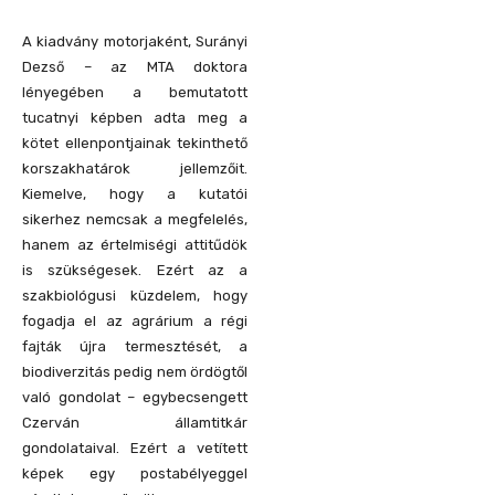
A kiadvány motorjaként, Surányi
Dezső – az MTA doktora
lényegében a bemutatott
tucatnyi képben adta meg a
kötet ellenpontjainak tekinthető
korszakhatárok jellemzőit.
Kiemelve, hogy a kutatói
sikerhez nemcsak a megfelelés,
hanem az értelmiségi attitűdök
is szükségesek. Ezért az a
szakbiológusi küzdelem, hogy
fogadja el az agrárium a régi
fajták újra termesztését, a
biodiverzitás pedig nem ördögtől
való gondolat – egybecsengett
Czerván államtitkár
gondolataival. Ezért a vetített
képek egy postabélyeggel