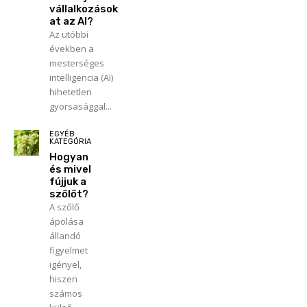
vállalkozások
at az AI?
Az utóbbi
években a
mesterséges
intelligencia (AI)
hihetetlen
gyorsasággal...
EGYÉB
KATEGÓRIA
Hogyan
és mivel
fújjuk a
szőlőt?
A szőlő
ápolása
állandó
figyelmet
igényel,
hiszen
számos