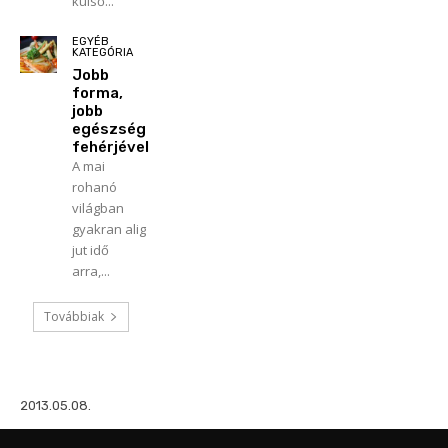
külső...
EGYÉB
KATEGÓRIA
Jobb
forma,
jobb
egészség
fehérjével
A mai
rohanó
világban
gyakran alig
jut idő
arra,...
Továbbiak
2013.05.08.