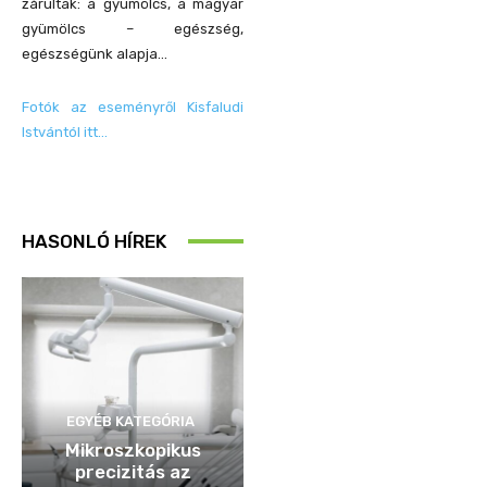
zárultak: a gyümölcs, a magyar
gyümölcs – egészség,
egészségünk alapja…
Fotók az eseményről Kisfaludi
Istvántól itt…
HASONLÓ HÍREK
EGYÉB KATEGÓRIA
Mikroszkopikus
precizitás az