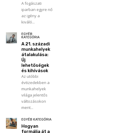
A fogászati
iparban egyre nő
az igény a
kiváló...
EGYÉB
KATEGÓRIA
A 21. századi
munkahelyek
átalakulása:
Új
lehetőségek
és kihívások
Az utóbbi
évtizedekben a
munkahelyek
világa jelentős
változásokon
ment...
EGYÉB KATEGÓRIA
Hogyan
formálja át a