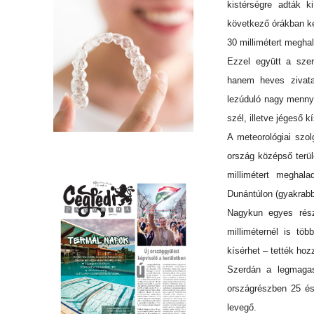
kistérségre adták k
következő órákban kés
30 millimétert megha
Ezzel együtt a szer
hanem heves zivatar
lezúduló nagy mennyi
szél, illetve jégeső k
A meteorológiai szol
ország középső terül
millimétert meghala
Dunántúlon (gyakrabb
Nagykun egyes része
milliméternél is tö
kísérhet – tették hoz
Szerdán a legmagas
országrészben 25 és
levegő.