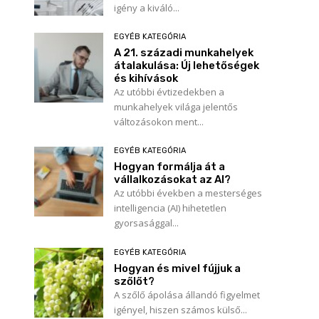
igény a kiváló...
EGYÉB KATEGÓRIA
A 21. századi munkahelyek
átalakulása: Új lehetőségek
és kihívások
Az utóbbi évtizedekben a
munkahelyek világa jelentős
változásokon ment...
EGYÉB KATEGÓRIA
Hogyan formálja át a
vállalkozásokat az AI?
Az utóbbi években a mesterséges
intelligencia (AI) hihetetlen
gyorsasággal...
EGYÉB KATEGÓRIA
Hogyan és mivel fújjuk a
szőlőt?
A szőlő ápolása állandó figyelmet
igényel, hiszen számos külső...