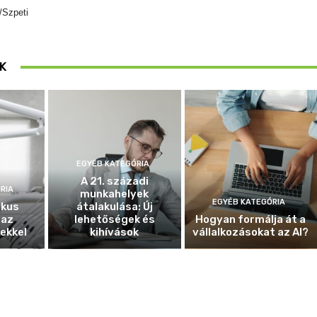
/Szpeti
K
EGYÉB KATEGÓRIA
A 21. századi
RIA
munkahelyek
EGYÉB KATEGÓRIA
ikus
átalakulása: Új
 az
lehetőségek és
Hogyan formálja át a
ekkel
kihívások
vállalkozásokat az AI?