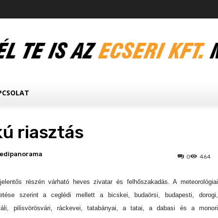
PCSOLAT
ú riasztás
ledipanorama
0
464
elentős részén várható heves zivatar és felhőszakadás. A meteorológiai
tetése szerint a ceglédi mellett a bicskei, budaörsi, budapesti, dorogi,
yáli, pilisvörösvári, ráckevei, tatabányai, a tatai, a dabasi és a monori