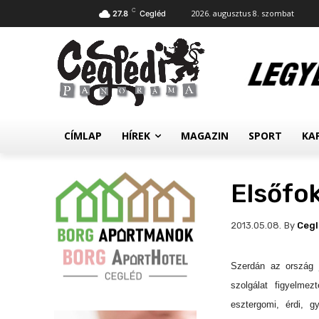
C
2026. augusztus 8. szombat
27.8
Cegléd
CÍMLAP
HÍREK
MAGAZIN
SPORT
KA
Elsőfok
By
Ceg
2013.05.08.
Szerdán az ország j
szolgálat figyelmez
esztergomi, érdi, g