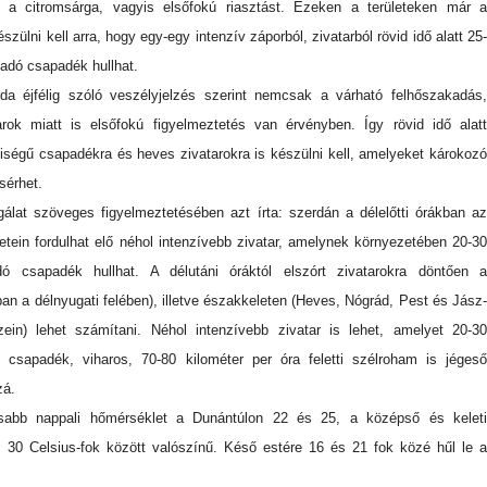
i a citromsárga, vagyis elsőfokú riasztást. Ezeken a területeken már a
zülni kell arra, hogy egy-egy intenzív záporból, zivatarból rövid idő alatt 25-
ladó csapadék hullhat.
da éjfélig szóló veszélyjelzés szerint nemcsak a várható felhőszakadás,
ok miatt is elsőfokú figyelmeztetés van érvényben. Így rövid idő alatt
ségű csapadékra és heves zivatarokra is készülni kell, amelyeket károkozó
ísérhet.
gálat szöveges figyelmeztetésében azt írta: szerdán a délelőtti órákban az
etein fordulhat elő néhol intenzívebb zivatar, amelynek környezetében 20-30
dó csapadék hullhat. A délutáni óráktól elszórt zivatarokra döntően a
an a délnyugati felében), illetve északkeleten (Heves, Nógrád, Pest és Jász-
in) lehet számítani. Néhol intenzívebb zivatar is lehet, amelyet 20-30
bb csapadék, viharos, 70-80 kilométer per óra feletti szélroham is jégeső
zá.
abb nappali hőmérséklet a Dunántúlon 22 és 25, a középső és keleti
 30 Celsius-fok között valószínű. Késő estére 16 és 21 fok közé hűl le a