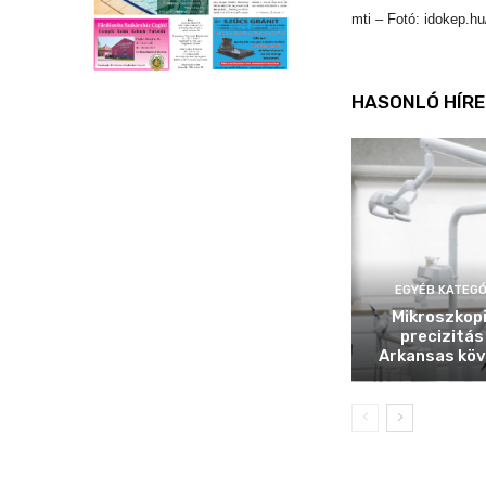
mti – Fotó: idokep.hu
HASONLÓ HÍRE
EGYÉB KATEGÓ
Mikroszkop
precizitás
Arkansas köv