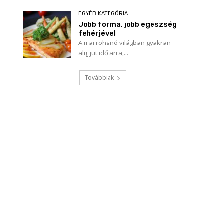
EGYÉB KATEGÓRIA
Jobb forma, jobb egészség
fehérjével
A mai rohanó világban gyakran
alig jut idő arra,...
Továbbiak
Név:*
E-
mail:*
Honlap: