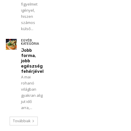
figyelmet
igényel,
hiszen
számos
külső...
EGYÉB
KATEGÓRIA
Jobb
forma,
jobb
egészség
fehérjével
A mai
rohanó
világban
gyakran alig
jut idő
arra,...
Továbbiak