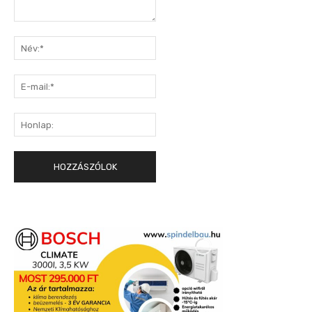
Hozzászólás:
Név:*
E-
mail:*
Honlap: