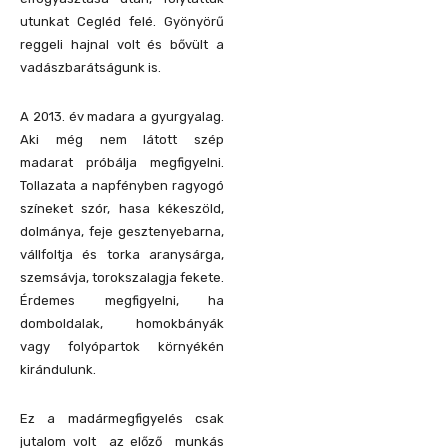
utunkat Cegléd felé. Gyönyörű
reggeli hajnal volt és bővült a
vadászbarátságunk is.
A 2013. év madara a gyurgyalag.
Aki még nem látott szép
madarat próbálja megfigyelni.
Tollazata a napfényben ragyogó
színeket szór, hasa kékeszöld,
dolmánya, feje gesztenyebarna,
vállfoltja és torka aranysárga,
szemsávja, torokszalagja fekete.
Érdemes megfigyelni, ha
domboldalak, homokbányák
vagy folyópartok környékén
kirándulunk.
Ez a madármegfigyelés csak
jutalom volt az előző munkás