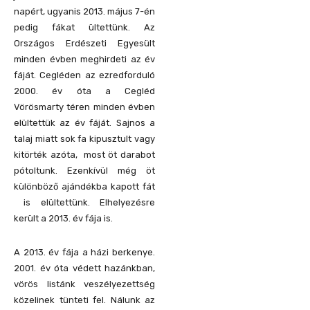
napért, ugyanis 2013. május 7-én
pedig fákat ültettünk. Az
Országos Erdészeti Egyesült
minden évben meghirdeti az év
fáját. Cegléden az ezredforduló
2000. év óta a Cegléd
Vörösmarty téren minden évben
elültettük az év fáját. Sajnos a
talaj miatt sok fa kipusztult vagy
kitörték azóta, most öt darabot
pótoltunk. Ezenkívül még öt
különböző ajándékba kapott fát
is elültettünk. Elhelyezésre
került a 2013. év fája is.
A 2013. év fája a házi berkenye.
2001. év óta védett hazánkban,
vörös listánk veszélyezettség
közelinek tünteti fel. Nálunk az