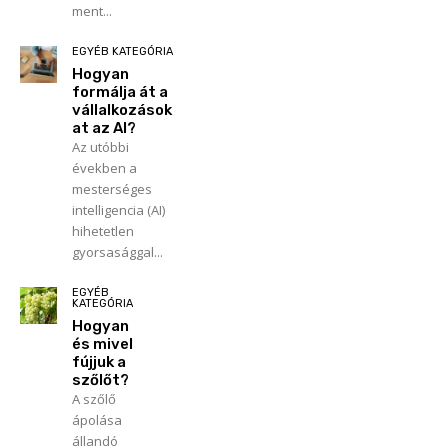
ment...
EGYÉB KATEGÓRIA
Hogyan
formálja át a
vállalkozások
at az AI?
Az utóbbi
években a
mesterséges
intelligencia (AI)
hihetetlen
gyorsasággal...
EGYÉB
KATEGÓRIA
Hogyan
és mivel
fújjuk a
szőlőt?
A szőlő
ápolása
állandó