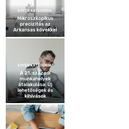
EGYÉB KATEGÓRIA
Mikroszkopikus
precizitás az
Arkansas kövekkel
EGYÉB KATEGÓRIA
A 21. századi
munkahelyek
átalakulása: Új
lehetőségek és
kihívások