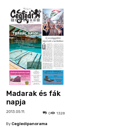
Madarak és fák
napja
2013.05.11.
0
1328
By
Cegledipanorama