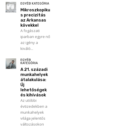
EGYÉB KATEGÓRIA
Mikroszkopiku
s precizitás
az Arkansas
kövekkel
A fogászati
iparban egyre nő
az igény a
kiváló...
EGYÉB
KATEGÓRIA
A 21. századi
munkahelyek
átalakulása:
Új
lehetőségek
és kihívások
Az utóbbi
évtizedekben a
munkahelyek
világa jelentős
változásokon