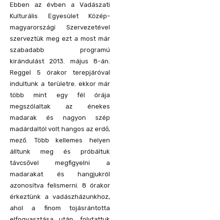
Ebben az évben a Vadászati
Kulturális Egyesület Közép-
magyarországi Szervezetével
szerveztük meg ezt a most már
szabadabb programú
kirándulást 2013. május 8-án.
Reggel 5 órakor terepjáróval
indultunk a területre. ekkor már
több mint egy fél órája
megszólaltak az énekes
madarak és nagyon szép
madárdaltól volt hangos az erdő,
mező. Több kellemes helyen
álltunk meg és próbáltuk
távcsővel megfigyelni a
madarakat és hangjukról
azonosítva felismerni. 8 órakor
érkeztünk a vadászházunkhoz,
ahol a finom tojásrántotta
elfogyasztása után, folytattuk