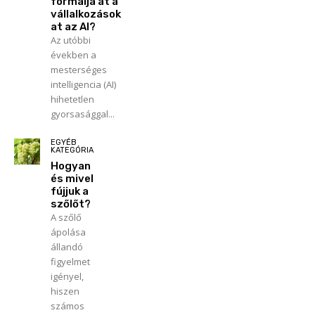
formálja át a
vállalkozások
at az AI?
Az utóbbi
években a
mesterséges
intelligencia (AI)
hihetetlen
gyorsasággal...
EGYÉB
KATEGÓRIA
Hogyan
és mivel
fújjuk a
szőlőt?
A szőlő
ápolása
állandó
figyelmet
igényel,
hiszen
számos