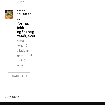
külső...
EGYÉB
KATEGÓRIA
Jobb
forma,
jobb
egészség
fehérjével
A mai
rohanó
világban
gyakran alig
jut idő
arra,...
Továbbiak
2013.05.13.