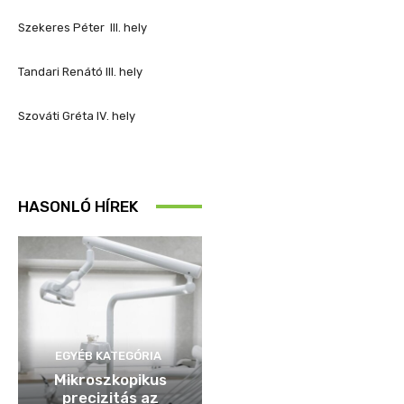
Szekeres Péter III. hely
Tandari Renátó III. hely
Szováti Gréta IV. hely
HASONLÓ HÍREK
EGYÉB KATEGÓRIA
Mikroszkopikus
precizitás az