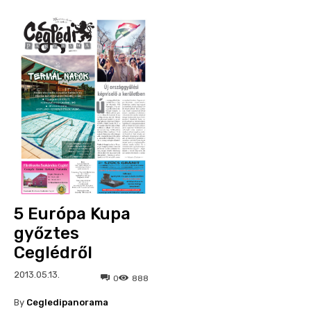
5 Európa Kupa
győztes
Ceglédről
2013.05.13.
0
888
By
Cegledipanorama