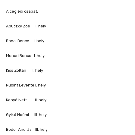
A ceglédi csapat:
Abuczky Zoé I. hely
Banai Bence I. hely
Monori Bence I. hely
Kiss Zoltán I. hely
Rubint Levente I. hely
Kenyó Ivett II. hely
Gyikó Noémi III. hely
Bodor András III. hely