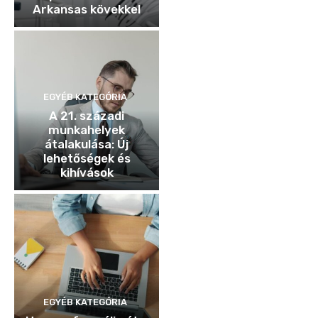
Arkansas kövekkel
EGYÉB KATEGÓRIA
A 21. századi
munkahelyek
átalakulása: Új
lehetőségek és
kihívások
EGYÉB KATEGÓRIA