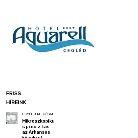
FRISS
HÍREINK
EGYÉB KATEGÓRIA
Mikroszkopiku
s precizitás
az Arkansas
kövekkel