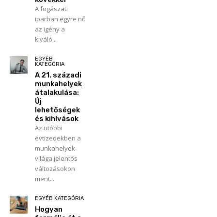
A fogászati
iparban egyre nő
az igény a
kiváló...
EGYÉB
KATEGÓRIA
A 21. századi
munkahelyek
átalakulása:
Új
lehetőségek
és kihívások
Az utóbbi
évtizedekben a
munkahelyek
világa jelentős
változásokon
ment...
EGYÉB KATEGÓRIA
Hogyan