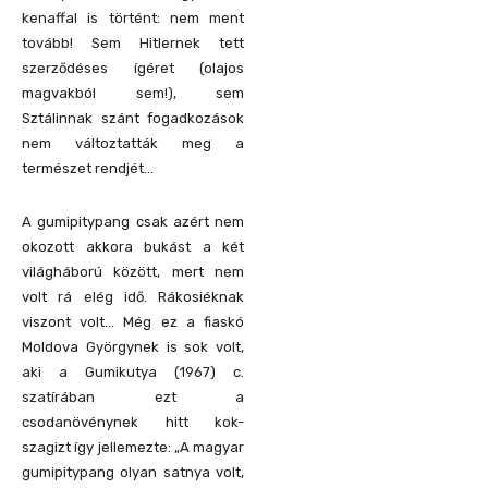
kenaffal is történt: nem ment
tovább! Sem Hitlernek tett
szerződéses ígéret (olajos
magvakból sem!), sem
Sztálinnak szánt fogadkozások
nem változtatták meg a
természet rendjét…
A gumipitypang csak azért nem
okozott akkora bukást a két
világháború között, mert nem
volt rá elég idő. Rákosiéknak
viszont volt… Még ez a fiaskó
Moldova Györgynek is sok volt,
aki a Gumikutya (1967) c.
szatírában ezt a
csodanövénynek hitt kok-
szagizt így jellemezte: „A magyar
gumipitypang olyan satnya volt,