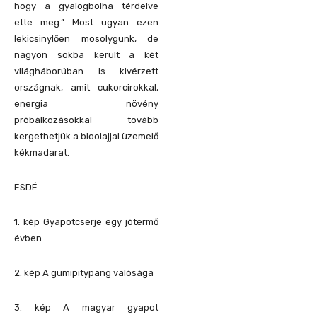
hogy a gyalogbolha térdelve
ette meg.” Most ugyan ezen
lekicsinylően mosolygunk, de
nagyon sokba került a két
világháborúban is kivérzett
országnak, amit cukorcirokkal,
energia növény
próbálkozásokkal tovább
kergethetjük a bioolajjal üzemelő
kékmadarat.
ESDÉ
1. kép Gyapotcserje egy jótermő
évben
2. kép A gumipitypang valósága
3. kép A magyar gyapot