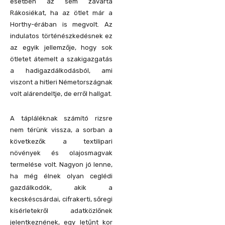
esetben az sem zavarta
Rákosiékat, ha az ötlet már a
Horthy-érában is megvolt. Az
indulatos történészkedésnek ez
az egyik jellemzője, hogy sok
ötletet átemelt a szakigazgatás
a hadigazdálkodásból, ami
viszont a hitleri Németországnak
volt alárendeltje, de erről hallgat.
A tápláléknak számító rizsre
nem térünk vissza, a sorban a
következők a textilipari
növények és olajosmagvak
termelése volt. Nagyon jó lenne,
ha még élnek olyan ceglédi
gazdálkodók, akik a
kecskéscsárdai, cifrakerti, sőregi
kísérletekről adatközlőnek
jelentkeznének, egy letűnt kor