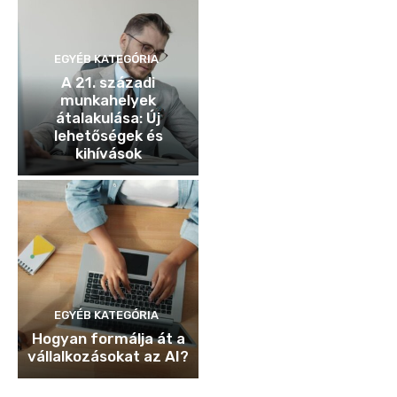
EGYÉB KATEGÓRIA
A 21. századi
munkahelyek
átalakulása: Új
lehetőségek és
kihívások
EGYÉB KATEGÓRIA
Hogyan formálja át a
vállalkozásokat az AI?