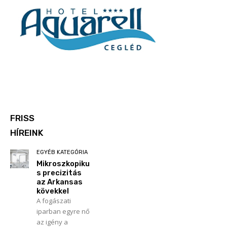
FRISS
HÍREINK
EGYÉB KATEGÓRIA
Mikroszkopiku
s precizitás
az Arkansas
kövekkel
A fogászati
iparban egyre nő
az igény a