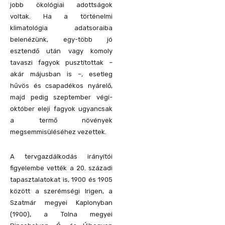
jobb ökológiai adottságok
voltak. Ha a történelmi
klimatológia adatsoraiba
belenézünk, egy-több jó
esztendő után vagy komoly
tavaszi fagyok pusztítottak –
akár májusban is –, esetleg
hűvös és csapadékos nyárelő,
majd pedig szeptember végi-
október eleji fagyok ugyancsak
a termő növények
megsemmisüléséhez vezettek.
A tervgazdálkodás irányítói
figyelembe vették a 20. századi
tapasztalatokat is, 1900 és 1905
között a szerémségi Irigen, a
Szatmár megyei Kaplonyban
(1900), a Tolna megyei