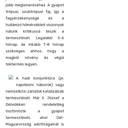
jobb megismeréséhez. A gyapot
trópusi, szubtrópusi faj, így a
fagyérzékenysége és a
hullámzó hőmérsékleti viszonyok
nálunk kritikussá teszik a
termesztését. Legalább 5-6
hónap, de inkább 7-8 hónap
szükséges ahhoz, hogy a
magból növény és végül
toktermés legyen.
A hadi konjunktúra (pl.
napóleoni háborúk) vagy
nemzetközi zárlatok katalizálzák
termesztését. Már II. József a
Délvidéken rendeletileg
ösztönözte a gyapot
termesztését, ahol Dél-
Magyarország adottságainál is