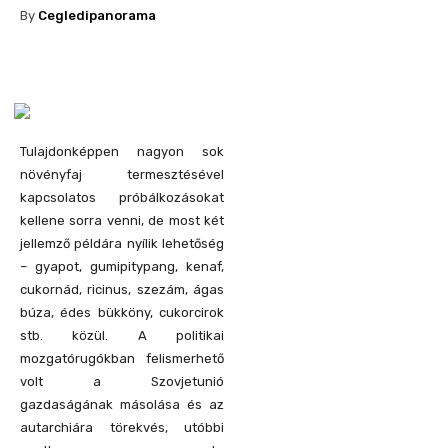
By
Cegledipanorama
Tulajdonképpen nagyon sok
növényfaj termesztésével
kapcsolatos próbálkozásokat
kellene sorra venni, de most két
jellemző példára nyílik lehetőség
– gyapot, gumipitypang, kenaf,
cukornád, ricinus, szezám, ágas
búza, édes bükköny, cukorcirok
stb. közül. A politikai
mozgatórugókban felismerhető
volt a Szovjetunió
gazdaságának másolása és az
autarchiára törekvés, utóbbi