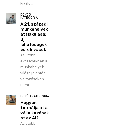
kiváló...
EGYÉB
KATEGÓRIA
A 21. századi
munkahelyek
átalakulása:
Új
lehetőségek
és kihívások
Az utóbbi
évtizedekben a
munkahelyek
világa jelentős
változásokon
ment...
EGYÉB KATEGÓRIA
Hogyan
formálja át a
vállalkozások
at az AI?
Az utóbbi