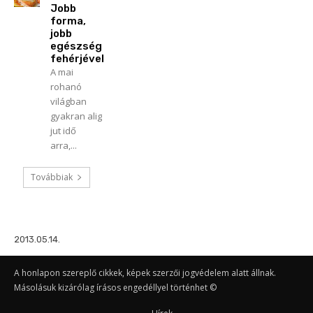
Jobb
forma,
jobb
egészség
fehérjével
A mai
rohanó
világban
gyakran alig
jut idő
arra,...
Továbbiak
2013.05.14.
A honlapon szereplő cikkek, képek szerzői jogvédelem alatt állnak.
Másolásuk kizárólag írásos engedéllyel történhet ©