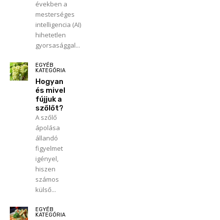
években a
mesterséges
intelligencia (AI)
hihetetlen
gyorsasággal...
EGYÉB
KATEGÓRIA
Hogyan
és mivel
fújjuk a
szőlőt?
A szőlő
ápolása
állandó
figyelmet
igényel,
hiszen
számos
külső...
EGYÉB
KATEGÓRIA