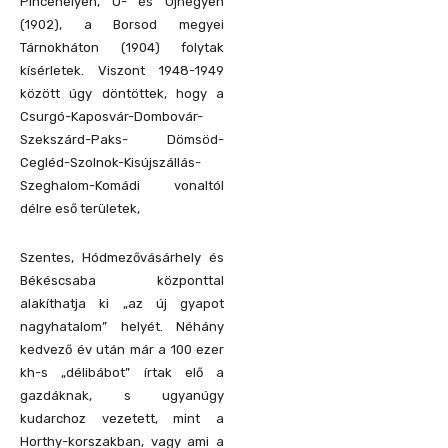
Pincehelyen, Ó- és Újhegyen
(1902), a Borsod megyei
Tárnokháton (1904) folytak
kísérletek. Viszont 1948-1949
között úgy döntöttek, hogy a
Csurgó-Kaposvár-Dombovár-
Szekszárd-Paks- Dömsöd-
Cegléd-Szolnok-Kisújszállás-
Szeghalom-Komádi vonaltól
délre eső területek,
Szentes, Hódmezővásárhely és
Békéscsaba központtal
alakíthatja ki „az új gyapot
nagyhatalom” helyét. Néhány
kedvező év után már a 100 ezer
kh-s „délibábot” írtak elő a
gazdáknak, s ugyanúgy
kudarchoz vezetett, mint a
Horthy-korszakban, vagy ami a