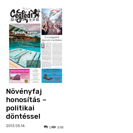
Növényfaj
honosítás –
politikai
döntéssel
2013.05.14.
0
518