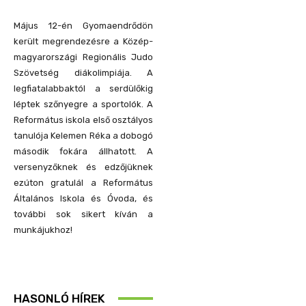
Május 12-én Gyomaendrődön
került megrendezésre a Közép-
magyarországi Regionális Judo
Szövetség diákolimpiája. A
legfiatalabbaktól a serdülőkig
léptek szőnyegre a sportolók. A
Református iskola első osztályos
tanulója Kelemen Réka a dobogó
második fokára állhatott. A
versenyzőknek és edzőjüknek
ezúton gratulál a Református
Általános Iskola és Óvoda, és
további sok sikert kíván a
munkájukhoz!
HASONLÓ HÍREK