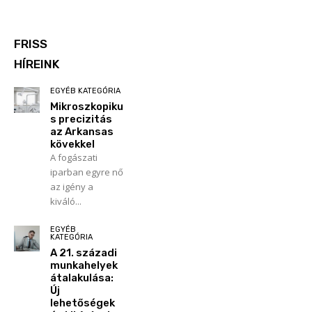
FRISS
HÍREINK
EGYÉB KATEGÓRIA
Mikroszkopiku
s precizitás
az Arkansas
kövekkel
A fogászati
iparban egyre nő
az igény a
kiváló...
EGYÉB
KATEGÓRIA
A 21. századi
munkahelyek
átalakulása:
Új
lehetőségek