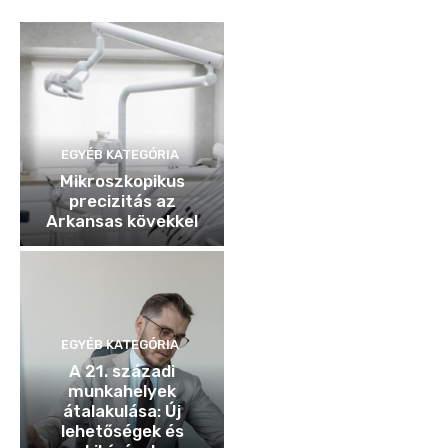
EGYÉB KATEGÓRIA
Mikroszkopikus
precizitás az
Arkansas kövekkel
EGYÉB KATEGÓRIA
A 21. századi
munkahelyek
átalakulása: Új
lehetőségek és