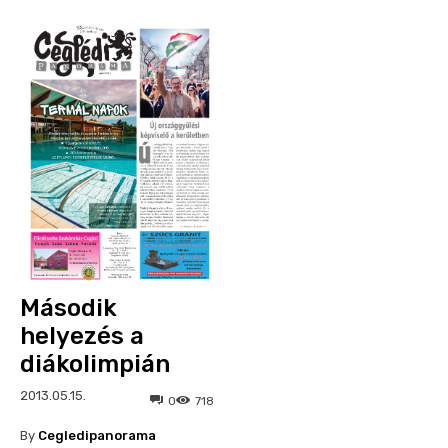
Második
helyezés a
diákolimpián
2013.05.15.
0
718
By
Cegledipanorama