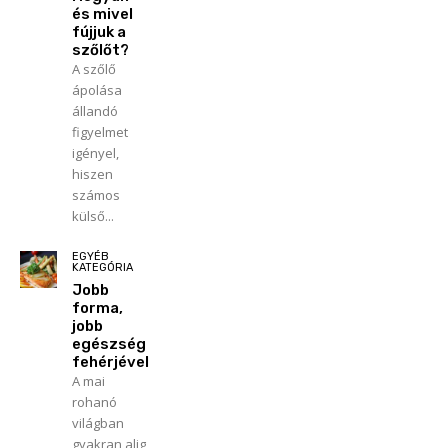
és mivel
fújjuk a
szőlőt?
A szőlő
ápolása
állandó
figyelmet
igényel,
hiszen
számos
külső...
EGYÉB
KATEGÓRIA
Jobb
forma,
jobb
egészség
fehérjével
A mai
rohanó
világban
gyakran alig