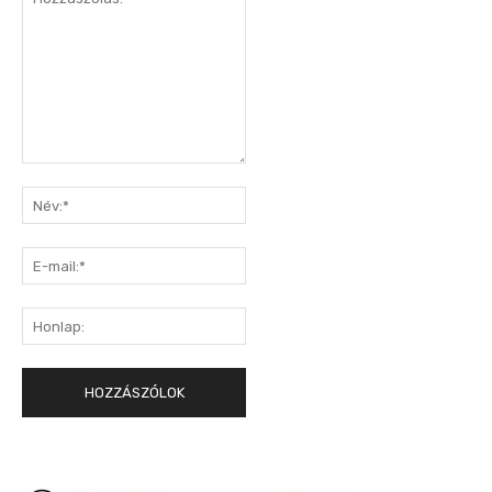
Hozzászólás:
Név:*
E-
mail:*
Honlap: