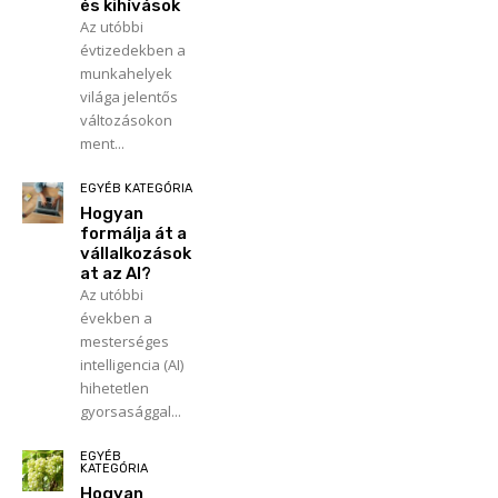
és kihívások
Az utóbbi
évtizedekben a
munkahelyek
világa jelentős
változásokon
ment...
EGYÉB KATEGÓRIA
Hogyan
formálja át a
vállalkozások
at az AI?
Az utóbbi
években a
mesterséges
intelligencia (AI)
hihetetlen
gyorsasággal...
EGYÉB
KATEGÓRIA
Hogyan