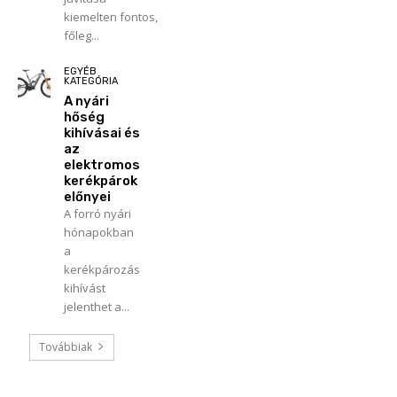
kiemelten fontos,
főleg...
EGYÉB
KATEGÓRIA
A nyári
hőség
kihívásai és
az
elektromos
kerékpárok
előnyei
A forró nyári
hónapokban
a
kerékpározás
kihívást
jelenthet a...
Továbbiak