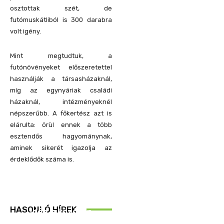
osztottak szét, de
futómuskátliból is 300 darabra
volt igény.
Mint megtudtuk, a
futónövényeket előszeretettel
használják a társasházaknál,
míg az egynyáriak családi
házaknál, intézményeknél
népszerűbb. A főkertész azt is
elárulta: örül ennek a több
esztendős hagyománynak,
aminek sikerét igazolja az
érdeklődők száma is.
REND ŐRE
HASONLÓ HÍREK
Idén is közösen
ellenőriztek