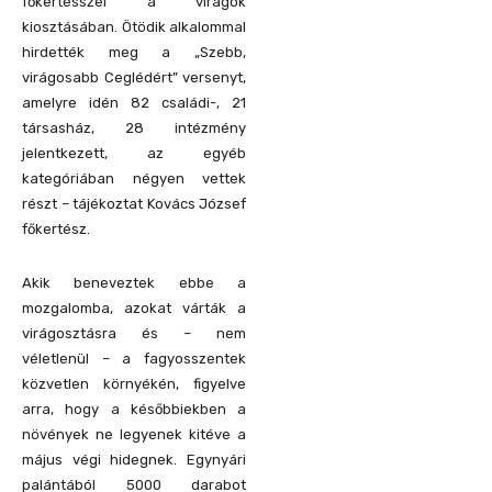
főkertésszel a virágok
kiosztásában. Ötödik alkalommal
hirdették meg a „Szebb,
virágosabb Ceglédért” versenyt,
amelyre idén 82 családi-, 21
társasház, 28 intézmény
jelentkezett, az egyéb
kategóriában négyen vettek
részt – tájékoztat Kovács József
főkertész.
Akik beneveztek ebbe a
mozgalomba, azokat várták a
virágosztásra és – nem
véletlenül – a fagyosszentek
közvetlen környékén, figyelve
arra, hogy a későbbiekben a
növények ne legyenek kitéve a
május végi hidegnek. Egynyári
palántából 5000 darabot