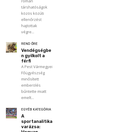
román
társhatóságok
közös közúti
ellenőrzést
hajtottak
végre...
REND ŐRE
Vendégségbe
n gyilkolt a
férfi
A Pest Vármegyei
Főügyészség
minősített
emberölés
bűntette miatt
emelt...
EGYÉB KATEGÓRIA
A
sportanalitika
varázsa:
Hogyan