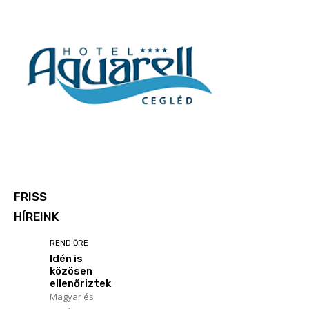
FRISS
HÍREINK
REND ŐRE
Idén is
közösen
ellenőriztek
Magyar és