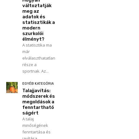
változtatják
meg az
adatok és
statisztikák a
modern
szurkolói
élményt?
A statisztika ma
már
elválaszthatatlan
része a
sportnak. Az...
EGYÉB KATEGÓRIA
Talajjavítás:
módszerek és
megoldások a
fenntartható
ságért
A talaj
minőségének
fenntartása és
javítása