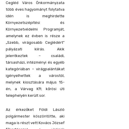
Cegléd Város Önkormányzata
több éves hagyományt folytatva
idén is meghirdette
Környezetszépítési és
Környezetvédelmi Programját,
amelynek ez évben is része a
„Szebb, virágosabb Ceglédért”
pályázati kiírás. Akik
jelentkeztek – családi,
társasházi, intézményi és egyéb
kategóriában – virágpalántákat
igényelhettek a várostól,
melynek kiosztására május 15-
én, a Várvag Kft. kőrösi úti
telephelyén került sor.
Az érkezőket Földi László
polgármester köszöntötte, aki
maga is részt vett Kovács József