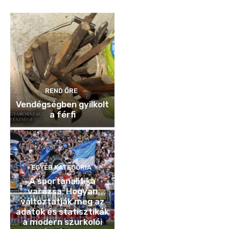
REND ŐRE
Vendégségben gyilkolt
a férfi
EGYÉB KATEGÓRIA
A sportanalitika
varázsa: Hogyan
változtatják meg az
adatok és statisztikák
a modern szurkolói