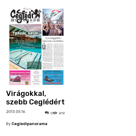
Virágokkal,
szebb Ceglédért
2013.05.16.
0
419
By
Cegledipanorama