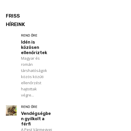
FRISS
HÍREINK
REND ŐRE
Idén is
közösen
ellenőriztek
Magyar és
román
társhatóságok
közös közúti
ellenőrzést
hajtottak
végre...
REND ŐRE
Vendégségbe
n gyilkolt a
férfi
A Pest Vármegyei