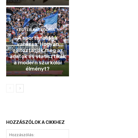
EGYÉB KATEGÓRIA
A sportanalitika
varázsa: Hogyan
változtatják meg az
adatok és statisztikák
a modern szurkolói
élményt?
HOZZÁSZÓLOK A CIKKHEZ