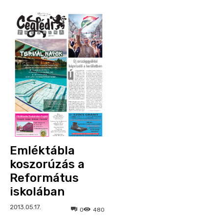
Emléktábla
koszorúzás a
Református
iskolában
2013.05.17.
0
480