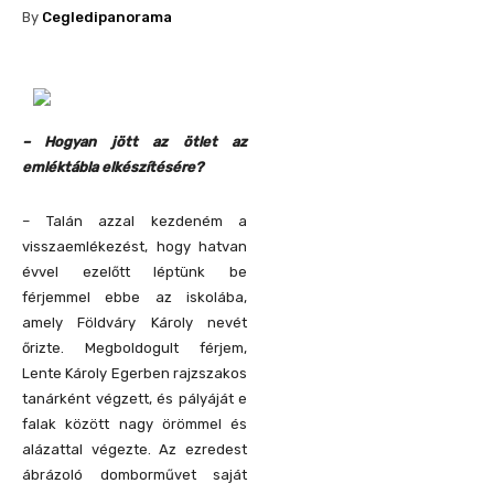
By
Cegledipanorama
– Hogyan jött az ötlet az
emléktábla elkészítésére?
– Talán azzal kezdeném a
visszaemlékezést, hogy hatvan
évvel ezelőtt léptünk be
férjemmel ebbe az iskolába,
amely Földváry Károly nevét
őrizte. Megboldogult férjem,
Lente Károly Egerben rajzszakos
tanárként végzett, és pályáját e
falak között nagy örömmel és
alázattal végezte. Az ezredest
ábrázoló domborművet saját