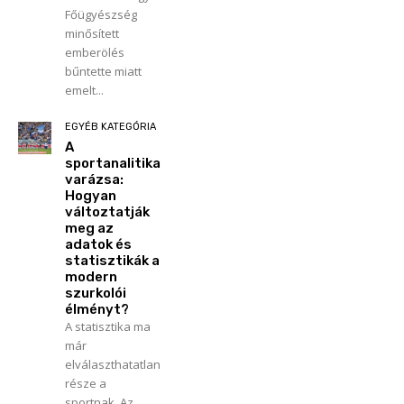
Főügyészség
minősített
emberölés
bűntette miatt
emelt...
EGYÉB KATEGÓRIA
A
sportanalitika
varázsa:
Hogyan
változtatják
meg az
adatok és
statisztikák a
modern
szurkolói
élményt?
A statisztika ma
már
elválaszthatatlan
része a
sportnak. Az...