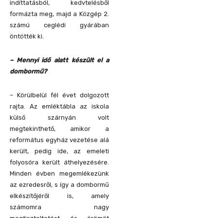
indíttatásból, kedvtelésből
formázta meg, majd a Közgép 2.
számú ceglédi gyárában
öntötték ki.
– Mennyi idő alatt készült el a
dombormű?
– Körülbelül fél évet dolgozott
rajta. Az emléktábla az iskola
külső szárnyán volt
megtekinthető, amikor a
református egyház vezetése alá
került, pedig ide, az emeleti
folyosóra került áthelyezésére.
Minden évben megemlékezünk
az ezredesről, s így a dombormű
elkészítőjéről is, amely
számomra nagy