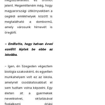
megtiszteltetést és örömöt
jelent. Megemlíteném még, hogy
magyarországi útikönyvekben a
ceglédi emlékhelyek között is
megtalálható a dombormű,
amely városunk hírnevét is
öregbíti.
– Említette, hogy hatvan évvel
ezelőtt léptek be ebbe az
iskolába.
– Igen, én Szegeden végeztem
biológia szakosként, és egyetlen
munkahelyem volt ez az iskola,
amelynél csodálatosabbat el
sem tudtam volna képzelni. Egy
életen át a gyermekek
nevelésével, oktatásával
foglalkozni óriási