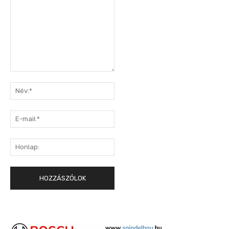
Hozzászólás:
Név:*
E-
mail:*
Honlap: