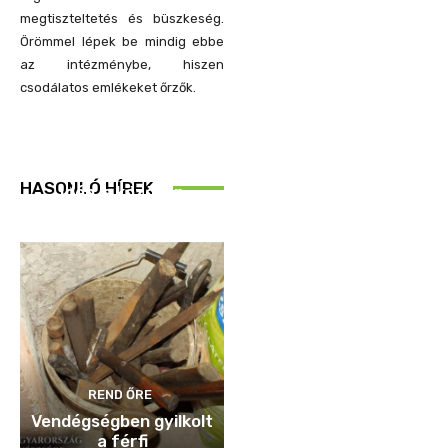
megtiszteltetés és büszkeség.
Örömmel lépek be mindig ebbe
az intézménybe, hiszen
csodálatos emlékeket őrzők.
REND ŐRE
HASONLÓ HÍREK
Idén is közösen
ellenőriztek
REND ŐRE
Vendégségben gyilkolt
a férfi