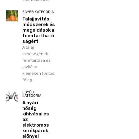
EGYÉB KATEGÓRIA
Talajjavítás:
módszerek és
megoldások a
fenntartható
ságért
A talaj
minőségének
fenntartása és
javítása
kiemelten fontos,
főleg...
EGYÉB
KATEGÓRIA
A nyári
hőség
kihívásai és
az
elektromos
kerékpárok
előnyei