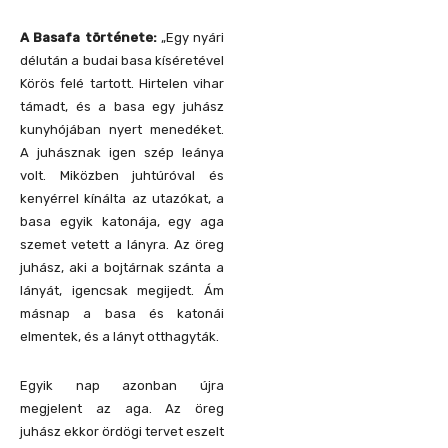
A Basafa története:
„Egy nyári
délután a budai basa kíséretével
Körös felé tartott. Hirtelen vihar
támadt, és a basa egy juhász
kunyhójában nyert menedéket.
A juhásznak igen szép leánya
volt. Miközben juhtúróval és
kenyérrel kínálta az utazókat, a
basa egyik katonája, egy aga
szemet vetett a lányra. Az öreg
juhász, aki a bojtárnak szánta a
lányát, igencsak megijedt. Ám
másnap a basa és katonái
elmentek, és a lányt otthagyták.
Egyik nap azonban újra
megjelent az aga. Az öreg
juhász ekkor ördögi tervet eszelt