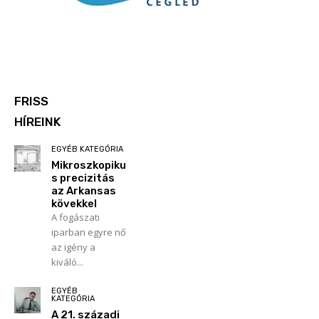
FRISS
HÍREINK
EGYÉB KATEGÓRIA
Mikroszkopiku
s precizitás
az Arkansas
kövekkel
A fogászati
iparban egyre nő
az igény a
kiváló...
EGYÉB
KATEGÓRIA
A 21. századi