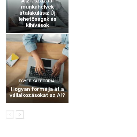
A 21. századi
munkahelyek
átalakulása: Új
lehetőségek és
kihívások
EGYÉB KATEGÓRIA
Hogyan formálja át a
vállalkozásokat az AI?