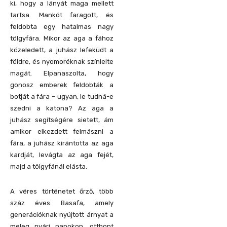
ki, hogy a lányát maga mellett
tartsa. Mankót faragott, és
feldobta egy hatalmas nagy
tölgyfára. Mikor az aga a fához
közeledett, a juhász lefeküdt a
földre, és nyomoréknak színlelte
magát. Elpanaszolta, hogy
gonosz emberek feldobták a
botját a fára – ugyan, le tudná-e
szedni a katona? Az aga a
juhász segítségére sietett, ám
amikor elkezdett felmászni a
fára, a juhász kirántotta az aga
kardját, levágta az aga fejét,
majd a tölgyfánál elásta.
A véres történetet őrző, több
száz éves Basafa, amely
generációknak nyújtott árnyat a
meleg nyári napokon, otthont