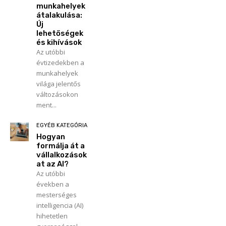
munkahelyek
átalakulása:
Új
lehetőségek
és kihívások
Az utóbbi
évtizedekben a
munkahelyek
világa jelentős
változásokon
ment...
EGYÉB KATEGÓRIA
Hogyan
formálja át a
vállalkozások
at az AI?
Az utóbbi
években a
mesterséges
intelligencia (AI)
hihetetlen