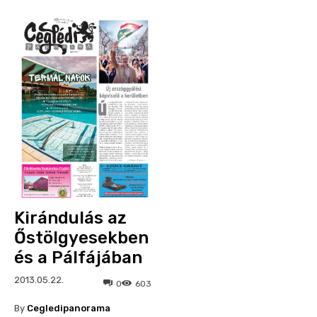
Kirándulás az
Őstölgyesekben
és a Pálfájában
2013.05.22.
0
603
By
Cegledipanorama