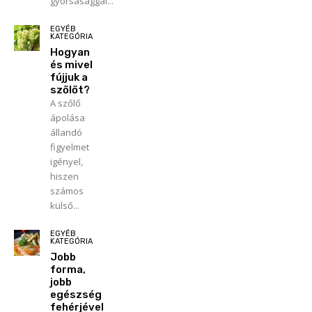
gyorsasággal...
EGYÉB
KATEGÓRIA
Hogyan
és mivel
fújjuk a
szőlőt?
A szőlő
ápolása
állandó
figyelmet
igényel,
hiszen
számos
külső...
EGYÉB
KATEGÓRIA
Jobb
forma,
jobb
egészség
fehérjével