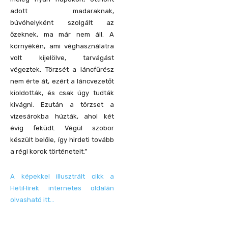
adott madaraknak,
búvóhelyként szolgált az
őzeknek, ma már nem áll. A
környékén, ami véghasználatra
volt kijelölve, tarvágást
végeztek. Törzsét a láncfűrész
nem érte át, ezért a láncvezetőt
kioldották, és csak úgy tudták
kivágni. Ezután a törzset a
vizesárokba húzták, ahol két
évig feküdt. Végül szobor
készült belőle, így hirdeti tovább
a régi korok történeteit.”
A képekkel illusztrált cikk a
HetiHírek internetes oldalán
olvasható itt…