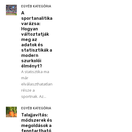
EGYÉB KATEGÓRIA
A
sportanalitika
varázsa:
Hogyan
változtatják
meg az
adatok és
statisztikák a
modern
szurkolói
élményt?
A statisztika ma
már
elválaszthatatlan
része a
sportnak. Az...
EGYÉB KATEGÓRIA
Talajjavítás:
módszerek és
megoldások a
fenntartható