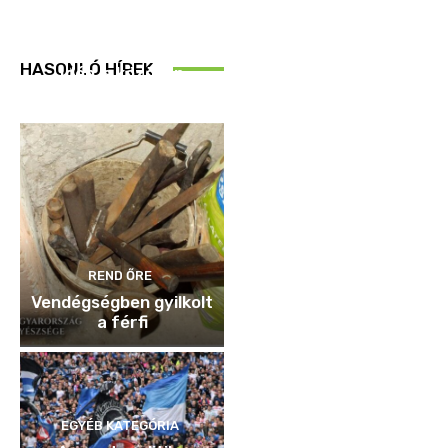
REND ŐRE
HASONLÓ HÍREK
Idén is közösen
ellenőriztek
REND ŐRE
Vendégségben gyilkolt
a férfi
EGYÉB KATEGÓRIA