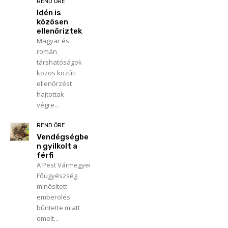
REND ŐRE
Idén is
közösen
ellenőriztek
Magyar és
román
társhatóságok
közös közúti
ellenőrzést
hajtottak
végre...
REND ŐRE
Vendégségbe
n gyilkolt a
férfi
A Pest Vármegyei
Főügyészség
minősített
emberölés
bűntette miatt
emelt...