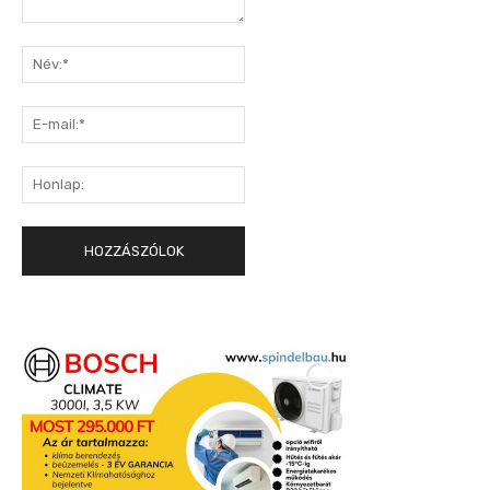
Hozzászólás:
Név:*
E-
mail:*
Honlap: