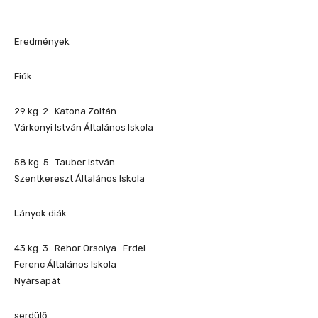
Eredmények
Fiúk
29 kg 2. Katona Zoltán
Várkonyi István Általános Iskola
58 kg 5. Tauber István
Szentkereszt Általános Iskola
Lányok diák
43 kg 3. Rehor Orsolya Erdei
Ferenc Általános Iskola
Nyársapát
serdülő