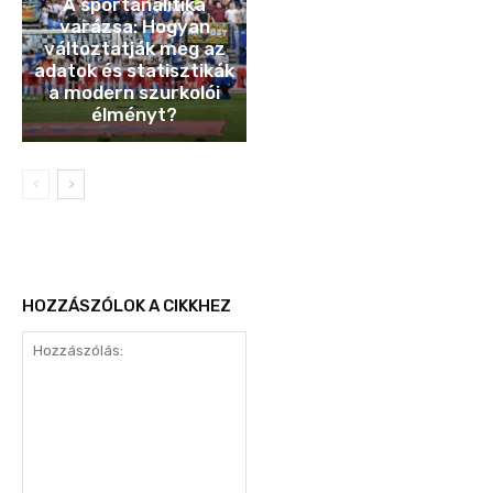
A sportanalitika
varázsa: Hogyan
változtatják meg az
adatok és statisztikák
a modern szurkolói
élményt?
HOZZÁSZÓLOK A CIKKHEZ