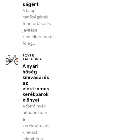
ságért
A talaj
minőségének
fenntartása és
javítása
kiemelten fontos,
főleg...
EGYÉB
KATEGÓRIA
A nyári
hőség
kihívásai és
az
elektromos
kerékpárok
előnyei
A forró nyári
hónapokban
a
kerékpározás
kihívást
jelenthet a...