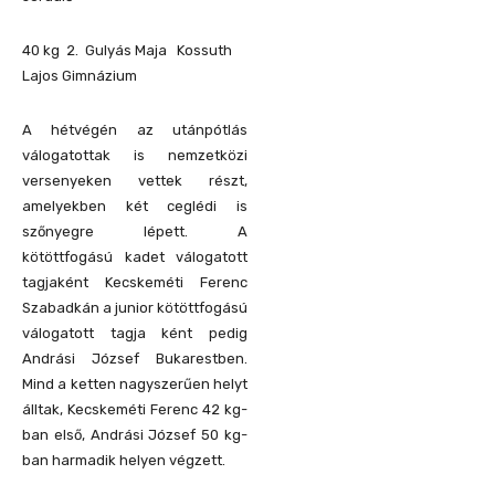
40 kg 2. Gulyás Maja Kossuth
Lajos Gimnázium
A hétvégén az utánpótlás
válogatottak is nemzetközi
versenyeken vettek részt,
amelyekben két ceglédi is
szőnyegre lépett. A
kötöttfogású kadet válogatott
tagjaként Kecskeméti Ferenc
Szabadkán a junior kötöttfogású
válogatott tagja ként pedig
Andrási József Bukarestben.
Mind a ketten nagyszerűen helyt
álltak, Kecskeméti Ferenc 42 kg-
ban első, Andrási József 50 kg-
ban harmadik helyen végzett.