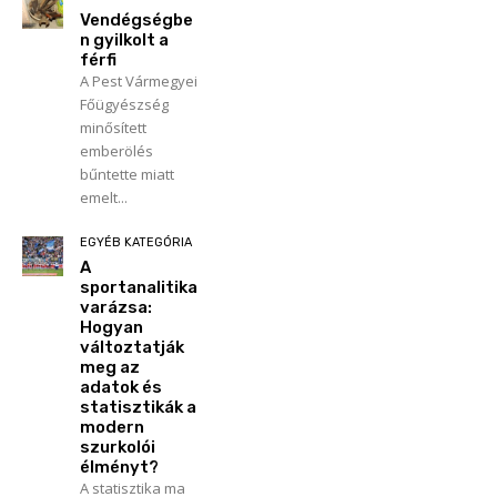
Vendégségbe
n gyilkolt a
férfi
A Pest Vármegyei
Főügyészség
minősített
emberölés
bűntette miatt
emelt...
EGYÉB KATEGÓRIA
A
sportanalitika
varázsa:
Hogyan
változtatják
meg az
adatok és
statisztikák a
modern
szurkolói
élményt?
A statisztika ma