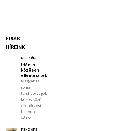
FRISS
HÍREINK
REND ŐRE
Idén is
közösen
ellenőriztek
Magyar és
román
társhatóságok
közös közúti
ellenőrzést
hajtottak
végre...
REND ŐRE