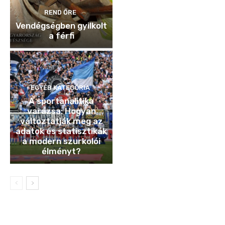
REND ŐRE
Vendégségben gyilkolt
a férfi
EGYÉB KATEGÓRIA
A sportanalitika
varázsa: Hogyan
változtatják meg az
adatok és statisztikák
a modern szurkolói
élményt?