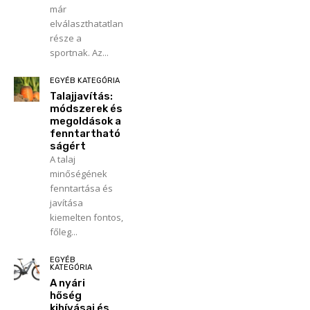
már
elválaszthatatlan
része a
sportnak. Az...
EGYÉB KATEGÓRIA
Talajjavítás:
módszerek és
megoldások a
fenntartható
ságért
A talaj
minőségének
fenntartása és
javítása
kiemelten fontos,
főleg...
EGYÉB
KATEGÓRIA
A nyári
hőség
kihívásai és