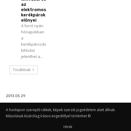
az
elektromos
kerékpárok
előnyei
A forró nyári
hónapokban
a
kerékpározás
kihívást
jelenthet a...
Továbbiak
2013.05.29.
A honlapon szereplő cikkek, képek szerzői jogvédelem alatt állnak.
Másolásuk kizárólag írásos engedéllyel történhet ©
Hírek