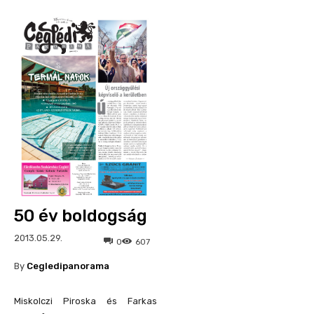
50 év boldogság
2013.05.29.
0
607
By
Cegledipanorama
Miskolczi Piroska és Farkas