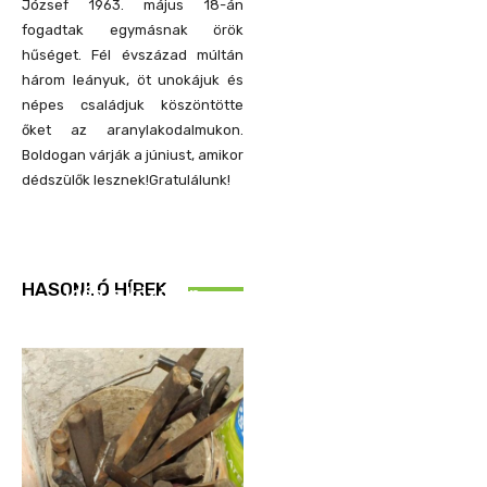
József 1963. május 18-án
fogadtak egymásnak örök
hűséget. Fél évszázad múltán
három leányuk, öt unokájuk és
népes családjuk köszöntötte
őket az aranylakodalmukon.
Boldogan várják a júniust, amikor
dédszülők lesznek!Gratulálunk!
REND ŐRE
HASONLÓ HÍREK
Idén is közösen
ellenőriztek