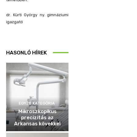
dr. Kürti György
ny. gimnáziumi
igazgató
HASONLÓ HÍREK
EGYÉB KATEGÓRIA
Mikroszkopikus
precizitás az
Arkansas kövekkel