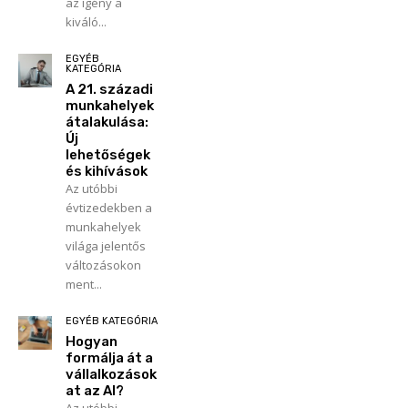
az igény a
kiváló...
EGYÉB
KATEGÓRIA
A 21. századi
munkahelyek
átalakulása:
Új
lehetőségek
és kihívások
Az utóbbi
évtizedekben a
munkahelyek
világa jelentős
változásokon
ment...
EGYÉB KATEGÓRIA
Hogyan
formálja át a
vállalkozások
at az AI?