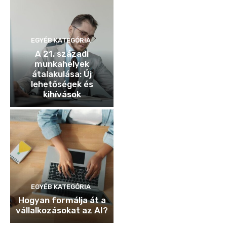
EGYÉB KATEGÓRIA
A 21. századi
munkahelyek
átalakulása: Új
lehetőségek és
kihívások
EGYÉB KATEGÓRIA
Hogyan formálja át a
vállalkozásokat az AI?