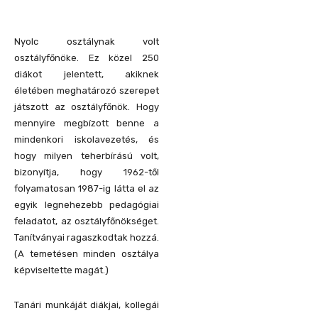
Nyolc osztálynak volt
osztályfőnöke. Ez közel 250
diákot jelentett, akiknek
életében meghatározó szerepet
játszott az osztályfőnök. Hogy
mennyire megbízott benne a
mindenkori iskolavezetés, és
hogy milyen teherbírású volt,
bizonyítja, hogy 1962-től
folyamatosan 1987-ig látta el az
egyik legnehezebb pedagógiai
feladatot, az osztályfőnökséget.
Tanítványai ragaszkodtak hozzá.
(A temetésen minden osztálya
képviseltette magát.)
Tanári munkáját diákjai, kollegái