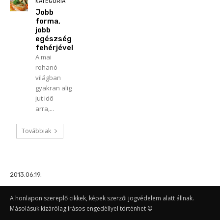
KATEGÓRIA
Jobb
forma,
jobb
egészség
fehérjével
A mai
rohanó
világban
gyakran alig
jut idő
arra,...
Továbbiak
2013.06.19.
A honlapon szereplő cikkek, képek szerzői jogvédelem alatt állnak.
Másolásuk kizárólag írásos engedéllyel történhet ©