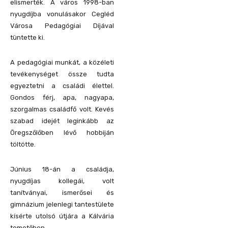
elismerték. A város 1998-ban
nyugdíjba vonulásakor Cegléd
Városa Pedagógiai Díjával
tüntette ki.
A pedagógiai munkát, a közéleti
tevékenységet össze tudta
egyeztetni a családi élettel.
Gondos férj, apa, nagyapa,
szorgalmas családfő volt. Kevés
szabad idejét leginkább az
Öregszőlőben lévő hobbiján
töltötte.
Június 18-án a családja,
nyugdíjas kollegái, volt
tanítványai, ismerősei és
gimnázium jelenlegi tantestülete
kísérte utolsó útjára a Kálvária
temetőben.