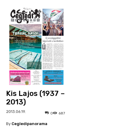
Kis Lajos (1937 –
2013)
2013.06.19.
0
687
By
Cegledipanorama