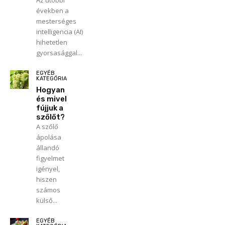
Az utóbbi
években a
mesterséges
intelligencia (AI)
hihetetlen
gyorsasággal...
EGYÉB
KATEGÓRIA
Hogyan
és mivel
fújjuk a
szőlőt?
A szőlő
ápolása
állandó
figyelmet
igényel,
hiszen
számos
külső...
EGYÉB