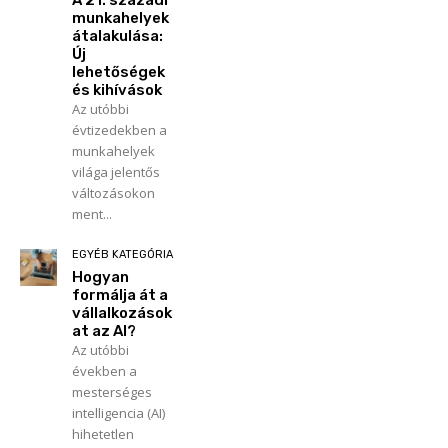
A 21. századi
munkahelyek
átalakulása:
Új
lehetőségek
és kihívások
Az utóbbi
évtizedekben a
munkahelyek
világa jelentős
változásokon
ment...
EGYÉB KATEGÓRIA
Hogyan
formálja át a
vállalkozások
at az AI?
Az utóbbi
években a
mesterséges
intelligencia (AI)
hihetetlen