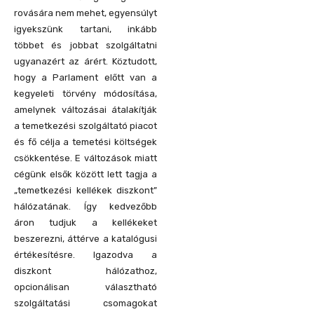
rovására nem mehet, egyensúlyt
igyekszünk tartani, inkább
többet és jobbat szolgáltatni
ugyanazért az árért. Köztudott,
hogy a Parlament előtt van a
kegyeleti törvény módosítása,
amelynek változásai átalakítják
a temetkezési szolgáltató piacot
és fő célja a temetési költségek
csökkentése. E változások miatt
cégünk elsők között lett tagja a
„temetkezési kellékek diszkont”
hálózatának. Így kedvezőbb
áron tudjuk a kellékeket
beszerezni, áttérve a katalógusi
értékesítésre. Igazodva a
diszkont hálózathoz,
opcionálisan választható
szolgáltatási csomagokat