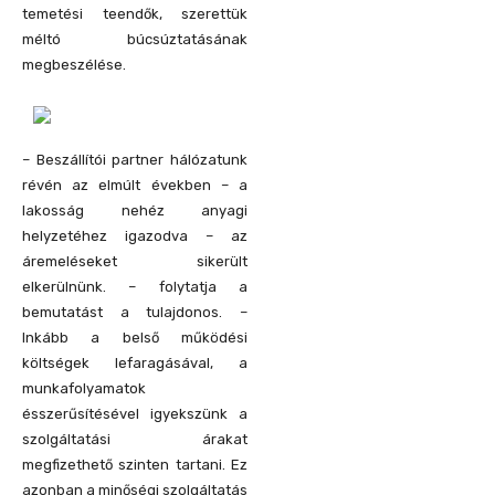
temetési teendők, szerettük
méltó búcsúztatásának
megbeszélése.
– Beszállítói partner hálózatunk
révén az elmúlt években – a
lakosság nehéz anyagi
helyzetéhez igazodva – az
áremeléseket sikerült
elkerülnünk. – folytatja a
bemutatást a tulajdonos. –
Inkább a belső működési
költségek lefaragásával, a
munkafolyamatok
ésszerűsítésével igyekszünk a
szolgáltatási árakat
megfizethető szinten tartani. Ez
azonban a minőségi szolgáltatás