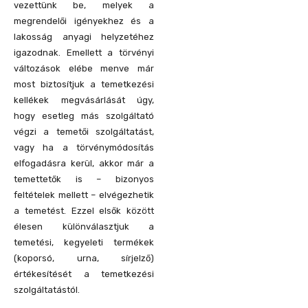
vezettünk be, melyek a
megrendelői igényekhez és a
lakosság anyagi helyzetéhez
igazodnak. Emellett a törvényi
változások elébe menve már
most biztosítjuk a temetkezési
kellékek megvásárlását úgy,
hogy esetleg más szolgáltató
végzi a temetői szolgáltatást,
vagy ha a törvénymódosítás
elfogadásra kerül, akkor már a
temettetők is – bizonyos
feltételek mellett – elvégezhetik
a temetést. Ezzel elsők között
élesen különválasztjuk a
temetési, kegyeleti termékek
(koporsó, urna, sírjelző)
értékesítését a temetkezési
szolgáltatástól.