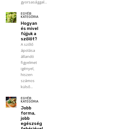
gyorsasággal...
EGYÉB
KATEGÓRIA
Hogyan
és mivel
fújjuk a
szőlőt?
A szőlő
ápolása
állandó
figyelmet
igényel,
hiszen
számos
külső...
EGYÉB
KATEGÓRIA
Jobb
forma,
jobb
egészség
fehérjével