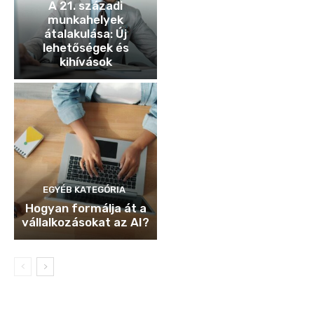
A 21. századi
munkahelyek
átalakulása: Új
lehetőségek és
kihívások
EGYÉB KATEGÓRIA
Hogyan formálja át a
vállalkozásokat az AI?