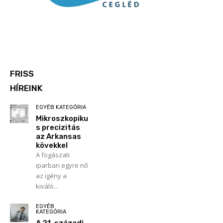
FRISS
HÍREINK
EGYÉB KATEGÓRIA
Mikroszkopiku
s precizitás
az Arkansas
kövekkel
A fogászati
iparban egyre nő
az igény a
kiváló...
EGYÉB
KATEGÓRIA