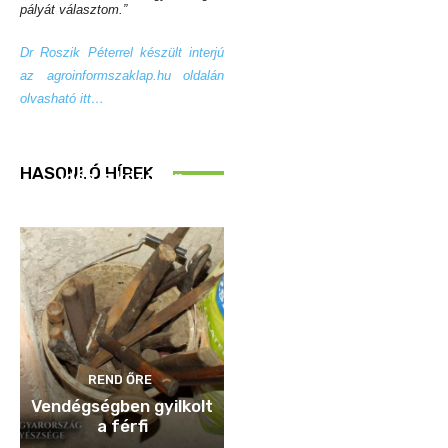
pályát választom.”
Dr Roszik Péterrel készült interjú
az
agroinformszaklap.hu oldalán
olvasható itt…
REND ŐRE
HASONLÓ HÍREK
Idén is közösen
ellenőriztek
REND ŐRE
Vendégségben gyilkolt
a férfi