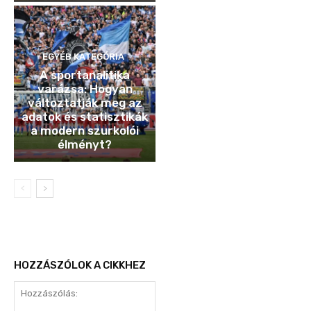
EGYÉB KATEGÓRIA
A sportanalitika
varázsa: Hogyan
változtatják meg az
adatok és statisztikák
a modern szurkolói
élményt?
HOZZÁSZÓLOK A CIKKHEZ