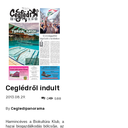
Ceglédről indult
2013.08.29.
0
588
By
Cegledipanorama
Harmincéves a Biokultúra Klub, a
hazai biogazdálkodás bölcsője, az