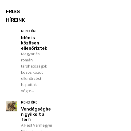
FRISS
HÍREINK
REND ŐRE
Idén is
közösen
ellenőriztek
Magyar és
román
társhatóságok
közös közúti
ellenőrzést
hajtottak
végre...
REND ŐRE
Vendégségbe
n gyilkolt a
férfi
A Pest Vármegyei