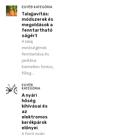
EGYÉB KATEGÓRIA
Talajjavítás:
módszerek és
megoldások a
fenntartható
ságért
A talaj
minőségének
fenntartása és
javítása
kiemelten fontos,
főleg...
EGYÉB
KATEGÓRIA
A nyári
hőség
kihívásai és
az
elektromos
kerékpárok
előnyei
A forró nyári