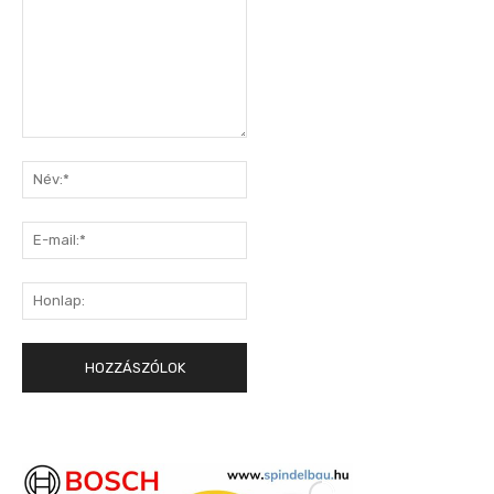
Hozzászólás:
Név:*
E-
mail:*
Honlap: