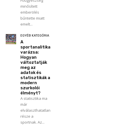
Főügyészség
minősített
emberölés
bűntette miatt
emelt...
EGYÉB KATEGÓRIA
A
sportanalitika
varázsa:
Hogyan
változtatják
meg az
adatok és
statisztikák a
modern
szurkolói
élményt?
A statisztika ma
már
elválaszthatatlan
része a
sportnak. Az...