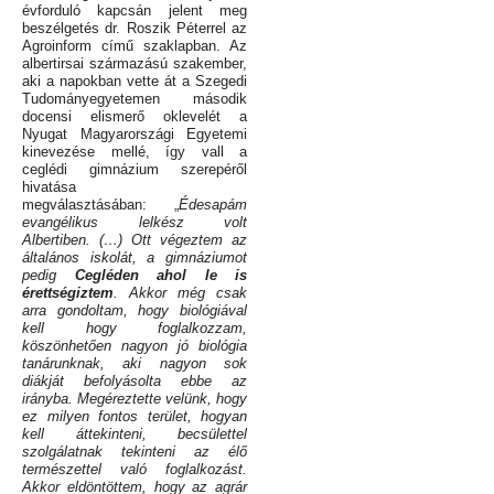
évforduló kapcsán jelent meg
beszélgetés dr. Roszik Péterrel az
Agroinform című szaklapban. Az
albertirsai származású szakember,
aki a
napokban vette át a Szegedi
Tudományegyetemen második
docensi elismerő oklevelét a
Nyugat Magyarországi Egyetemi
kinevezése mellé, így vall a
ceglédi gimnázium szerepéről
hivatása
megválasztásában: „
Édesapám
evangélikus lelkész volt
Albertiben. (…) Ott végeztem az
általános iskolát, a gimnáziumot
pedig
Cegléden ahol le is
érettségiztem
. Akkor még csak
arra gondoltam, hogy biológiával
kell hogy foglalkozzam,
köszönhetően nagyon jó biológia
tanárunknak, aki nagyon sok
diákját befolyásolta ebbe az
irányba. Megéreztette velünk, hogy
ez milyen fontos terület, hogyan
kell áttekinteni, becsülettel
szolgálatnak tekinteni az élő
természettel való foglalkozást.
Akkor eldöntöttem, hogy az agrár