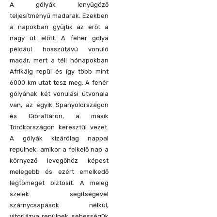
A gólyák lenyűgöző
teljesítményű madarak. Ezekben
a napokban gyűjtik az erőt a
nagy út előtt. A fehér gólya
például hosszútávú vonuló
madár, mert a téli hónapokban
Afrikáig repül és így több mint
6000 km utat tesz meg. A fehér
gólyának két vonulási útvonala
van, az egyik Spanyolországon
és Gibraltáron, a másik
Törökországon keresztül vezet.
A gólyák kizárólag nappal
repülnek, amikor a felkelő nap a
környező levegőhöz képest
melegebb és ezért emelkedő
légtömeget biztosít. A meleg
szelek segítségével
szárnycsapások nélkül,
vitorlázva repülnek, sebességük