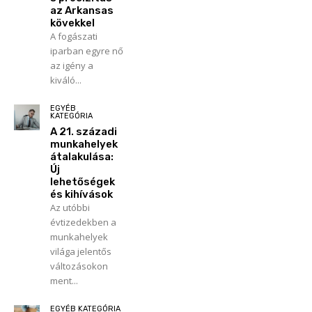
az Arkansas
kövekkel
A fogászati
iparban egyre nő
az igény a
kiváló...
EGYÉB
KATEGÓRIA
A 21. századi
munkahelyek
átalakulása:
Új
lehetőségek
és kihívások
Az utóbbi
évtizedekben a
munkahelyek
világa jelentős
változásokon
ment...
EGYÉB KATEGÓRIA