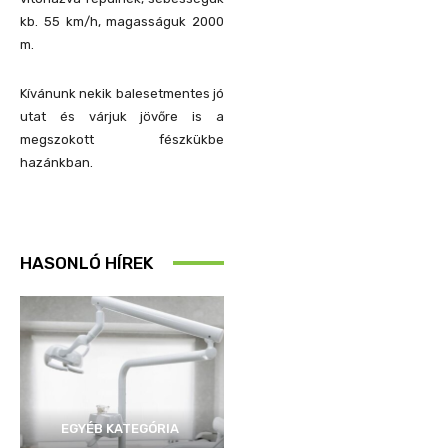
kb. 55 km/h, magasságuk 2000
m.
Kívánunk nekik balesetmentes jó
utat és várjuk jövőre is a
megszokott fészkükbe
hazánkban.
HASONLÓ HÍREK
EGYÉB KATEGÓRIA