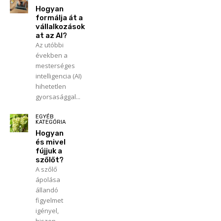
Hogyan
formálja át a
vállalkozások
at az AI?
Az utóbbi
években a
mesterséges
intelligencia (AI)
hihetetlen
gyorsasággal...
EGYÉB
KATEGÓRIA
Hogyan
és mivel
fújjuk a
szőlőt?
A szőlő
ápolása
állandó
figyelmet
igényel,