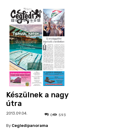
Készülnek a nagy
útra
2013.09.04.
0
593
By
Cegledipanorama