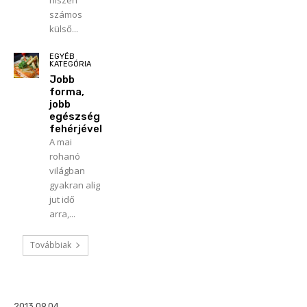
hiszen
számos
külső...
EGYÉB
KATEGÓRIA
Jobb
forma,
jobb
egészség
fehérjével
A mai
rohanó
világban
gyakran alig
jut idő
arra,...
Továbbiak
2013.09.04.