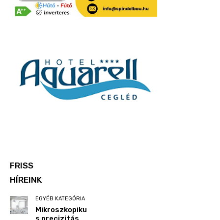
FRISS
HÍREINK
EGYÉB KATEGÓRIA
Mikroszkopiku
s precizitás