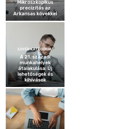
Mikroszkopikus
precizitás az
Arkansas kövekkel
EGYÉB KATEGÓRIA
A 21. századi
munkahelyek
átalakulása: Új
lehetőségek és
kihívások