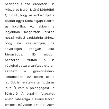
pedagógus szó eredetén. Dr.
Mészáros István kitűnő kötetéből
1) tudjuk, hogy az előkelő ifjút a
család egyik rabszolgája kísérte
az iskolába. Az, akiben a
legjobban megbíztak, hiszen
hozzá kellett szoktatnia ahhoz,
hogy ne csavarogjon, ne
keveredjen rangján aluli
társaságba, illő módon
beszéljen. Miután ő is
végighallgatta a tanítást, otthon
segített a gyakorlásban,
ismétlésben. Az életre és a
legfőbb ismeretekre tanította az
ifjút. Ő volt a paidagogosz, a
fiúkísérő. A bizalmi feladatot
ellátó rabszolga. Dékány István
említett művében azt írja: „nem