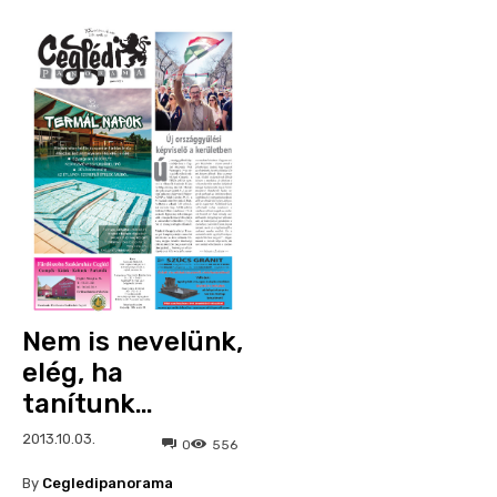
Nem is nevelünk,
elég, ha
tanítunk…
2013.10.03.
0
556
By
Cegledipanorama