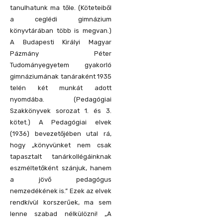
tanulhatunk ma tőle. (Köteteiből
a ceglédi gimnázium
könyvtárában több is megvan.)
A Budapesti Királyi Magyar
Pázmány Péter
Tudományegyetem gyakorló
gimnáziumának tanáraként 1935
telén két munkát adott
nyomdába. (Pedagógiai
Szakkönyvek sorozat 1. és 3.
kötet.) A Pedagógiai elvek
(1936) bevezetőjében utal rá,
hogy „könyvünket nem csak
tapasztalt tanárkollégáinknak
eszméltetőként szánjuk, hanem
a jövő pedagógus
nemzedékének is.” Ezek az elvek
rendkívül korszerűek, ma sem
lenne szabad nélkülözni! „A