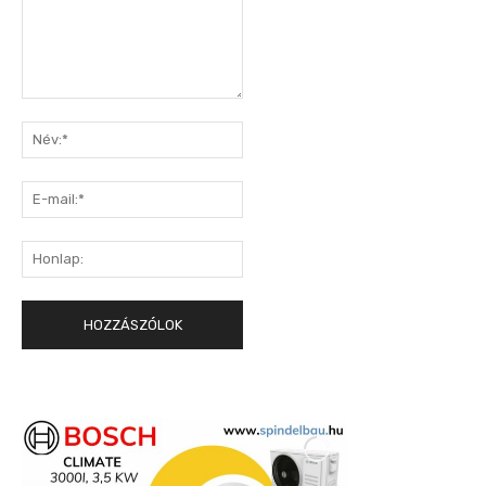
Hozzászólás:
Név:*
E-
mail:*
Honlap: