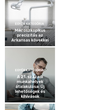
EGYÉB KATEGÓRIA
Mikroszkopikus
precizitás az
Arkansas kövekkel
EGYÉB KATEGÓRIA
A 21. századi
munkahelyek
átalakulása: Új
lehetőségek és
kihívások