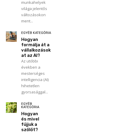
munkahelyek
világa jelentős
változásokon
ment...
EGYÉB KATEGÓRIA
Hogyan
formálja át a
vállalkozások
at az AI?
Az utóbbi
években a
mesterséges
intelligencia (AI)
hihetetlen
gyorsasággal...
EGYÉB
KATEGÓRIA
Hogyan
és mivel
fújjuk a
szőlőt?