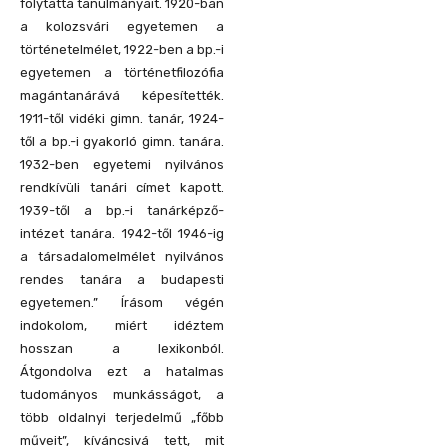
folytatta tanulmányait. 1920-ban
a kolozsvári egyetemen a
történetelmélet, 1922-ben a bp.-i
egyetemen a történetfilozófia
magántanárává képesítették.
1911-től vidéki gimn. tanár, 1924-
től a bp.-i gyakorló gimn. tanára.
1932-ben egyetemi nyilvános
rendkívüli tanári címet kapott.
1939-től a bp.-i tanárképző-
intézet tanára. 1942-től 1946-ig
a társadalomelmélet nyilvános
rendes tanára a budapesti
egyetemen.” Írásom végén
indokolom, miért idéztem
hosszan a lexikonból.
Átgondolva ezt a hatalmas
tudományos munkásságot, a
több oldalnyi terjedelmű „főbb
műveit”, kíváncsivá tett, mit