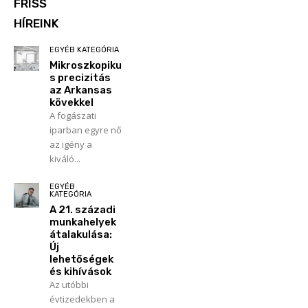
FRISS
HÍREINK
EGYÉB KATEGÓRIA
Mikroszkopiku
s precizitás
az Arkansas
kövekkel
A fogászati
iparban egyre nő
az igény a
kiváló...
EGYÉB
KATEGÓRIA
A 21. századi
munkahelyek
átalakulása:
Új
lehetőségek
és kihívások
Az utóbbi
évtizedekben a