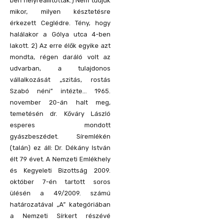
ben helyreállították.) Nem tudjuk
mikor, milyen késztetésre
érkezett Ceglédre. Tény, hogy
halálakor a Gólya utca 4-ben
lakott. 2) Az erre élők egyike azt
mondta, régen daráló volt az
udvarban, a tulajdonos
vállalkozását „szitás, rostás
Szabó néni” intézte… 1965.
november 20-án halt meg,
temetésén dr. Kőváry László
esperes mondott
gyászbeszédet. Síremlékén
(talán) ez áll: Dr. Dékány István
élt 79 évet. A Nemzeti Emlékhely
és Kegyeleti Bizottság 2009.
október 7-én tartott soros
ülésén a 49/2009. számú
határozatával „A” kategóriában
a Nemzeti Sírkert részévé