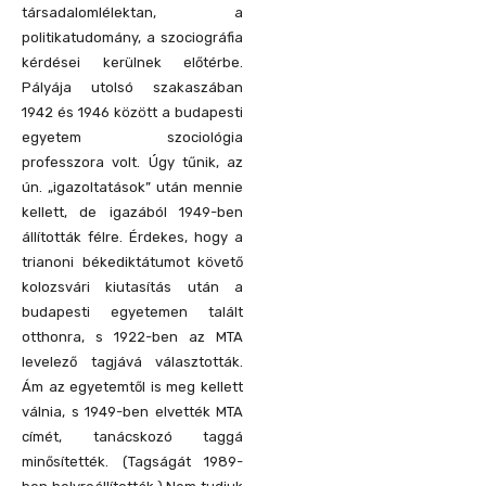
társadalomlélektan, a
politikatudomány, a szociográfia
kérdései kerülnek előtérbe.
Pályája utolsó szakaszában
1942 és 1946 között a budapesti
egyetem szociológia
professzora volt. Úgy tűnik, az
ún. „igazoltatások” után mennie
kellett, de igazából 1949-ben
állították félre. Érdekes, hogy a
trianoni békediktátumot követő
kolozsvári kiutasítás után a
budapesti egyetemen talált
otthonra, s 1922-ben az MTA
levelező tagjává választották.
Ám az egyetemtől is meg kellett
válnia, s 1949-ben elvették MTA
címét, tanácskozó taggá
minősítették. (Tagságát 1989-