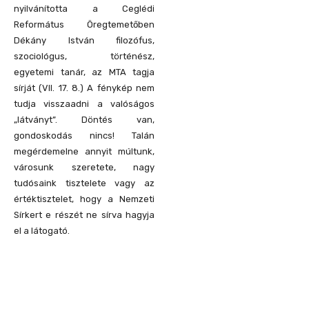
nyilvánította a Ceglédi
Református Öregtemetőben
Dékány István filozófus,
szociológus, történész,
egyetemi tanár, az MTA tagja
sírját (VII. 17. 8.) A fénykép nem
tudja visszaadni a valóságos
„látványt”. Döntés van,
gondoskodás nincs! Talán
megérdemelne annyit múltunk,
városunk szeretete, nagy
tudósaink tisztelete vagy az
értéktisztelet, hogy a Nemzeti
Sírkert e részét ne sírva hagyja
el a látogató.