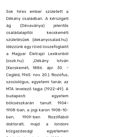
Sok híres ember született a
Dékány családban. A kérszigeti
ág (Dévaványa) jelentős
családalapítói kecskeméti
születésűek (dekanycsalad.hu).
Idézzünk egy rövid összefoglalót
a Magyar Életrajzi Lexikonból
(oszk.hu): „Dékány István
(Kecskemét, 1886. ápr. 30. –
Cegléd, 1965. nov. 20.): filozófus,
szociológus, egyetemi tanár, az
MTA levelező tagja (1922–49). A
budapesti egyetem
bölcsészkarán tanult 1904–
1908-ban, a jogi karon 1908–10-
ben, 1909-ben filozófiából
doktorált, majd a londoni
közgazdasági egyetemen