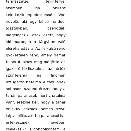
természetes tekintéllyel
szemben – írja -, önként
keletkezik engedelmesség… Van
nevelő, aki egy külső renddel
(osztályban: csenddel)
megelégszik, csak azért, hogy
idő maradjon a tárgyban való
előrehaladásra. Az ily külső rend
gyökértelen rend, amely hamar
felborul, nincs meg mögötte az
igazi értéktisztelet, az érték
szüntelenül és finoman
átsugárzó hatalma. A tanulónak
sohasem szabad érezni, hogy a
tanár parancsol, mert „hatalma
van”; éreznie kell, hogy a tanár
objektív eszmék nemes szívű
képviselője, aki, ha parancsol is…
értékeszmék nevében
cselekszik.” Elgondolkodtam a