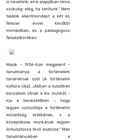
is nevelünk, erre alapjában nincs
szükség; elég, ha tanítunk.” Nem
találok ellentmondást a két és
félezer évvel későbbi
mondatban, és a paidagogosz
feladatkörében.
Másik – 1936-ban megjelent –
tanulmánya a történelem
tanároknak szól (A történelmi
kultúra útja). „Abban a tudatban
bocsátom útnak e kis munkát –
írja a bevezetőben -, hogy
legyen szószólója a történelmi
műveltség értékének, s a
középiskolai munkának legyen
öntudatossá tevő eszköze.” Más
tanulmányaiban a