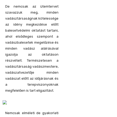
De nemcsak az ütemtervet
szavazzuk meg, minden
vadásztársaságnak kötelessége
az idény megkezdése előtt
balesetvédelmi oktatást tartani,
ahol elsődleges szempont a
vadászbalesetek megelőzése és
minden vadász aláírásával
igazolja az oktatáson
részvételt.
Természetesen a
vadásztársaság vadászmestere,
vadászatvezetője minden
vadászat előtt az időjárásnak és
a terepviszonyoknak
megfelelően is tart eligazítást.
Nemcsak elméleti de gyakorlati