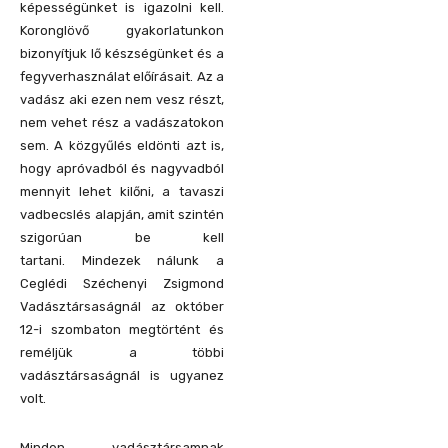
képességünket is igazolni kell.
Koronglövő gyakorlatunkon
bizonyítjuk lő készségünket és a
fegyverhasználat előírásait. Az a
vadász aki ezen nem vesz részt,
nem vehet rész a vadászatokon
sem.
A közgyűlés eldönti azt is,
hogy apróvadból és nagyvadból
mennyit lehet kilőni, a tavaszi
vadbecslés alapján, amit szintén
szigorúan be kell
tartani.
Mindezek nálunk a
Ceglédi Széchenyi Zsigmond
Vadásztársaságnál az október
12-i szombaton megtörtént és
reméljük a többi
vadásztársaságnál is ugyanez
volt.
Minden vadásztársamnak