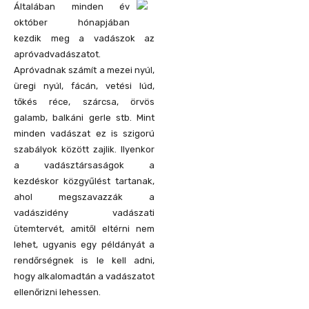
Általában minden év
október hónapjában
kezdik meg a vadászok az
apróvadvadászatot.
Apróvadnak számít a mezei nyúl,
üregi nyúl, fácán, vetési lúd,
tőkés réce, szárcsa, örvös
galamb, balkáni gerle stb.
Mint
minden vadászat ez is szigorú
szabályok között zajlik. Ilyenkor
a vadásztársaságok a
kezdéskor közgyűlést tartanak,
ahol megszavazzák a
vadászidény vadászati
ütemtervét, amitől eltérni nem
lehet, ugyanis egy példányát a
rendőrségnek is le kell adni,
hogy alkalomadtán a vadászatot
ellenőrizni lehessen.