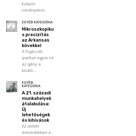
kaspós
növényekre...
EGYÉB KATEGÓRIA
Mikroszkopiku
s precizitás
az Arkansas
kövekkel
A fogászati
iparban egyre nő
az igény a
kiváló...
EGYÉB
KATEGÓRIA
A 21. századi
munkahelyek
átalakulása:
Új
lehetőségek
és kihívások
Az utóbbi
évtizedekben a