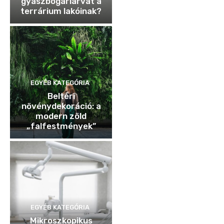
gyászbogárlárvát a
terrárium lakóinak?
EGYÉB KATEGÓRIA
Beltéri
növénydekoráció: a
modern zöld
„falfestmények”
EGYÉB KATEGÓRIA
Mikroszkopikus