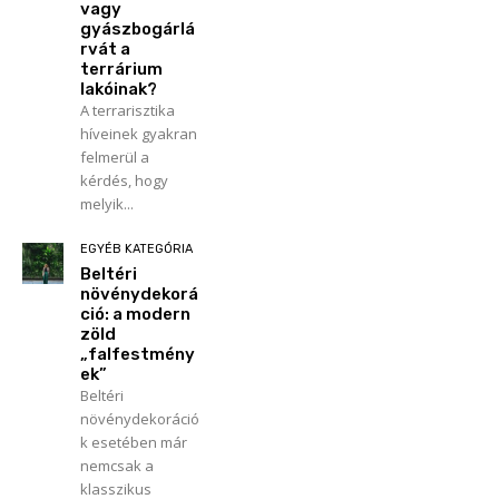
vagy
gyászbogárlá
rvát a
terrárium
lakóinak?
A terrarisztika
híveinek gyakran
felmerül a
kérdés, hogy
melyik...
EGYÉB KATEGÓRIA
Beltéri
növénydekorá
ció: a modern
zöld
„falfestmény
ek”
Beltéri
növénydekoráció
k esetében már
nemcsak a
klasszikus