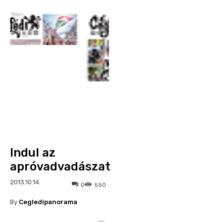
Indul az
apróvadvadászat
2013.10.14.
0
550
By
Cegledipanorama