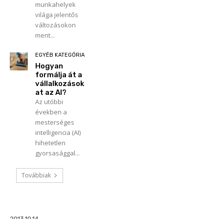
munkahelyek
világa jelentős
változásokon
ment...
EGYÉB KATEGÓRIA
Hogyan
formálja át a
vállalkozások
at az AI?
Az utóbbi
években a
mesterséges
intelligencia (AI)
hihetetlen
gyorsasággal...
Továbbiak
2013.10.14.