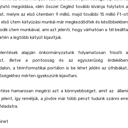
tató megoldása, idén ősszel Cegléd tovább kívánja folytatni a
t, melyre az első ütemben 9 millió, majd további 15 millió Ft-ot
Az első ütem kátyúzási munkái már megkezdődtek és későbbiekben
odik ütem munkáival, ami azt jelenti, hogy várhatóan a tél beállta
letén a legtöbb kátyút kijavítjuk.
elentések alapján önkormányzatunk folyamatosan frissíti a
rtást, illetve a pontosság és az egyszerűség érdekében
alon, a térinformatikai portálon is be lehet jelölni az úthibákat,
őségekhez mérten igyekszünk kijavítani.
etése hamarosan megérzi azt a könnyebbséget, amit az állami
 jelent, így reméljük, a jövőre már több pénzt tudunk szánni erre
eladatra.
inet