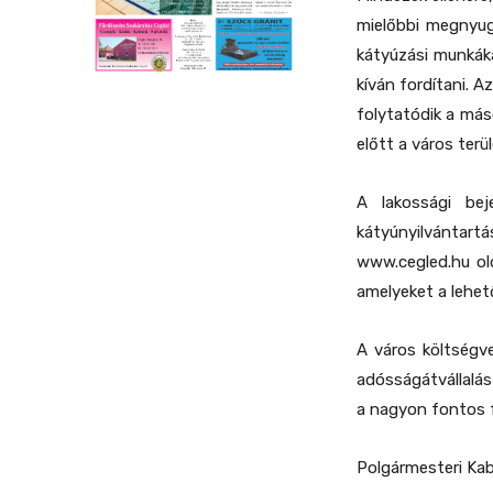
mielőbbi megnyug
kátyúzási munkáka
kíván fordítani. 
folytatódik a más
előtt a város terü
A lakossági bej
kátyúnyilvánta
www.cegled.hu old
amelyeket a lehet
A város költségv
adósságátvállalás
a nagyon fontos f
Polgármesteri Kab