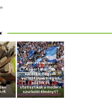
in
ösen
K
ek
EGYÉB KATEGÓRIA
A sportanalitika
varázsa: Hogyan
változtatják meg az
adatok és
ben
statisztikák a modern
érfi
szurkolói élményt?