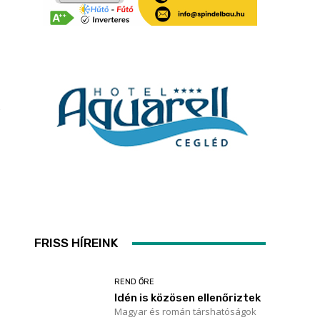
n
FRISS HÍREINK
REND ŐRE
Idén is közösen ellenőriztek
Magyar és román társhatóságok