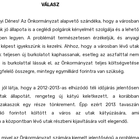
VÁLASZ
nyi Dénes!
Az Önkormányzat alapvető szándéka, hogy a városba
k jó állapota is a ceglédi polgárok kényelmét szolgálja és a lehető
en legyen. A problémát természetesen érzékeljük, és anyagi
képest igyekszünk is kezelni. Ahhoz, hogy a városban lévő utak
k teljesen új burkolatot kaphassanak, esetleg az aszfalttal nem
 is burkolattal lássuk el, az Önkormányzat teljes költségvetése
elelő összegre, mintegy egymilliárd forintra van szükség.
ól látja, hogy a 2012-2013-as elhúzódó téli időjárás jelentősen
tak állapotát, rengeteg új kátyú keletkezett, a korábban
szakaszok egy része tönkrement. Épp ezért 2013 tavaszán
lió forintot költött a város az utak kátyúzására, ami
a központban lévő utak részbeni kijavítására volt elegendő.
, mivel az Önkormányzat számára kiemelt jelentőségű a probléma