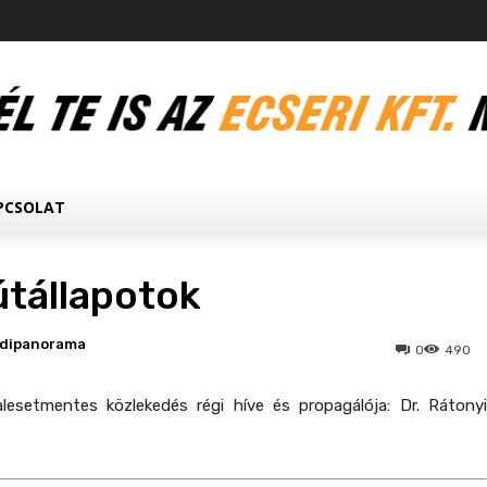
PCSOLAT
útállapotok
edipanorama
0
490
lesetmentes közlekedés régi híve és propagálója:
Dr. Rátony