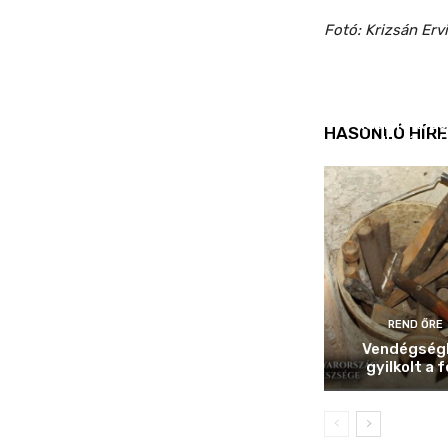
Fotó: Krizsán Erv
REND ŐRE
Idén is köz
HASONLÓ HÍRE
ellenőrizt
REND ŐRE
Vendégség
gyilkolt a f