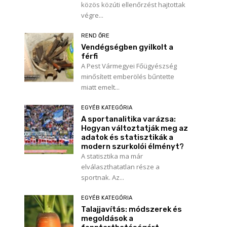
közös közúti ellenőrzést hajtottak
végre...
REND ŐRE
Vendégségben gyilkolt a
férfi
A Pest Vármegyei Főügyészség
minősített emberölés bűntette
miatt emelt...
EGYÉB KATEGÓRIA
A sportanalitika varázsa:
Hogyan változtatják meg az
adatok és statisztikák a
modern szurkolói élményt?
A statisztika ma már
elválaszthatatlan része a
sportnak. Az...
EGYÉB KATEGÓRIA
Talajjavítás: módszerek és
megoldások a