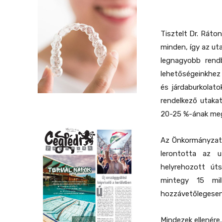
Tisztelt Dr. Ráto
minden, így az uta
legnagyobb rendb
lehetőségeinkhez 
és járdaburkolato
rendelkező utakat
20-25 %-ának megf
Az Önkormányzat j
lerontotta az u
helyrehozott út
mintegy 15 mil
hozzávetőlegesen 
Mindezek ellenére