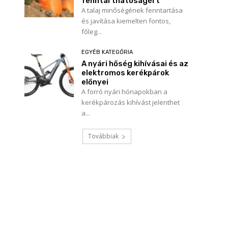
fenntarthatóságért
A talaj minőségének fenntartása
és javítása kiemelten fontos,
főleg...
EGYÉB KATEGÓRIA
A nyári hőség kihívásai és az
elektromos kerékpárok
előnyei
A forró nyári hónapokban a
kerékpározás kihívást jelenthet
a...
Továbbiak