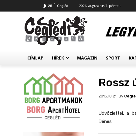
C
2026. augusztus 7. péntek
25
Cegléd
CÍMLAP
HÍREK
MAGAZIN
SPORT
KA
Rossz 
By
Cegl
2013.10.21.
Üdvözlettel,
a ba
Dénes