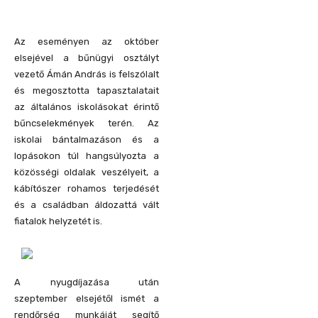
Az eseményen az október
elsejével a bűnügyi osztályt
vezető Ámán András is felszólalt
és megosztotta tapasztalatait
az általános iskolásokat érintő
bűncselekmények terén. Az
iskolai bántalmazáson és a
lopásokon túl hangsúlyozta a
közösségi oldalak veszélyeit, a
kábítószer rohamos terjedését
és a családban áldozattá vált
fiatalok helyzetét is.
A nyugdíjazása után
szeptember elsejétől ismét a
rendőrség munkáját segítő