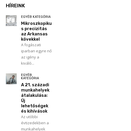
HÍREINK
EGYÉB KATEGÓRIA
Mikroszkopiku
s precizitás
az Arkansas
kövekkel
A fogászati
iparban egyre nő
az igény a
kiváló...
EGYÉB
KATEGÓRIA
A 21. századi
munkahelyek
átalakulása:
Új
lehetőségek
és kihívások
Az utóbbi
évtizedekben a
munkahelyek