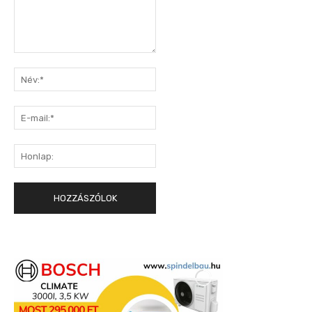
Hozzászólás:
Név:*
E-
mail:*
Honlap: