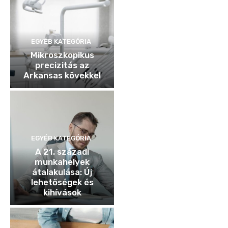
EGYÉB KATEGÓRIA
Mikroszkopikus
precizitás az
Arkansas kövekkel
EGYÉB KATEGÓRIA
A 21. századi
munkahelyek
átalakulása: Új
lehetőségek és
kihívások