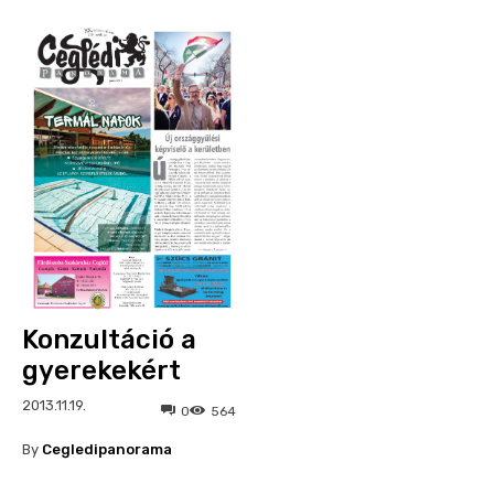
Konzultáció a
gyerekekért
2013.11.19.
0
564
By
Cegledipanorama