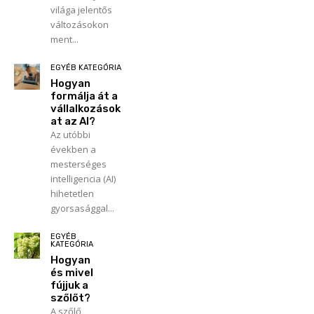
világa jelentős
változásokon
ment...
EGYÉB KATEGÓRIA
Hogyan
formálja át a
vállalkozások
at az AI?
Az utóbbi
években a
mesterséges
intelligencia (AI)
hihetetlen
gyorsasággal...
EGYÉB
KATEGÓRIA
Hogyan
és mivel
fújjuk a
szőlőt?
A szőlő