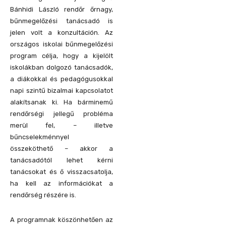
Bánhidi László rendőr őrnagy,
bűnmegelőzési tanácsadó is
jelen volt a konzultáción. Az
országos iskolai bűnmegelőzési
program célja, hogy a kijelölt
iskolákban dolgozó tanácsadók,
a diákokkal és pedagógusokkal
napi szintű bizalmai kapcsolatot
alakítsanak ki. Ha bárminemű
rendőrségi jellegű probléma
merül fel, – illetve
bűncselekménnyel
összeköthető – akkor a
tanácsadótól lehet kérni
tanácsokat és ő visszacsatolja,
ha kell az információkat a
rendőrség részére is.
A programnak köszönhetően az