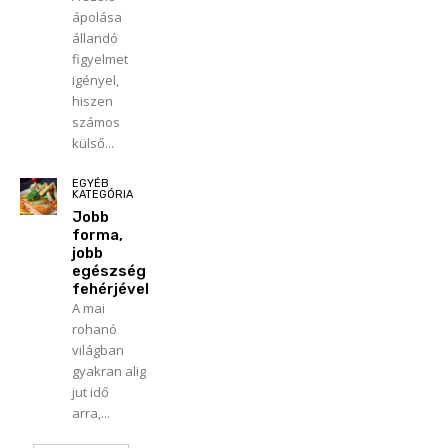
ápolása
állandó
figyelmet
igényel,
hiszen
számos
külső...
EGYÉB
KATEGÓRIA
Jobb
forma,
jobb
egészség
fehérjével
A mai
rohanó
világban
gyakran alig
jut idő
arra,...