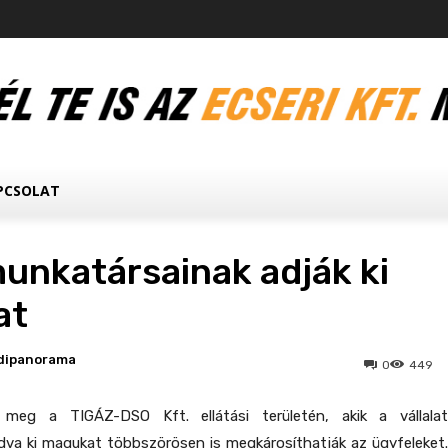
PCSOLAT
unkatársainak adják ki
at
dipanorama
0
449
k meg a TIGÁZ-DSO Kft. ellátási területén, akik a vállalat
dva ki magukat többszörösen is megkárosíthatják az ügyfeleket.