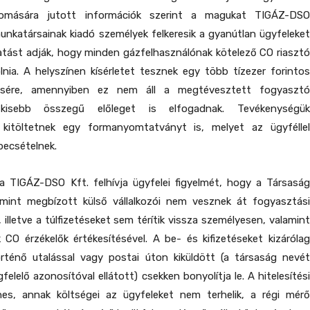
omására jutott információk szerint a magukat TIGÁZ-DSO
unkatársainak kiadó személyek felkeresik a gyanútlan ügyfeleket
atást adják, hogy minden gázfelhasználónak kötelező CO riasztó
lnia. A helyszínen kísérletet tesznek egy több tízezer forintos
ésére, amennyiben ez nem áll a megtévesztett fogyasztó
, kisebb összegű előleget is elfogadnak. Tevékenységük
 kitöltetnek egy formanyomtatványt is, melyet az ügyféllel
 pecsételnek.
a TIGÁZ-DSO Kft. felhívja ügyfelei figyelmét, hogy a Társaság
amint megbízott külső vállalkozói nem vesznek át fogyasztási
 illetve a túlfizetéseket sem térítik vissza személyesen, valamint
CO érzékelők értékesítésével. A be- és kifizetéseket kizárólag
örténő utalással vagy postai úton kiküldött (a társaság nevét
elelő azonosítóval ellátott) csekken bonyolítja le. A hitelesítési
es, annak költségei az ügyfeleket nem terhelik, a régi mérő