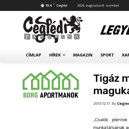
C
2026. augusztus 8. szombat
19.4
Cegléd
CÍMLAP
HÍREK
MAGAZIN
SPORT
KA
Tigáz m
maguk
By
Cegle
2013.12.17.
„Csalók jelente
munkatársainak a