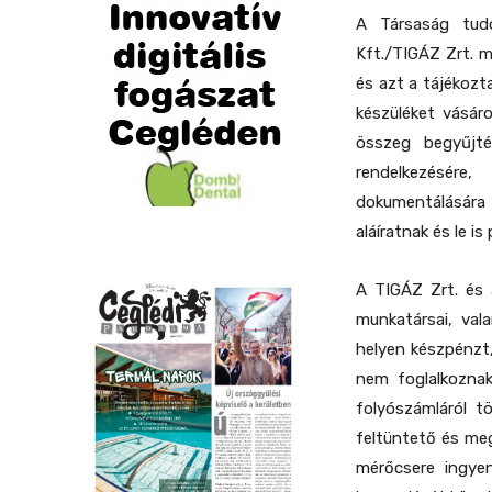
A Társaság tud
Kft./TIGÁZ Zrt. m
és azt a tájékozt
készüléket vásáro
összeg begyűjt
rendelkezésére
dokumentálására
aláíratnak és le is
A TIGÁZ Zrt. és 
munkatársai, val
helyen készpénzt,
nem foglalkoznak 
folyószámláról t
feltüntető és megf
mérőcsere ingyen