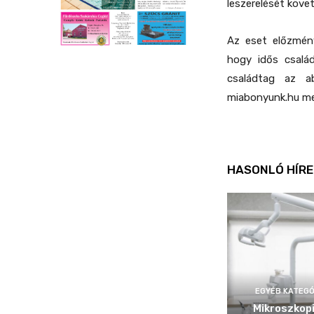
leszerelését követ
Az eset előzmény
hogy idős család
családtag az a
miabonyunk.hu meg
HASONLÓ HÍRE
EGYÉB KATEGÓ
Mikroszkop