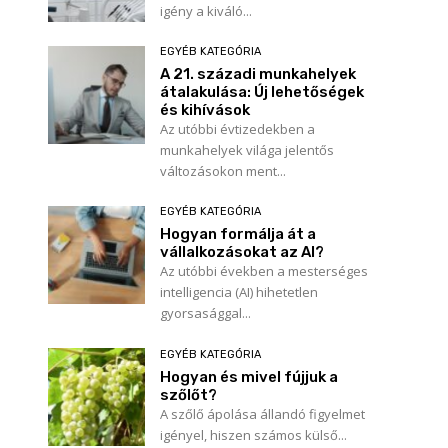
igény a kiváló...
EGYÉB KATEGÓRIA
A 21. századi munkahelyek
átalakulása: Új lehetőségek
és kihívások
Az utóbbi évtizedekben a
munkahelyek világa jelentős
változásokon ment...
EGYÉB KATEGÓRIA
Hogyan formálja át a
vállalkozásokat az AI?
Az utóbbi években a mesterséges
intelligencia (AI) hihetetlen
gyorsasággal...
EGYÉB KATEGÓRIA
Hogyan és mivel fújjuk a
szőlőt?
A szőlő ápolása állandó figyelmet
igényel, hiszen számos külső...