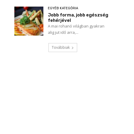
EGYÉB KATEGÓRIA
Jobb forma, jobb egészség
fehérjével
A mai rohanó világban gyakran
alig jut idő arra,...
Továbbiak
Név:*