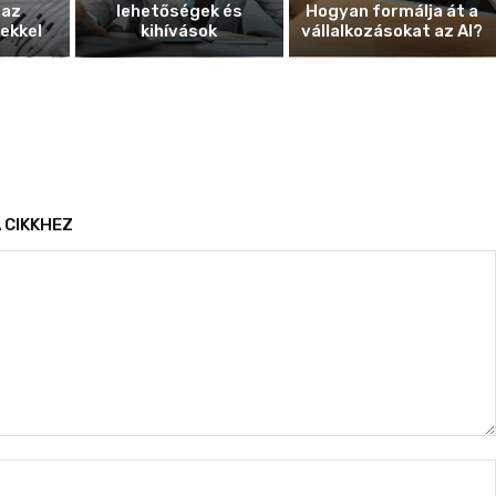
 az
lehetőségek és
Hogyan formálja át a
ekkel
kihívások
vállalkozásokat az AI?
 CIKKHEZ