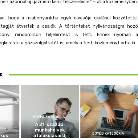
ően azonnal új gázmérő kerül felszerelésre.” – áll a közleményben.
e, hogy a miabonyunk.hu egyik olvasója okulásul közzétette,
tagját átverték a csalók. A történteket nyilvánosságra hozó
bonyi rendőrőrsön feljelentést is tett. Ennek nyomán a
kereste a gázszolgáltatót is, amely a fenti közleményt adta ki.
K
EGYÉB KATEGÓRIA
A 21. századi
RIA
munkahelyek
EGYÉB KATEGÓRIA
ikus
átalakulása: Új