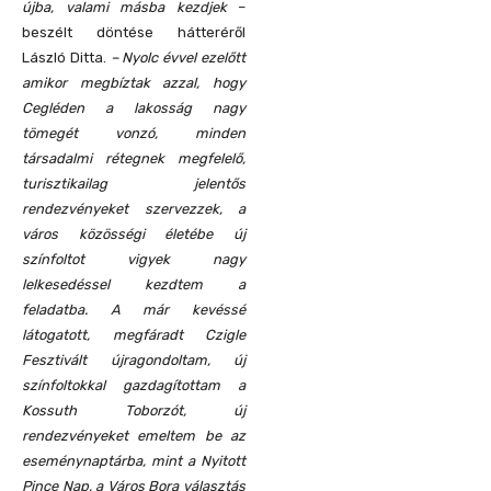
újba, valami másba kezdjek
–
beszélt döntése hátteréről
László Ditta.
– Nyolc évvel ezelőtt
amikor megbíztak azzal, hogy
Cegléden a lakosság nagy
tömegét vonzó, minden
társadalmi rétegnek megfelelő,
turisztikailag jelentős
rendezvényeket szervezzek, a
város közösségi életébe új
színfoltot vigyek nagy
lelkesedéssel kezdtem a
feladatba. A már kevéssé
látogatott, megfáradt Czigle
Fesztivált újragondoltam, új
színfoltokkal gazdagítottam a
Kossuth Toborzót, új
rendezvényeket emeltem be az
eseménynaptárba, mint a Nyitott
Pince Nap, a Város Bora választás