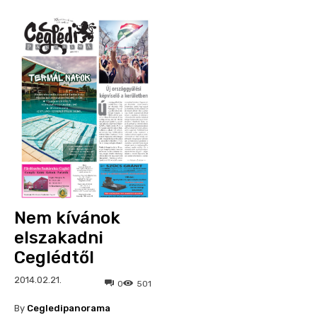
Nem kívánok
elszakadni
Ceglédtől
2014.02.21.
0
501
By
Cegledipanorama