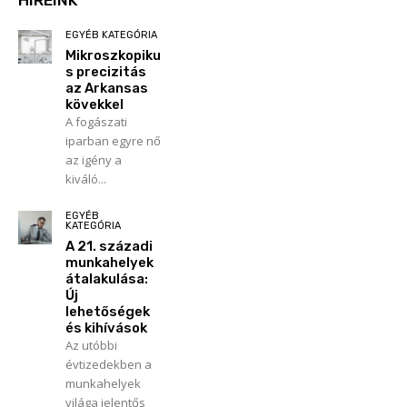
HÍREINK
EGYÉB KATEGÓRIA
Mikroszkopiku
s precizitás
az Arkansas
kövekkel
A fogászati
iparban egyre nő
az igény a
kiváló...
EGYÉB
KATEGÓRIA
A 21. századi
munkahelyek
átalakulása:
Új
lehetőségek
és kihívások
Az utóbbi
évtizedekben a
munkahelyek
világa jelentős