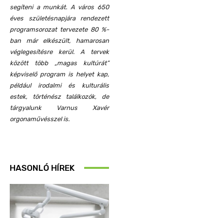
segíteni a munkát. A város 650
éves születésnapjára rendezett
programsorozat tervezete 80 %-
ban már elkészült, hamarosan
véglegesítésre kerül. A tervek
között több „magas kultúrát”
képviselő program is helyet kap,
például irodalmi és kulturális
estek, történész találkozók, de
tárgyalunk Varnus Xavér
orgonaművésszel is.
HASONLÓ HÍREK