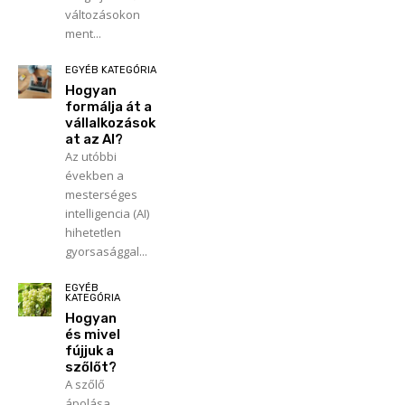
változásokon
ment...
EGYÉB KATEGÓRIA
Hogyan
formálja át a
vállalkozások
at az AI?
Az utóbbi
években a
mesterséges
intelligencia (AI)
hihetetlen
gyorsasággal...
EGYÉB
KATEGÓRIA
Hogyan
és mivel
fújjuk a
szőlőt?
A szőlő
ápolása