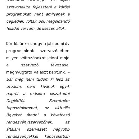
színvonalúra fejleszteni a kőrösi
programokat, mint amilyenek a
ceglédiek voltak. Sok megoldandó
feladat vár rám, de készen állok.
Kérdésünkre, hogy a jubileumi év
programjainak szervezésében
milyen változásokat jelent majd
a szervező távozása,
megnyugtató választ kaptunk:
–
Bár még nem tudom ki lesz az
utódom, nem kívánok egyik
napról a másikra elszakadni
Ceglédtől. Szeretném
tapasztalatomat, az aktuális
ügyeket átadni a következő
rendezvényszervezőnek, az
általam szervezett nagyobb
rendezvényekkel kapcsolatban