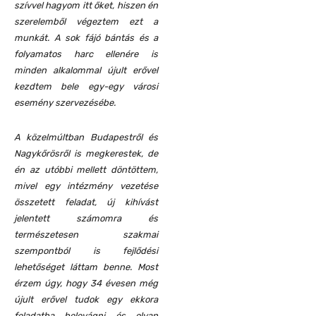
szívvel hagyom itt őket, hiszen én
szerelemből végeztem ezt a
munkát. A sok fájó bántás és a
folyamatos harc ellenére is
minden alkalommal újult erővel
kezdtem bele egy-egy városi
esemény szervezésébe.
A közelmúltban Budapestről és
Nagykőrösről is megkerestek, de
én az utóbbi mellett döntöttem,
mivel egy intézmény vezetése
összetett feladat, új kihívást
jelentett számomra és
természetesen szakmai
szempontból is fejlődési
lehetőséget láttam benne. Most
érzem úgy, hogy 34 évesen még
újult erővel tudok egy ekkora
feladatba belevágni és olyan