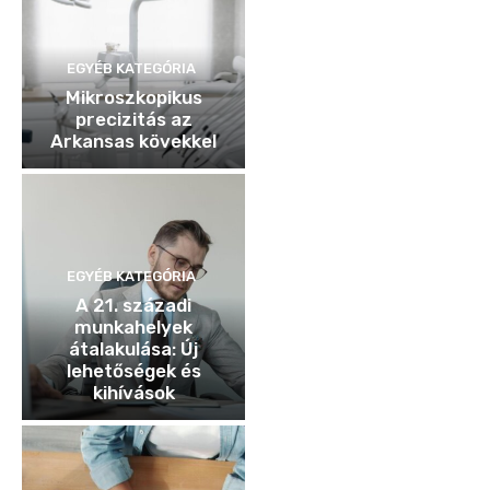
EGYÉB KATEGÓRIA
Mikroszkopikus
precizitás az
Arkansas kövekkel
EGYÉB KATEGÓRIA
A 21. századi
munkahelyek
átalakulása: Új
lehetőségek és
kihívások