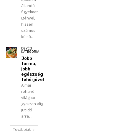
állandó
figyelmet
igényel,
hiszen
számos
külső...
EGYÉB
KATEGÓRIA
Jobb
forma,
jobb
egészség
fehérjével
A mai
rohanó
világban
gyakran alig
jut idő
arra,...
Továbbiak