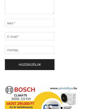
Hozzászólás:
Név:*
E-
mail:*
Honlap: