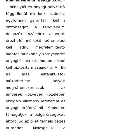
Romhányiné Dr. Balogh Edit: –
Lakhelytől és anyagi helyzettől
függetlenül mindenki számára
egyformán garantálni kell a
biztonságot. A rendvédelmi
dolgozók számára azonnali,
érezhető mértékű béremelést
kell adni, megfélemlítéstől
mentes munkahelyi környezetet,
anyagi és erkölcsi megbecsülést
kell biztosítani számukra. A TEK
és más elitalakulatok
működtetése helyett
megháromszorozzuk az
emberek közvetlen közelében
szolgáló állomány létszámát és
anyagi erőforrásait. Kiemelten
támogatjuk a polgárőrségeket,
eltöröljük az őket terhelő céges
autóadót. Kivizsgáljuk a