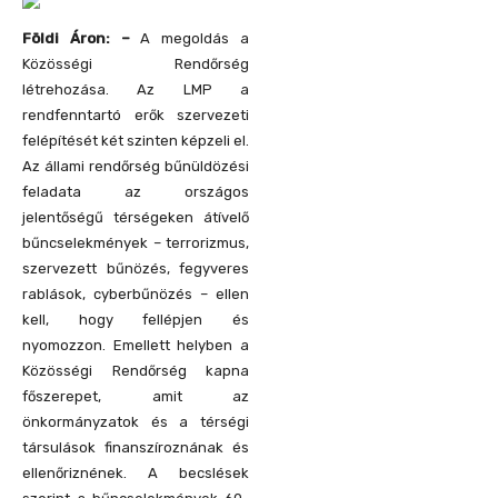
Földi Áron: –
A megoldás a
Közösségi Rendőrség
létrehozása. Az LMP a
rendfenntartó erők szervezeti
felépítését két szinten képzeli el.
Az állami rendőrség bűnüldözési
feladata az országos
jelentőségű térségeken átívelő
bűncselekmények – terrorizmus,
szervezett bűnözés, fegyveres
rablások, cyberbűnözés – ellen
kell, hogy fellépjen és
nyomozzon. Emellett helyben a
Közösségi Rendőrség kapna
főszerepet, amit az
önkormányzatok és a térségi
társulások finanszíroznának és
ellenőriznének. A becslések