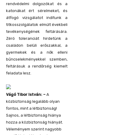
rendvédelmi dolgozókat és a
katonákat ért sérelmeket, és
átfogó vizsgálatot indítunk a
titkosszolgálatok elmúlt évekbeli
tevékenységének feltárására.
Zéró toleranciát hirdetünk a
családon belüli erőszakkal, a
gyermekek és a nők elleni
bűncselekményekkel szemben,
feltárásuk a rendőrség kiemelt
feladata lesz.
Vágó Tibor István: –
A
közbiztonság legalább olyan
fontos, mint a létbiztonság!
Sajnos, a létbiztonság hiánya
hozza a közbiztonság hiányát.
Véleményem szerint nagyobb