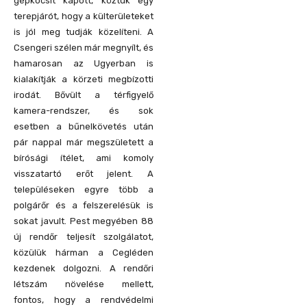
gépkocsit kapott, köztük egy
terepjárót, hogy a külterületeket
is jól meg tudják közelíteni. A
Csengeri szélen már megnyílt, és
hamarosan az Ugyerban is
kialakítják a körzeti megbízotti
irodát. Bővült a térfigyelő
kamera-rendszer, és
sok
esetben a bűnelkövetés után
pár nappal már megszületett a
bírósági ítélet, ami komoly
visszatartó erőt jelent. A
településeken egyre több a
polgárőr és a felszerelésük is
sokat javult. Pest megyében 88
új rendőr teljesít szolgálatot,
közülük hárman a Cegléden
kezdenek dolgozni. A rendőri
létszám növelése mellett,
fontos, hogy a rendvédelmi