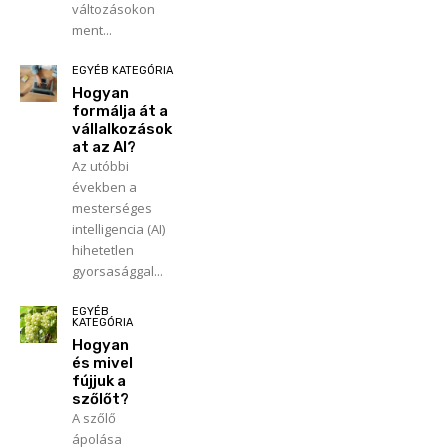
változásokon
ment...
EGYÉB KATEGÓRIA
Hogyan
formálja át a
vállalkozások
at az AI?
Az utóbbi
években a
mesterséges
intelligencia (AI)
hihetetlen
gyorsasággal...
EGYÉB
KATEGÓRIA
Hogyan
és mivel
fújjuk a
szőlőt?
A szőlő
ápolása