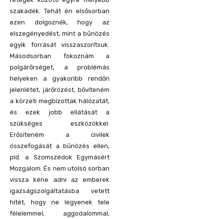
szakadék. Tehát én elsősorban
ezen dolgoznék, hogy az
elszegényedést, mint a bűnözés
egyik forrását visszaszorítsuk.
Másodsorban fokoznám a
polgárőrséget, a problémás
helyeken a gyakoribb rendőri
jelenlétet, járőrözést, bővíteném
a körzeti megbízottak hálózatát,
és ezek jobb ellátását a
szükséges eszközökkel.
Erősíteném a civilek
összefogását a bűnözés ellen,
pld. a Szomszédok Egymásért
Mozgalom. És nem utolsó sorban
vissza kéne adni az emberek
igazságszolgáltatásba vetett
hitét, hogy ne legyenek tele
félelemmel, aggodalommal,