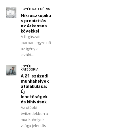
EGYÉB KATEGÓRIA
Mikroszkopiku
s precizitás
az Arkansas
kövekkel
A fogászati
iparban egyre nő
az igény a
kiváló...
EGYÉB
KATEGÓRIA
A 21. századi
munkahelyek
átalakulása:
Új
lehetőségek
és kihívások
Az utóbbi
évtizedekben a
munkahelyek
világa jelentős