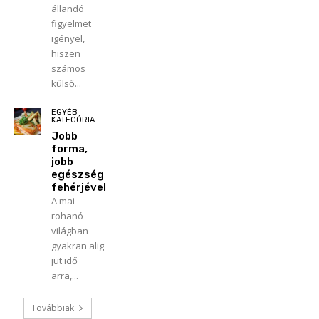
állandó
figyelmet
igényel,
hiszen
számos
külső...
EGYÉB
KATEGÓRIA
Jobb
forma,
jobb
egészség
fehérjével
A mai
rohanó
világban
gyakran alig
jut idő
arra,...
Továbbiak