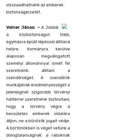
visszaadhatnánk az emberek
biztonságérzetét.
Volner János: –
A Jobbik
a közbiztonságot több,
egymásra épülő lépéssel állítaná
helyre. Kormányra kerülve
alaposan megválogatott
személyi állománnyal ismét fel
szeretnénk állítani a
csendőrséget. A csendőrök
munkájának eredményességét a
jelenleginél szigorúbb törvényi
háttérrel szeretnénk biztosítani,
hogy a törvény végre a
becsületes emberek oldalára
álljon, ne a bűnözők jogait védje.
A börtönökben is véget vetünk a
dologtalanságnak: a raboknak