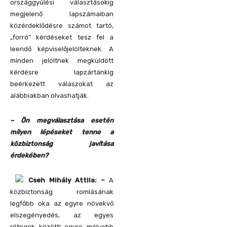
országgyűlési választásokig
megjelenő lapszámaiban
közérdeklődésre számot tartó,
„forró” kérdéseket tesz fel a
leendő képviselőjelölteknek. A
minden jelöltnek megküldött
kérdésre lapzártánkig
beérkezett válaszokat az
alábbiakban olvashatják.
– Ön megválasztása esetén
milyen lépéseket tenne a
közbiztonság javítása
érdekében?
Cseh Mihály Attila: –
A
közbiztonság romlásának
legfőbb oka az egyre növekvő
elszegényedés, az egyes
rétegek közötti egyre mélyebb