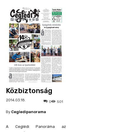
Közbiztonság
2014.03.18.
0
501
By
Cegledipanorama
A Ceglédi Panoráma az