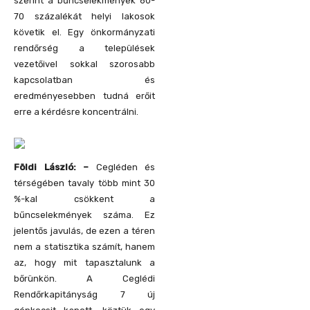
szerint a bűncselekmények 60-
70 százalékát helyi lakosok
követik el. Egy önkormányzati
rendőrség a települések
vezetőivel sokkal szorosabb
kapcsolatban és
eredményesebben tudná erőit
erre a kérdésre koncentrálni.
Földi László: –
Cegléden és
térségében tavaly több mint 30
%-kal csökkent a
bűncselekmények száma. Ez
jelentős javulás, de ezen a téren
nem a statisztika számít, hanem
az, hogy mit tapasztalunk
a
bőrünkön. A Ceglédi
Rendőrkapitányság 7 új