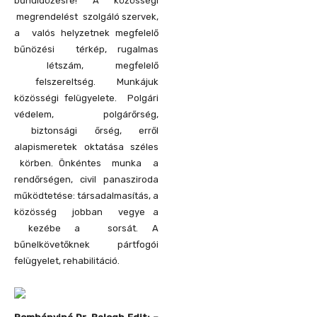
bűnüldözésre! A közösségi
megrendelést szolgáló szervek,
a valós helyzetnek megfelelő
bűnözési térkép, rugalmas
létszám, megfelelő
felszereltség. Munkájuk
közösségi felügyelete. Polgári
védelem, polgárőrség,
biztonsági őrség, erről
alapismeretek oktatása széles
körben. Önkéntes munka a
rendőrségen, civil panasziroda
működtetése: társadalmasítás, a
közösség jobban vegye a
kezébe a sorsát. A
bűnelkövetőknek pártfogói
felügyelet, rehabilitáció.