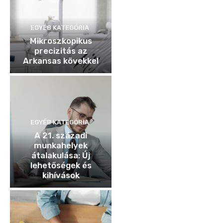
EGYÉB KATEGÓRIA
Mikroszkopikus
precizitás az
Arkansas kövekkel
EGYÉB KATEGÓRIA
A 21. századi
munkahelyek
átalakulása: Új
lehetőségek és
kihívások