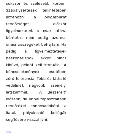
sokszor és szélesebb körben.
Szabálysértések tekintetében
létrehozni a polgárbarát
rendőrséget, először
figyelmeztetni, s csak utána
büntetni, nem pedig azonnal
óriási összegeket behajtani. Ha
pedig a figyelmeztetések
haszontalanok, akkor nincs
kibúvó, példát kell statuálni. A
bűncselekmények esetében
zéró tolerancia. Több és látható
védelmet, nagyobb személyi
létszámmal. A „leszerelt”
idősebb, de annál tapasztaltabb
rendőröket tanácsadóként a
fiatal, pályakezdő kollégák
segítésére visszahívni.