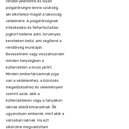
rendőri jelenlétre és olyan
polgárőrségre lenne szükség,
aki elkötelezi magát a lakosság
védelmére. A polgárőrségnek
intézkedési és feltartóztatási
jogkört kellene adni, törvényes
kereteken belül, ami segítené a
rendőrség munkáját.
Bevezetném vagy visszahoznám
minden helységben a
külterületen a lovas járőrt.
Minden embertársamnak joga
van a védelemhez, a bűnözés
megelőzéséhez és véleményem
szerint azok, akik a
külterületeken vagy a tanyákon
laknak ebből kimaradnak. Ők
ugyanolyan emberek, mint akik a
városban laknak. Ha ezt
sikerülne megvalósítani