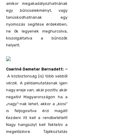
amikor megakadályozhatnának
egy bűncselekményt, vagy
tanúskodhatnának egy
nyomozás segítése érdekében,
ne ők legyenek meghurcolva,
kiszolgáltatva a bűnözők
helyett.
Cseriné Demeter Bernadett: –
A közbiztonság (is) több sebből
vérzik. A példamutatásnak igen
nagy ereje van, akár pozitív, akár
negatív! Magyarországon ha a
„nagy”-nak lehet, akkor a „kicsi”
is feljogosítva érzi magát!
Kezdeni itt kell a rendbetételt!
Nagy hangsúlyt kell fektetni a
megelőzésre. Tájékoztatás