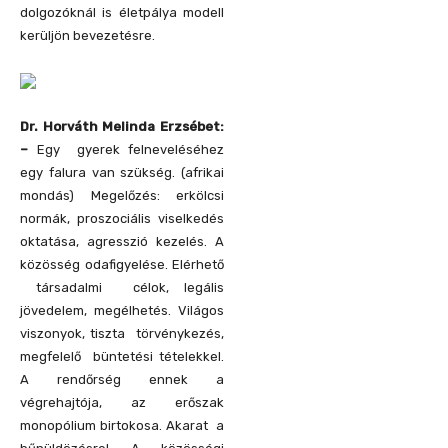
dolgozóknál is életpálya modell
kerüljön bevezetésre.
Dr. Horváth Melinda Erzsébet:
–
Egy gyerek felneveléséhez
egy falura van szükség. (afrikai
mondás) Megelőzés: erkölcsi
normák, proszociális viselkedés
oktatása, agresszió kezelés. A
közösség odafigyelése. Elérhető
társadalmi célok, legális
jövedelem, megélhetés. Világos
viszonyok, tiszta törvénykezés,
megfelelő büntetési tételekkel.
A rendőrség ennek a
végrehajtója, az erőszak
monopólium birtokosa. Akarat a