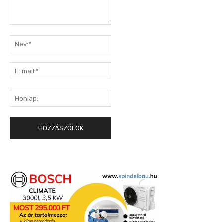
Hozzászólás:
Név:*
E-
mail:*
Honlap: