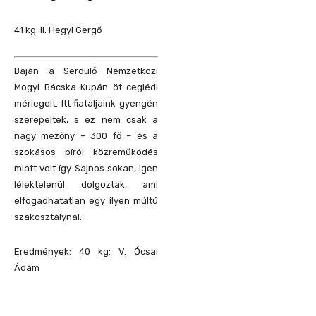
41 kg: II. Hegyi Gergő
Baján a Serdülő Nemzetközi
Mogyi Bácska Kupán öt ceglédi
mérlegelt. Itt fiataljaink gyengén
szerepeltek, s ez nem csak a
nagy mezőny – 300 fő – és a
szokásos bírói közreműködés
miatt volt így. Sajnos sokan, igen
lélektelenül dolgoztak, ami
elfogadhatatlan egy ilyen múltú
szakosztálynál.
Eredmények:
40 kg: V. Ócsai
Ádám