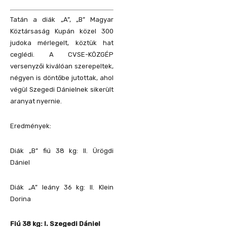
Tatán a diák „A”, „B” Magyar
Köztársaság Kupán közel 300
judoka mérlegelt, köztük hat
ceglédi. A CVSE-KÖZGÉP
versenyzői kiválóan szerepeltek,
négyen is döntőbe jutottak, ahol
végül Szegedi Dánielnek sikerült
aranyat nyernie.
Eredmények:
Diák „B” fiú 38 kg: II. Ürögdi
Dániel
Diák „A” leány 36 kg: II. Klein
Dorina
Fiú 38 kg: I. Szegedi Dániel