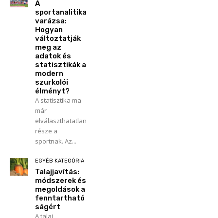
A
sportanalitika
varázsa:
Hogyan
változtatják
meg az
adatok és
statisztikák a
modern
szurkolói
élményt?
A statisztika ma
már
elválaszthatatlan
része a
sportnak. Az...
EGYÉB KATEGÓRIA
Talajjavítás:
módszerek és
megoldások a
fenntartható
ságért
A talaj