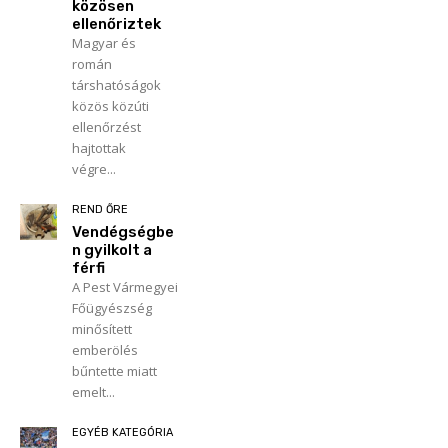
közösen
ellenőriztek
Magyar és
román
társhatóságok
közös közúti
ellenőrzést
hajtottak
végre...
REND ŐRE
Vendégségbe
n gyilkolt a
férfi
A Pest Vármegyei
Főügyészség
minősített
emberölés
bűntette miatt
emelt...
EGYÉB KATEGÓRIA