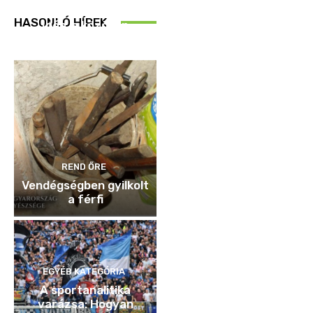
REND ŐRE
HASONLÓ HÍREK
Idén is közösen
ellenőriztek
REND ŐRE
Vendégségben gyilkolt
a férfi
EGYÉB KATEGÓRIA
A sportanalitika
varázsa: Hogyan