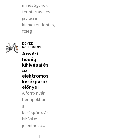
minőségének
fenntartása és
javítása
kiemelten fontos,
főleg...
EGYÉB
KATEGÓRIA
A nyári
hőség
kihívásai és
az
elektromos
kerékpárok
előnyei
A forró nyári
hónapokban
a
kerékpározás
kihívást
jelenthet a...