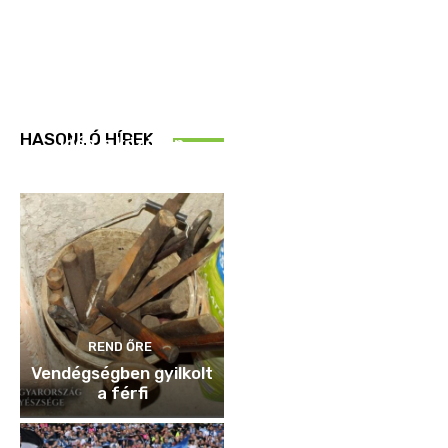
REND ŐRE
HASONLÓ HÍREK
Idén is közösen
ellenőriztek
REND ŐRE
Vendégségben gyilkolt
a férfi