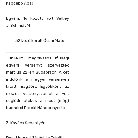
Kabdebó Aba)
Egyéni: 16 között volt Velkey
J.,Schmidt M.
32 közé került Ócsai Máté
Jubileumi meghívásos ifjúsági
egyéni versenyt szerveztek
március 22-én Budaörsön.
A két
indulónk a megyei versenyen
kitett magáért. Egyébként az
összes versenyszámot a volt
ceglédi játékos a most (még)
budaörsi Ecseki Nándor nyerte.
3. Kovács Sebestyén
Pest Megyei Ifjúsági és Felnőtt