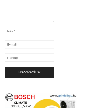
Hozzászólás:
Név:*
E-
mail:*
Honlap: