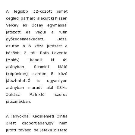
A legjobb 32-között ismét
ceglédi párharc alakult ki hiszen
Velkey és Ócsay egymással
játszott és végül a rutin
győzedelmeskedett.
Józsi
ezután a 8 közé jutásért a
későbbi 2. tól- Both Levente
(Malév) -kapott ki 4:1
arányban.
Schmidt Máté
(képünkön) szintén 8 közé
játszhatott.Ő is ugyanilyen
arányban maradt alul KSI-is
Juhász Patriktól szoros
játszmákban.
A lányoknál Kecskeméti Cintia
3.lett csoportjában,így nem
jutott tovább de játéka bíztató