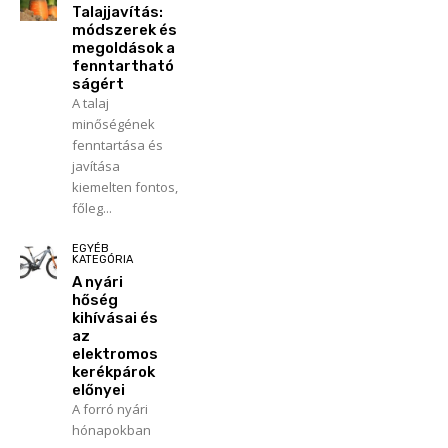
Talajjavítás:
módszerek és
megoldások a
fenntartható
ságért
A talaj
minőségének
fenntartása és
javítása
kiemelten fontos,
főleg...
EGYÉB
KATEGÓRIA
A nyári
hőség
kihívásai és
az
elektromos
kerékpárok
előnyei
A forró nyári
hónapokban