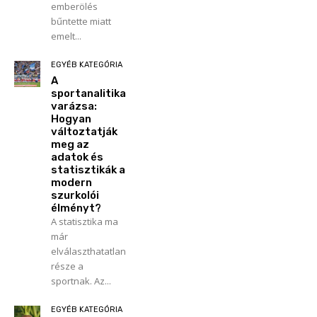
emberölés
bűntette miatt
emelt...
EGYÉB KATEGÓRIA
A
sportanalitika
varázsa:
Hogyan
változtatják
meg az
adatok és
statisztikák a
modern
szurkolói
élményt?
A statisztika ma
már
elválaszthatatlan
része a
sportnak. Az...
EGYÉB KATEGÓRIA