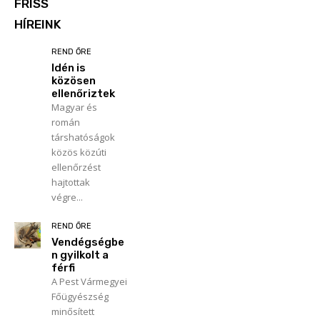
FRISS
HÍREINK
REND ŐRE
Idén is
közösen
ellenőriztek
Magyar és
román
társhatóságok
közös közúti
ellenőrzést
hajtottak
végre...
REND ŐRE
Vendégségbe
n gyilkolt a
férfi
A Pest Vármegyei
Főügyészség
minősített