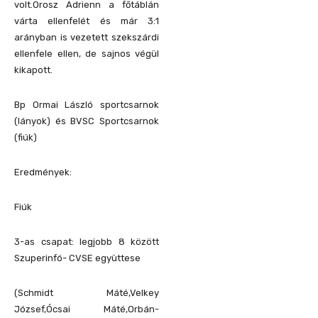
volt.Orosz Adrienn a főtáblán
várta ellenfelét és már 3:1
arányban is vezetett szekszárdi
ellenfele ellen, de sajnos végül
kikapott.
Bp Ormai László sportcsarnok
(lányok) és BVSC Sportcsarnok
(fiúk)
Eredmények:
Fiúk
3-as csapat: legjobb 8 között
Szuperinfó- CVSE együttese
(Schmidt Máté,Velkey
József,Ócsai Máté,Orbán-