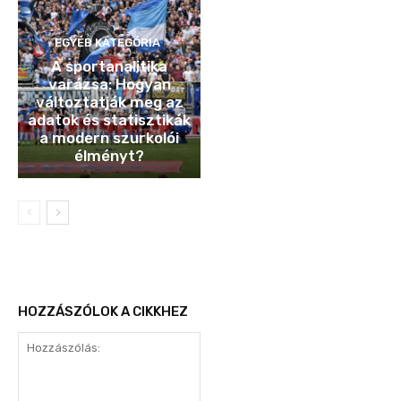
EGYÉB KATEGÓRIA
A sportanalitika
varázsa: Hogyan
változtatják meg az
adatok és statisztikák
a modern szurkolói
élményt?
HOZZÁSZÓLOK A CIKKHEZ