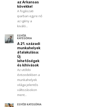
az Arkansas
kövekkel
A fogászati
iparban egyre nő
az igény a
kiváló...
EGYÉB
KATEGÓRIA
A 21. századi
munkahelyek
átalakulása:
Új
lehetőségek
és kihívások
Az utóbbi
évtizedekben a
munkahelyek
világa jelentős
változásokon
ment...
EGYÉB KATEGÓRIA