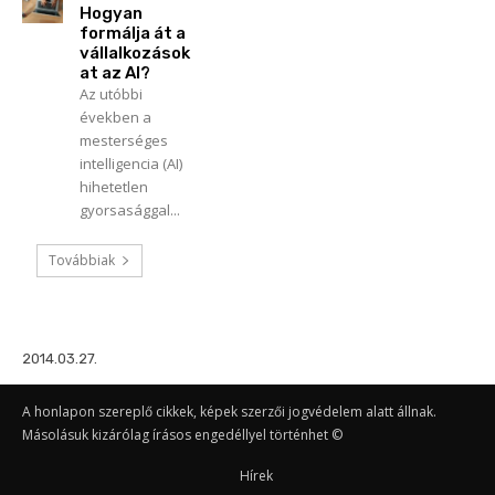
Hogyan
formálja át a
vállalkozások
at az AI?
Az utóbbi
években a
mesterséges
intelligencia (AI)
hihetetlen
gyorsasággal...
Továbbiak
2014.03.27.
A honlapon szereplő cikkek, képek szerzői jogvédelem alatt állnak.
Másolásuk kizárólag írásos engedéllyel történhet ©
Hírek