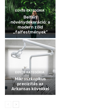
EGYÉB KATEGÓRIA
Beltéri
növénydekoráció: a
modern zöld
„falfestmények”
EGYÉB KATEGÓRIA
Mikroszkopikus
precizitás az
Arkansas kövekkel