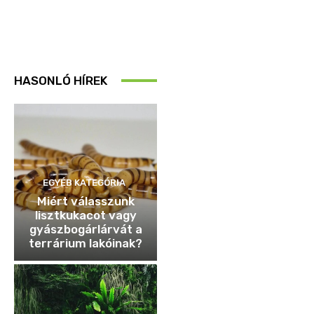
HASONLÓ HÍREK
EGYÉB KATEGÓRIA
Miért válasszunk
lisztkukacot vagy
gyászbogárlárvát a
terrárium lakóinak?