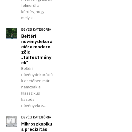
felmerül a
kérdés, hogy
melyik...
EGYÉB KATEGÓRIA
Beltéri
növénydekorá
ció: a modern
zöld
„falfestmény
ek”
Beltéri
növénydekoráció
k esetében már
nemcsak a
klasszikus
kaspós
növényekre...
EGYÉB KATEGÓRIA
Mikroszkopiku
s precizitás