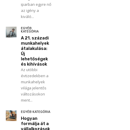
iparban egyre nő
az igény a
kiváló...
EGYÉB
KATEGÓRIA
A 21. századi
munkahelyek
átalakulása:
Új
lehetőségek
és kihívások
Az utóbbi
évtizedekben a
munkahelyek
világa jelentős
változásokon
ment...
EGYÉB KATEGÓRIA
Hogyan
formálja át a
vállalkozások