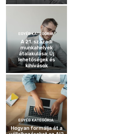
EGYÉB KATEGÓRIA
A 21. századi
munkahelyek
átalakulása: Új
lehetőségek és
kihívások
EGYÉB KATEGÓRIA
Hogyan formálja át a