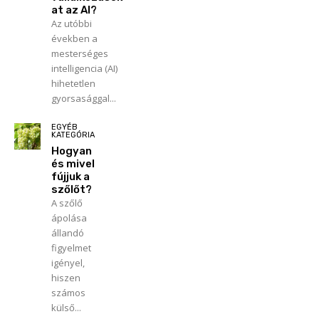
at az AI?
Az utóbbi
években a
mesterséges
intelligencia (AI)
hihetetlen
gyorsasággal...
EGYÉB
KATEGÓRIA
Hogyan
és mivel
fújjuk a
szőlőt?
A szőlő
ápolása
állandó
figyelmet
igényel,
hiszen
számos
külső...