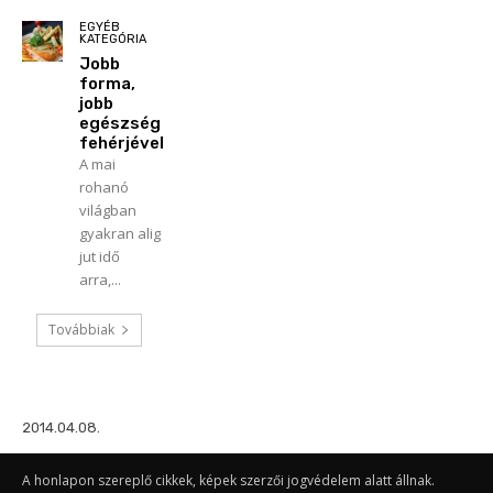
EGYÉB
KATEGÓRIA
Jobb
forma,
jobb
egészség
fehérjével
A mai
rohanó
világban
gyakran alig
jut idő
arra,...
Továbbiak
2014.04.08.
A honlapon szereplő cikkek, képek szerzői jogvédelem alatt állnak.