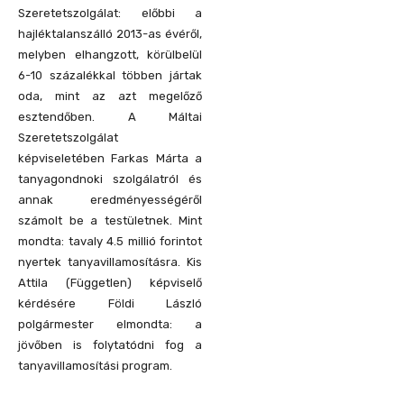
Szeretetszolgálat: előbbi a
hajléktalanszálló 2013-as évéről,
melyben elhangzott, körülbelül
6-10 százalékkal többen jártak
oda, mint az azt megelőző
esztendőben. A Máltai
Szeretetszolgálat
képviseletében Farkas Márta a
tanyagondnoki szolgálatról és
annak eredményességéről
számolt be a testületnek. Mint
mondta: tavaly 4.5 millió forintot
nyertek tanyavillamosításra. Kis
Attila (Független) képviselő
kérdésére Földi László
polgármester elmondta: a
jövőben is folytatódni fog a
tanyavillamosítási program.