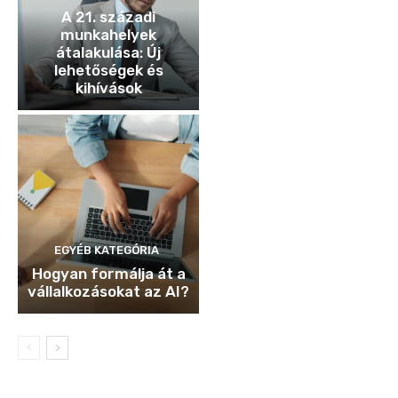
A 21. századi
munkahelyek
átalakulása: Új
lehetőségek és
kihívások
EGYÉB KATEGÓRIA
Hogyan formálja át a
vállalkozásokat az AI?