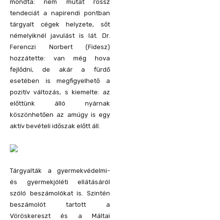
mondta: nem mutat rossz
tendeciát a napirendi pontban
tárgyalt cégek helyzete, sőt
némelyiknél javulást is lát. Dr.
Ferenczi Norbert (Fidesz)
hozzátette: van még hova
fejlődni, de akár a fürdő
esetében is megfigyelhető a
pozitív változás, s kiemelte: az
előttünk álló nyárnak
köszönhetően az amúgy is egy
aktív bevételi időszak előtt áll.
Tárgyalták a gyermekvédelmi-
és gyermekjóléti ellátásáról
szóló beszámolókat is. Szintén
beszámolót tartott a
Vöröskereszt és a Máltai