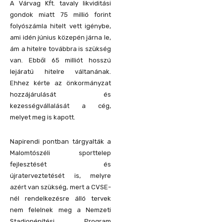
A Várvag Kft. tavaly likviditási
gondok miatt 75 millió forint
folyószámla hitelt vett igénybe,
ami idén június közepén járna le,
ám a hitelre továbbra is szükség
van. Ebből 65 milliót hosszú
lejáratú hitelre váltanának.
Ehhez kérte az önkormányzat
hozzájárulását és
kezességvállalását a cég,
melyet meg is kapott.
Napirendi pontban tárgyalták a
Malomtószéli sporttelep
fejlesztését és
újraterveztetését is, melyre
azért van szükség, mert a CVSE-
nél rendelkezésre álló tervek
nem felelnek meg a Nemzeti
Stadionépítési Program