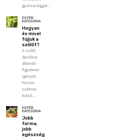
gyorsasággal...
EGYÉB
KATEGÓRIA
Hogyan
és mivel
fújjuk a
szőlőt?
A szőlő
ápolása
állandó
figyelmet
igényel,
hiszen
számos
külső...
EGYÉB
KATEGÓRIA
Jobb
forma,
jobb
egészség