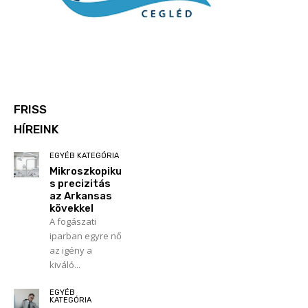
FRISS
HÍREINK
EGYÉB KATEGÓRIA
Mikroszkopiku
s precizitás
az Arkansas
kövekkel
A fogászati
iparban egyre nő
az igény a
kiváló...
EGYÉB
KATEGÓRIA