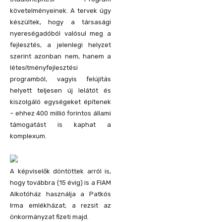
követelményeinek. A tervek úgy
készültek, hogy a társasági
nyereségadóból valósul meg a
fejlesztés, a jelenlegi helyzet
szerint azonban nem, hanem a
létesítményfejlesztési
programból, vagyis felújítás
helyett teljesen új lelátót és
kiszolgáló egységeket építenek
– ehhez 400 millió forintos állami
támogatást is kaphat a
komplexum.
A képviselők döntöttek arról is,
hogy továbbra (15 évig) is a FIAM
Alkotóház használja a Patkós
Irma emlékházat; a rezsit az
önkormányzat fizeti majd.