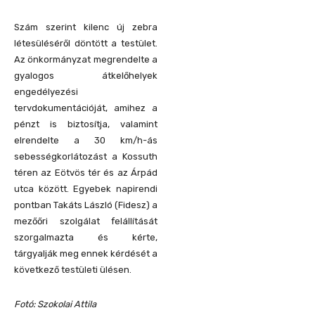
Szám szerint kilenc új zebra
létesüléséről döntött a testület.
Az önkormányzat megrendelte a
gyalogos átkelőhelyek
engedélyezési
tervdokumentációját, amihez a
pénzt is biztosítja, valamint
elrendelte a 30 km/h-ás
sebességkorlátozást a Kossuth
téren az Eötvös tér és az Árpád
utca között. Egyebek napirendi
pontban Takáts László (Fidesz) a
mezőőri szolgálat felállítását
szorgalmazta és kérte,
tárgyalják meg ennek kérdését a
következő testületi ülésen.
Fotó: Szokolai Attila