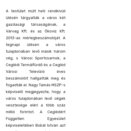
A testület múlt heti rendkívüli
ülésén tárgyalták a város két
gazdasági társaságának, a
Várvag Kft. és az Ökovíz Kft.
2013-as mérlegbeszámolóját. A
tegnapi ülésen a város
tulajdonában levő másik három
cég, s Városi Sportcsarnok, a
Ceglédi Termálfürdő és a Cegléd
Városi Televízió éves
beszámolóit hallgatták meg és
fogadták el. Nagy Tamás MSZP-s
képviselő megjegyezte, hogy a
város tulajdonában levő cégek
vesztesége eléri a több száz
millió forintot. A Ceglédért
Független Egyesület
képviseletében Bobál István azt