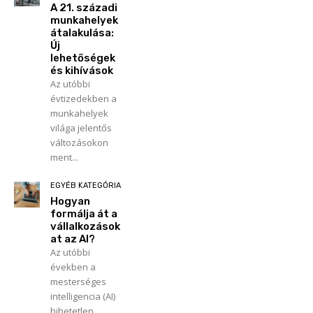
A 21. századi
munkahelyek
átalakulása:
Új
lehetőségek
és kihívások
Az utóbbi
évtizedekben a
munkahelyek
világa jelentős
változásokon
ment...
EGYÉB KATEGÓRIA
Hogyan
formálja át a
vállalkozások
at az AI?
Az utóbbi
években a
mesterséges
intelligencia (AI)
hihetetlen