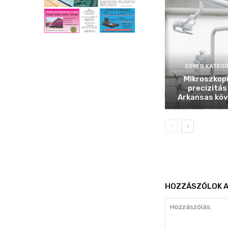
EGYÉB KATEGÓ
Mikroszkop
precizitás
Arkansas köv
HOZZÁSZÓLOK A