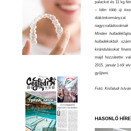
palackot és 11 kg fé
– Idén több új kez
diákönkormányza
nagycsaládosoknak 
Minden hulladékfajt
hulladékokból szár
kirándulásokat finan
majd hozzátette: val
2015. január 1-től el
gyűjteni.
Fotó: Kisfaludi István
HASONLÓ HÍRE