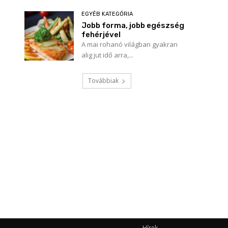
EGYÉB KATEGÓRIA
Jobb forma, jobb egészség
fehérjével
A mai rohanó világban gyakran
alig jut idő arra,...
Név:*
Továbbiak
E-
mail:*
Honlap:
Hírek