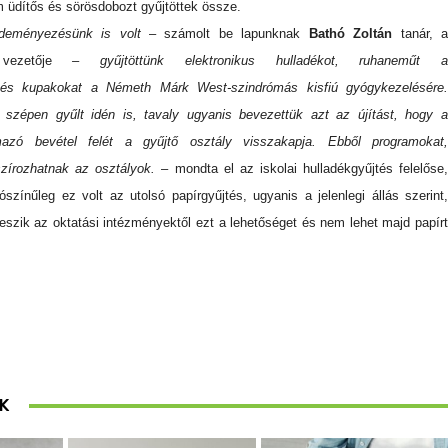
m üdítős és sörösdobozt gyűjtöttek össze.
deményezésünk is volt
– számolt be lapunknak
Bathó Zoltán
tanár, 
t vezetője
– gyűjtöttünk elektronikus hulladékot, ruhaneműt 
és kupakokat a Németh Márk West-szindrómás kisfiú gyógykezelésére.
a szépen gyűlt idén is, tavaly ugyanis bevezettük azt az újítást, hogy a
mazó bevétel felét a gyűjtő osztály visszakapja. Ebből programokat,
szírozhatnak az osztályok.
– mondta el az iskolai hulladékgyűjtés felelőse
ószínűleg ez volt az utolsó papírgyűjtés, ugyanis a jelenlegi állás szerint,
veszik az oktatási intézményektől ezt a lehetőséget és nem lehet majd papírt
K