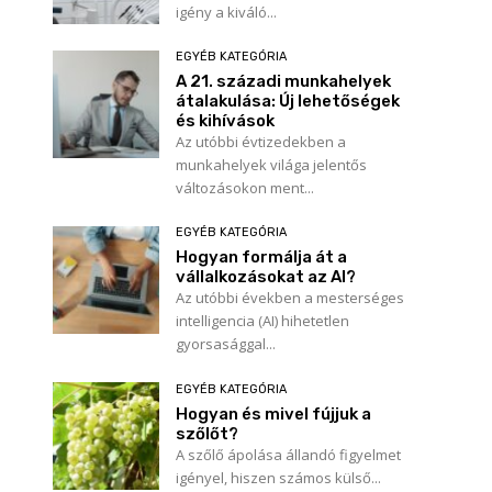
igény a kiváló...
EGYÉB KATEGÓRIA
A 21. századi munkahelyek
átalakulása: Új lehetőségek
és kihívások
Az utóbbi évtizedekben a
munkahelyek világa jelentős
változásokon ment...
EGYÉB KATEGÓRIA
Hogyan formálja át a
vállalkozásokat az AI?
Az utóbbi években a mesterséges
intelligencia (AI) hihetetlen
gyorsasággal...
EGYÉB KATEGÓRIA
Hogyan és mivel fújjuk a
szőlőt?
A szőlő ápolása állandó figyelmet
igényel, hiszen számos külső...