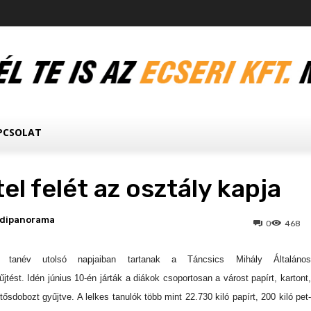
PCSOLAT
el felét az osztály kapja
edipanorama
0
468
tanév utolsó napjaiban tartanak a Táncsics Mihály Általános
jtést. Idén június 10-én járták a diákok csoportosan a várost papírt, kartont,
ítősdobozt gyűjtve.
A lelkes tanulók több mint 22.730 kiló papírt, 200 kiló pet