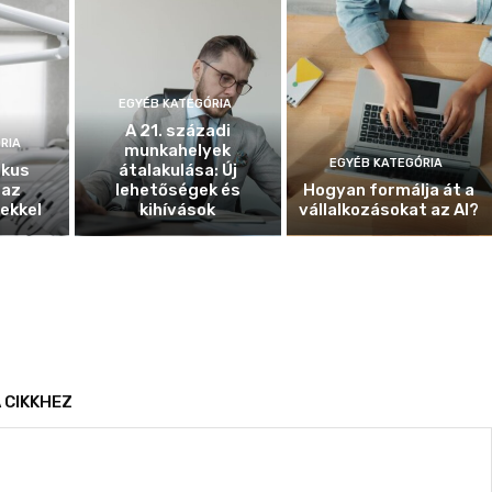
EGYÉB KATEGÓRIA
A 21. századi
RIA
munkahelyek
EGYÉB KATEGÓRIA
ikus
átalakulása: Új
 az
lehetőségek és
Hogyan formálja át a
ekkel
kihívások
vállalkozásokat az AI?
 CIKKHEZ