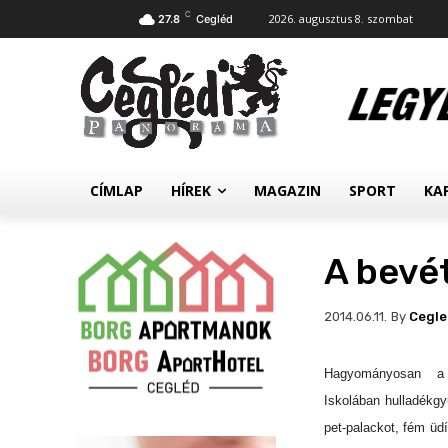
C
2026. augusztus 8. szombat
27.8
Cegléd
CÍMLAP
HÍREK
MAGAZIN
SPORT
KA
A bevét
By
Cegl
2014.06.11.
Hagyományosan a 
Iskolában hulladékgyű
pet-palackot, fém üd