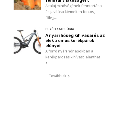
fenntarthatóságért
A talaj minőségének fenntartása
és javítása kiemelten fontos,
főleg...
EGYÉB KATEGÓRIA
A nyári hőség kihívásai és az
elektromos kerékpárok
előnyei
A forró nyári hónapokban a
kerékpározás kihívást jelenthet
Név:*
a...
E-
Továbbiak
mail:*
Honlap: