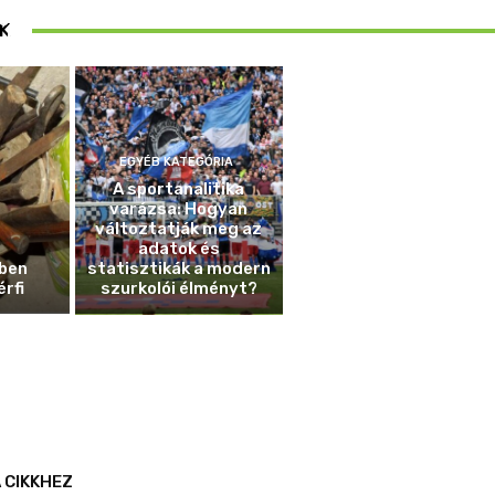
ösen
K
ek
EGYÉB KATEGÓRIA
A sportanalitika
varázsa: Hogyan
változtatják meg az
adatok és
ben
statisztikák a modern
érfi
szurkolói élményt?
 CIKKHEZ