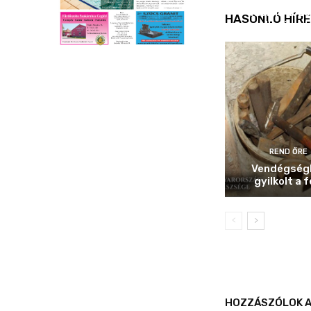
Idén is köz
HASONLÓ HÍRE
ellenőrizt
REND ŐRE
Vendégség
gyilkolt a f
HOZZÁSZÓLOK A