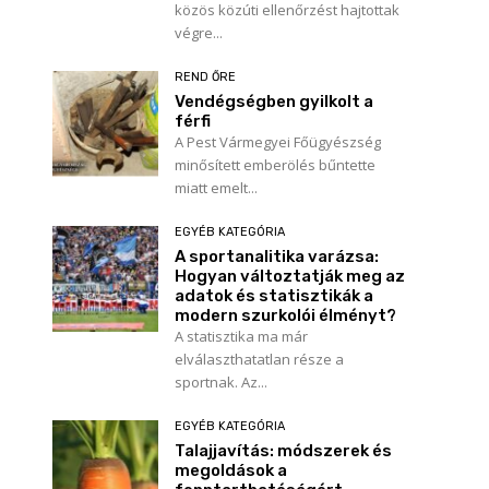
közös közúti ellenőrzést hajtottak
végre...
REND ŐRE
Vendégségben gyilkolt a
férfi
A Pest Vármegyei Főügyészség
minősített emberölés bűntette
miatt emelt...
EGYÉB KATEGÓRIA
A sportanalitika varázsa:
Hogyan változtatják meg az
adatok és statisztikák a
modern szurkolói élményt?
A statisztika ma már
elválaszthatatlan része a
sportnak. Az...
EGYÉB KATEGÓRIA
Talajjavítás: módszerek és
megoldások a