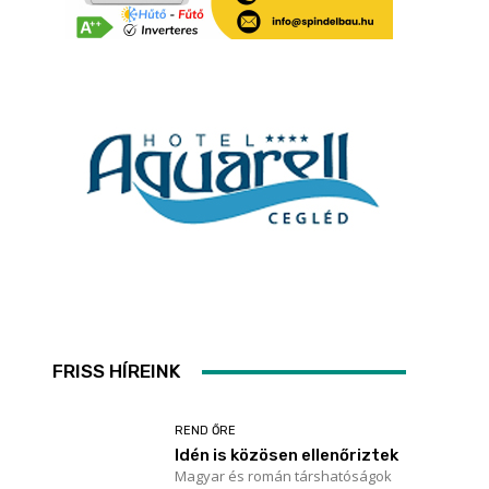
t
s
FRISS HÍREINK
REND ŐRE
Idén is közösen ellenőriztek
Magyar és román társhatóságok