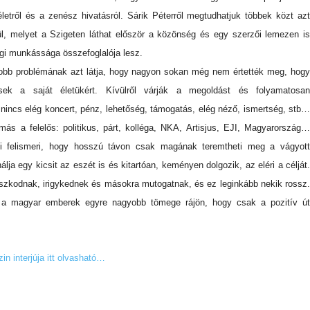
letről és a zenész hivatásról.
Sárik Péterről megtudhatjuk többek közt az
ül,
melyet a Szigeten láthat először a közönség és e
gy szerzői lemezen i
igi munkássága összefoglalója lesz.
bb problémának azt látja, hogy nagyon sokan még nem értették meg, hogy
sek a saját életükért. Kívülről várják a megoldást és folyamatosan
incs elég koncert, pénz, lehetőség, támogatás, elég néző, ismertség, stb…
ás a felelős: politikus, párt, kolléga, NKA, Artisjus, EJI, Magyarország…
i felismeri, hogy hosszú távon csak magának teremtheti meg a vágyott
ja egy kicsit az eszét is és kitartóan, keményen dolgozik, az eléri a célját.
szkodnak, irigykednek és másokra mutogatnak, és ez leginkább nekik rossz.
a magyar emberek egyre nagyobb tömege rájön, hogy csak a pozitív út
n interjúja itt olvasható…