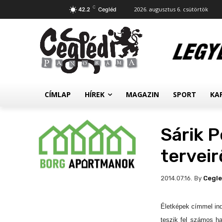
C
2026. augusztus 6. csütörtök
42.2
Cegléd
CÍMLAP
HÍREK
MAGAZIN
SPORT
KA
Sárik P
terveir
By
Cegl
2014.07.16.
Életképek címmel ind
teszik fel számos ha