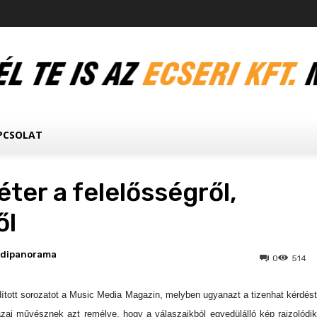
PCSOLAT
éter a felelősségről,
ől
edipanorama
0
514
ított sorozatot a Music Media Magazin, melyben ugyanazt a tizenhat kérdést
zai művésznek azt remélve, hogy a válaszaikból egyedülálló kép rajzolódik