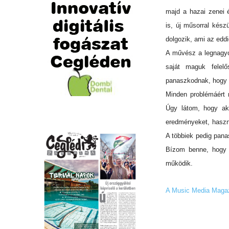
majd a hazai zenei é
is, új műsorral kész
dolgozik, ami az edd
A művész a legnagyo
saját maguk felelő
panaszkodnak, hogy n
Minden problémáért m
Úgy látom, hogy ak
eredményeket, használ
A többiek pedig pana
Bízom benne, hogy 
működik.
A Music Media Magazi
REND ŐRE