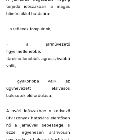
terjedő időszakban a magas
hőmérséklet hatására:
– a reflexek tompulnak,
– a járművezető
figyelmetlenebbé,
türelmetlenebbé, agresszívabbá
válik,
– gyakoribbá válik az
úgynevezett elalvásos
balesetek előfordulása.
A nyári időszakban a kedvező
útviszonyok hatására jelentősen
nő a járművek sebessége, s
ezzel egyenesen arányosan
emelkedik a baleseti kockázat,