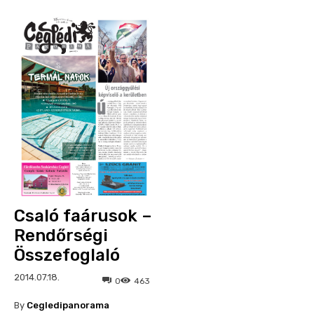
Csaló faárusok –
Rendőrségi
Összefoglaló
2014.07.18.
0
463
By
Cegledipanorama