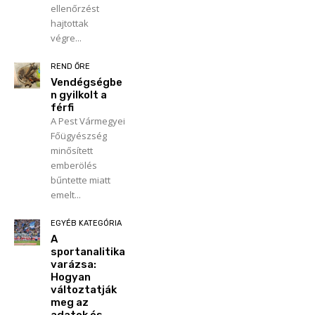
ellenőrzést
hajtottak
végre...
REND ŐRE
Vendégségbe
n gyilkolt a
férfi
A Pest Vármegyei
Főügyészség
minősített
emberölés
bűntette miatt
emelt...
EGYÉB KATEGÓRIA
A
sportanalitika
varázsa:
Hogyan
változtatják
meg az