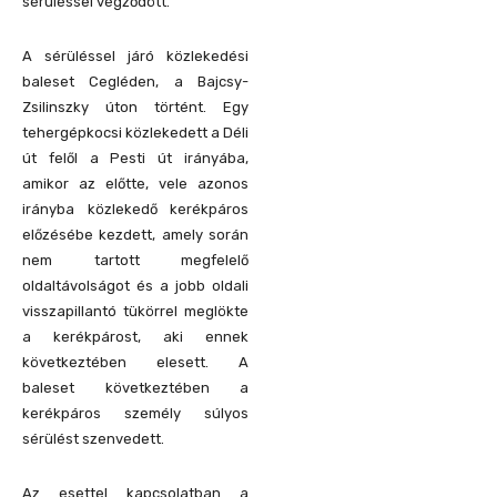
sérüléssel végződött.
A sérüléssel járó közlekedési
baleset Cegléden, a Bajcsy-
Zsilinszky úton történt. Egy
tehergépkocsi közlekedett a Déli
út felől a Pesti út irányába,
amikor az előtte, vele azonos
irányba közlekedő kerékpáros
előzésébe kezdett, amely során
nem tartott megfelelő
oldaltávolságot és a jobb oldali
visszapillantó tükörrel meglökte
a kerékpárost, aki ennek
következtében elesett. A
baleset következtében a
kerékpáros személy súlyos
sérülést szenvedett.
Az esettel kapcsolatban a