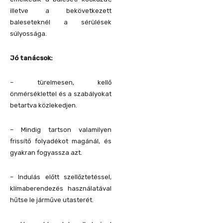
illetve a bekövetkezett
baleseteknél a sérülések
súlyossága.
Jó tanácsok:
– türelmesen, kellő
önmérséklettel és a szabályokat
betartva közlekedjen.
– Mindig tartson valamilyen
frissítő folyadékot magánál, és
gyakran fogyassza azt.
– Indulás előtt szellőztetéssel,
klímaberendezés használatával
hűtse le járműve utasterét.