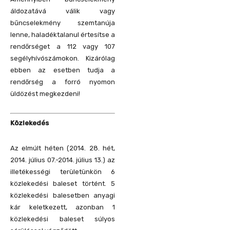
áldozatává válik vagy
bűncselekmény szemtanúja
lenne, haladéktalanul értesítse a
rendőrséget a 112 vagy 107
segélyhívószámokon. Kizárólag
ebben az esetben tudja a
rendőrség a forró nyomon
üldözést megkezdeni!
Közlekedés
Az elmúlt héten (2014. 28. hét,
2014. július 07.-2014. július 13.) az
illetékességi területünkön 6
közlekedési baleset történt.
5
közlekedési balesetben anyagi
kár keletkezett, azonban 1
közlekedési baleset súlyos