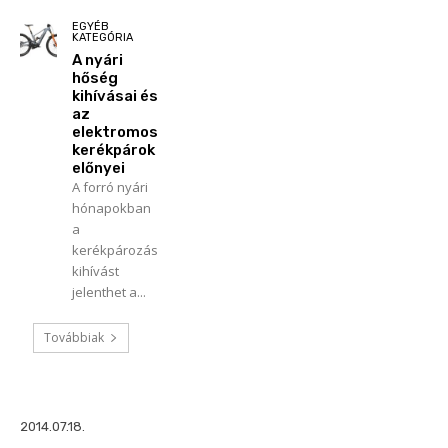
EGYÉB
KATEGÓRIA
A nyári
hőség
kihívásai és
az
elektromos
kerékpárok
előnyei
A forró nyári
hónapokban
a
kerékpározás
kihívást
jelenthet a...
Továbbiak
2014.07.18.