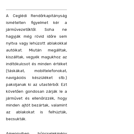
A Ceglédi Rendőrkapitányság
ismételten figyelmet kér a
járművezetőktől. Soha ne
hagyják még rövid időre sem
nyitva vagy lehúzott ablakokkal
autóikat. Miután megálltak,
kiszálltak, vegyék magukhoz az
indítókulcsot és minden értéket
(táskákat, mobiltelefonokat,
navigációs készüléket stb.)
pakoljanak ki az utastérből. Ezt
követően gondosan zárják le a
járművet és ellenőrizzék, hogy
minden ajtót bezártak, valamint
az ablakokat is felhúzták,
becsukták.
Amennyiben bűncselekmény