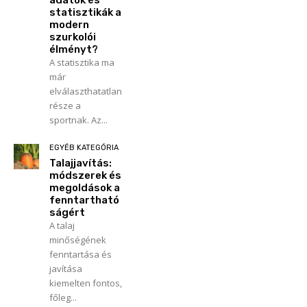
adatok és
statisztikák a
modern
szurkolói
élményt?
A statisztika ma
már
elválaszthatatlan
része a
sportnak. Az...
EGYÉB KATEGÓRIA
Talajjavítás:
módszerek és
megoldások a
fenntartható
ságért
A talaj
minőségének
fenntartása és
javítása
kiemelten fontos,
főleg...