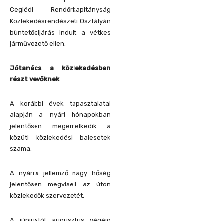
Ceglédi Rendőrkapitányság
Közlekedésrendészeti Osztályán
büntetőeljárás indult a vétkes
járművezető ellen.
Jótanács a közlekedésben
részt vevőknek
A korábbi évek tapasztalatai
alapján a nyári hónapokban
jelentősen megemelkedik a
közúti közlekedési balesetek
száma.
A nyárra jellemző nagy hőség
jelentősen megviseli az úton
közlekedők szervezetét.
A júniustól augusztus végéig