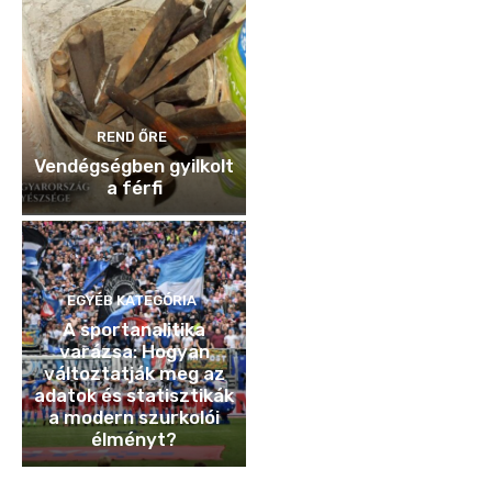
REND ŐRE
Vendégségben gyilkolt
a férfi
EGYÉB KATEGÓRIA
A sportanalitika
varázsa: Hogyan
változtatják meg az
adatok és statisztikák
a modern szurkolói
élményt?