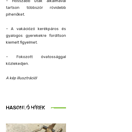
– Hosszabb utak alkalmával
tartson többször rövidebb
pihenőket.
– A vakációzó kerékpáros és
gyalogos gyerekekre fordítson
kiemelt figyelmet.
– Fokozott óvatossággal
közlekedjen.
A kép illusztráció!
REND ŐRE
HASONLÓ HÍREK
Idén is közösen
ellenőriztek