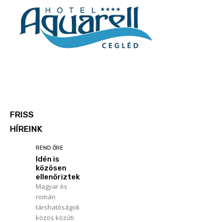
FRISS
HÍREINK
REND ŐRE
Idén is
közösen
ellenőriztek
Magyar és
román
társhatóságok
közös közúti