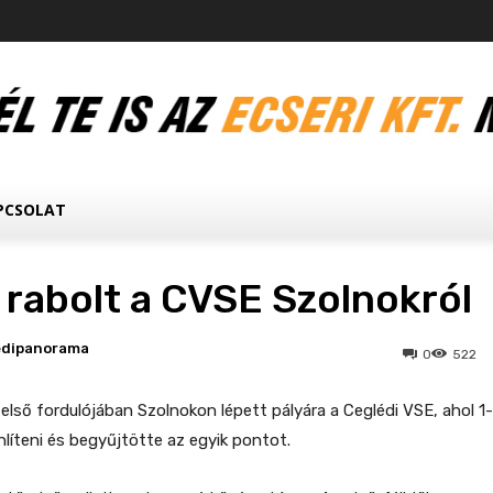
PCSOLAT
 rabolt a CVSE Szolnokról
edipanorama
0
522
 első fordulójában Szolnokon lépett pályára a Ceglédi VSE, ahol 1-
nlíteni és begyűjtötte az egyik pontot.