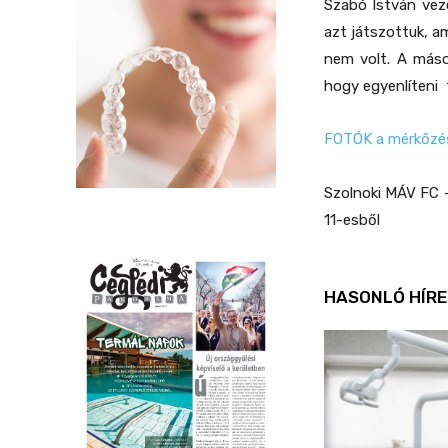
Szabó István vez
azt játszottuk, a
nem volt. A máso
hogy egyenlíteni 
FOTÓK a mérkőzés
Szolnoki MÁV FC – 
11-esből
HASONLÓ HÍRE