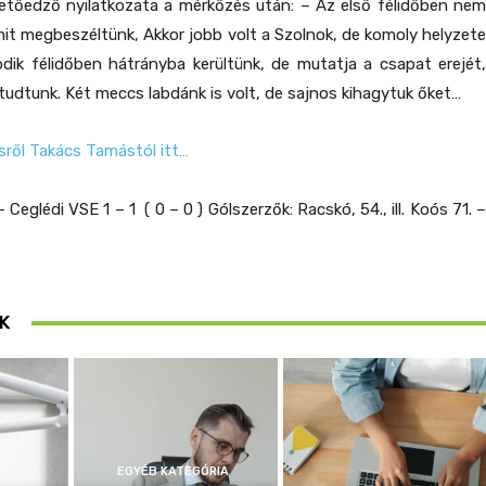
etőedző nyilatkozata a mérkőzés után:
– Az első félidőben ne
mit megbeszéltünk, Akkor jobb volt a Szolnok, de komoly helyzete
dik félidőben hátrányba kerültünk, de mutatja a csapat erejét,
tudtunk. Két meccs labdánk is volt, de sajnos kihagytuk őket…
ről Takács Tamástól itt…
Ceglédi VSE 1 – 1 ( 0 – 0 ) Gólszerzők: Racskó, 54., ill. Koós 71. –
K
EGYÉB KATEGÓRIA