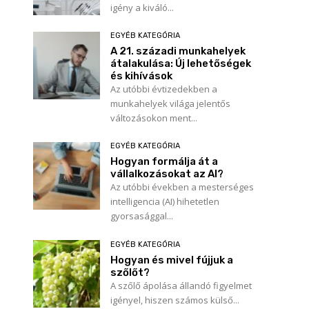
igény a kiváló...
EGYÉB KATEGÓRIA
A 21. századi munkahelyek
átalakulása: Új lehetőségek
és kihívások
Az utóbbi évtizedekben a
munkahelyek világa jelentős
változásokon ment...
EGYÉB KATEGÓRIA
Hogyan formálja át a
vállalkozásokat az AI?
Az utóbbi években a mesterséges
intelligencia (AI) hihetetlen
gyorsasággal...
EGYÉB KATEGÓRIA
Hogyan és mivel fújjuk a
szőlőt?
A szőlő ápolása állandó figyelmet
igényel, hiszen számos külső...