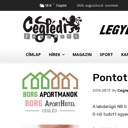
C
2026. augusztus 8. szombat
18.9
Cegléd
CÍMLAP
HÍREK
MAGAZIN
SPORT
KA
Pontot
By
Cegl
2014.08.17.
A labdarúgó NB II.
0-ról tudott egye