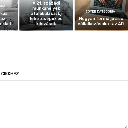
A 21. századi
RIA
munkahelyek
EGYÉB KATEGÓRIA
ikus
átalakulása: Új
 az
lehetőségek és
Hogyan formálja át a
ekkel
kihívások
vállalkozásokat az AI?
 CIKKHEZ