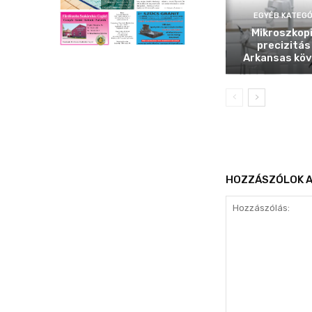
EGYÉB KATEGÓ
Mikroszkop
precizitás
Arkansas köv
HOZZÁSZÓLOK A