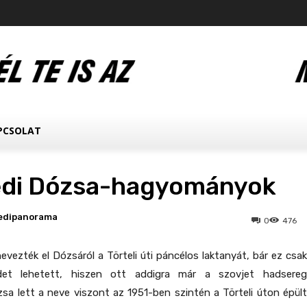
PCSOLAT
édi Dózsa-hagyományok
edipanorama
0
476
vezték el Dózsáról a Törteli úti páncélos laktanyát, bár ez csak
edet lehetett, hiszen ott addigra már a szovjet hadsereg
sa lett a neve viszont az 1951-ben szintén a Törteli úton épült