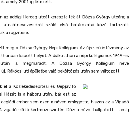
k, amely 2001-ig létezett.
 az addigi Herceg utcát keresztelték át Dózsa György utcára; a
et utcaátnevezésekről szóló első határozatai közé tartozott
ak a rögzítése.
ílt meg a Dózsa György Népi Kollégium. Az újszerű intézmény az
tthonban kapott helyet. A diákotthon a népi kollégiumok 1949-es
 után is megmaradt. A Dózsa György Kollégium neve
új, Rákóczi úti épületbe való beköltözés után sem változott.
k el a Közlekedésépítési és Gépjavító
si Házát is a háború után, bár ezt az
n ceglédi ember sem ezen a néven emlegette, hiszen ez a Vigadó
A vigadó előtti kertmozi szintén Dózsa névre hallgatott – amíg