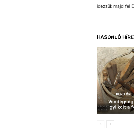
idézzük majd fel 
REND ŐRE
Idén is köz
HASONLÓ HÍRE
ellenőrizt
REND ŐRE
Vendégség
gyilkolt a f