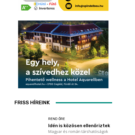
FRISS HÍREINK
REND ŐRE
Idén is közösen ellenőriztek
Magyar és román társhatóságok