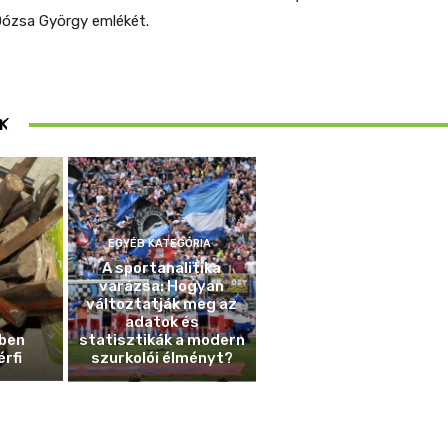
Dózsa György emlékét.
ösen
K
ek
EGYÉB KATEGÓRIA
A sportanalitika
varázsa: Hogyan
változtatják meg az
adatok és
ben
statisztikák a modern
érfi
szurkolói élményt?