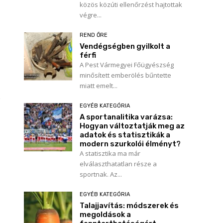
közös közúti ellenőrzést hajtottak
végre...
REND ŐRE
Vendégségben gyilkolt a
férfi
A Pest Vármegyei Főügyészség
minősített emberölés bűntette
miatt emelt...
EGYÉB KATEGÓRIA
A sportanalitika varázsa:
Hogyan változtatják meg az
adatok és statisztikák a
modern szurkolói élményt?
A statisztika ma már
elválaszthatatlan része a
sportnak. Az...
EGYÉB KATEGÓRIA
Talajjavítás: módszerek és
megoldások a