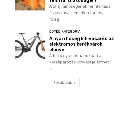
fenntarthatóságért
A talaj minőségének fenntartása
és javítása kiemelten fontos,
főleg...
EGYÉB KATEGÓRIA
A nyári hőség kihívásai és az
elektromos kerékpárok
előnyei
A forró nyári hónapokban a
kerékpározás kihívást jelenthet
a...
Továbbiak