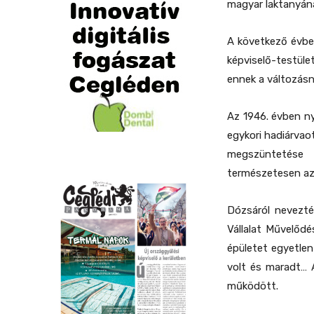
magyar laktanyána
A következő évben
képviselő-testül
ennek a változásn
Az 1946. évben ny
egykori hadiárvao
megszüntetése
természetesen az 
Dózsáról nevezté
Vállalat Művelődé
épületet egyetle
volt és maradt… 
működött.