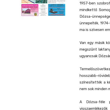
1957-ben szobrot 
mindkettő Somogy
Dózsa-ünnepség
ünnepelték. 1974-b
ma is szívesen eml
Van egy másik kö
megszűnt laktany
ugyancsak Dózsáró
Termelőszövetke
hosszabb-rövidebb
színesítették a 
nem sok minden ma
A Dózsa-féle p
visszaemlékezők 