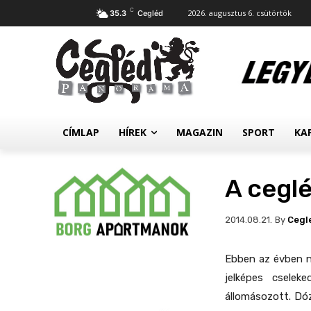
C
2026. augusztus 6. csütörtök
35.3
Cegléd
CÍMLAP
HÍREK
MAGAZIN
SPORT
KA
A cegl
By
Cegl
2014.08.21.
Ebben az évben ne
jelképes cselek
állomásozott. Dóz