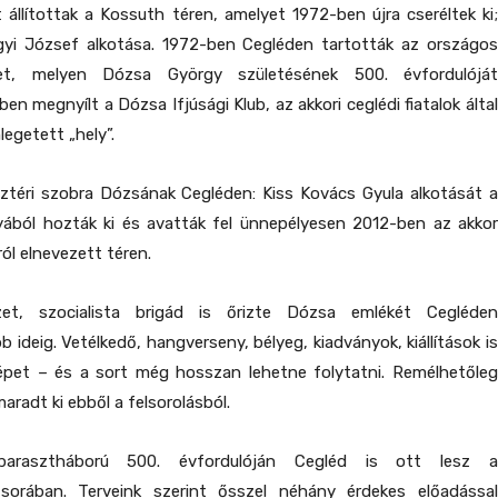
állítottak a Kossuth téren, amelyet 1972-ben újra cseréltek ki;
i József alkotása. 1972-ben Cegléden tartották az országos
et, melyen Dózsa György születésének 500. évfordulóját
en megnyílt a Dózsa Ifjúsági Klub, az akkori ceglédi fiatalok által
egetett „hely”.
ztéri szobra Dózsának Cegléden: Kiss Kovács Gyula alkotását a
ából hozták ki és avatták fel ünnepélyesen 2012-ben az akkor
l elnevezett téren.
zet, szocialista brigád is őrizte Dózsa emlékét Cegléden
 ideig. Vetélkedő, hangverseny, bélyeg, kiadványok, kiállítások is
képet – és a sort még hosszan lehetne folytatni. Remélhetőleg
radt ki ebből a felsorolásból.
arasztháború 500. évfordulóján Cegléd is ott lesz a
sorában. Terveink szerint ősszel néhány érdekes előadással