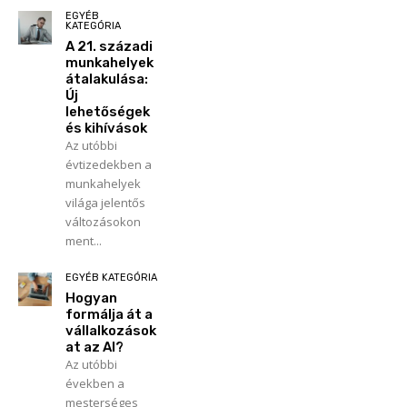
EGYÉB
KATEGÓRIA
A 21. századi
munkahelyek
átalakulása:
Új
lehetőségek
és kihívások
Az utóbbi
évtizedekben a
munkahelyek
világa jelentős
változásokon
ment...
EGYÉB KATEGÓRIA
Hogyan
formálja át a
vállalkozások
at az AI?
Az utóbbi
években a
mesterséges