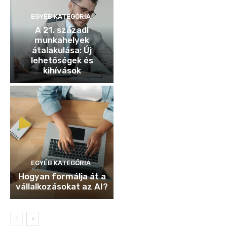
EGYÉB KATEGÓRIA
A 21. századi
munkahelyek
átalakulása: Új
lehetőségek és
kihívások
EGYÉB KATEGÓRIA
Hogyan formálja át a
vállalkozásokat az AI?