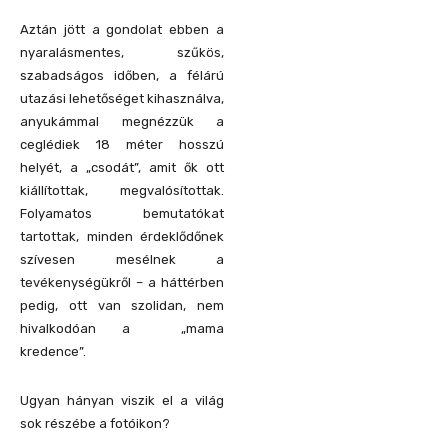
Aztán jött a gondolat ebben a
nyaralásmentes, szűkös,
szabadságos időben, a félárú
utazási lehetőséget kihasználva,
anyukámmal megnézzük a
ceglédiek 18 méter hosszú
helyét, a „csodát”, amit ők ott
kiállítottak, megvalósítottak.
Folyamatos bemutatókat
tartottak, minden érdeklődőnek
szívesen mesélnek a
tevékenységükről – a háttérben
pedig, ott van szolidan, nem
hivalkodóan a „mama
kredence”.
Ugyan hányan viszik el a világ
sok részébe a fotóikon?