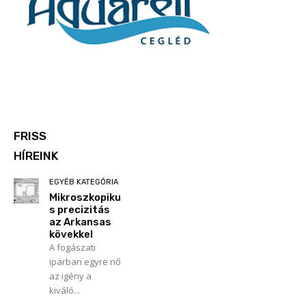
FRISS
HÍREINK
EGYÉB KATEGÓRIA
Mikroszkopiku
s precizitás
az Arkansas
kövekkel
A fogászati
iparban egyre nő
az igény a
kiváló...