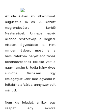
Az idei évben 28. alkalommal,
augusztus 16 és 20 között
megrendezésre kerülő
Mesterségek Ünnepe egyik
állandó résztvevője a Ceglédi
Alkotók Egyesülete is. Mint
minden évben, most is a
bemutatóknak helyet adó faház
berendezésének kelléke volt a
nagymamám ki tudja hány éves
sublótja. Viccesen úgy
emlegetjük: „aki” már egyedül is
feltalálna a Várba, annyiszor volt
már ott.
Nem kis feladat, amikor egy
csapat egy ekkora