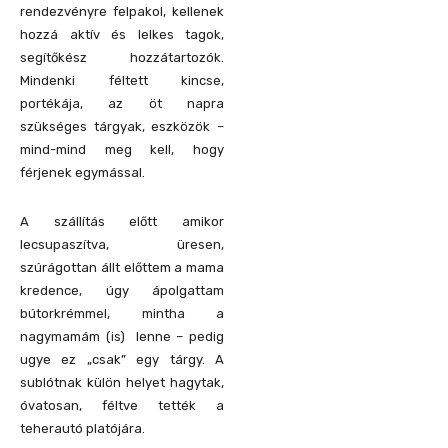
rendezvényre felpakol, kellenek
hozzá aktív és lelkes tagok,
segítőkész hozzátartozók.
Mindenki féltett kincse,
portékája, az öt napra
szükséges tárgyak, eszközök –
mind-mind meg kell, hogy
férjenek egymással.
A szállítás előtt amikor
lecsupaszítva, üresen,
szúrágottan állt előttem a mama
kredence, úgy ápolgattam
bútorkrémmel, mintha a
nagymamám (is) lenne – pedig
ugye ez „csak” egy tárgy. A
sublótnak külön helyet hagytak,
óvatosan, féltve tették a
teherautó platójára.