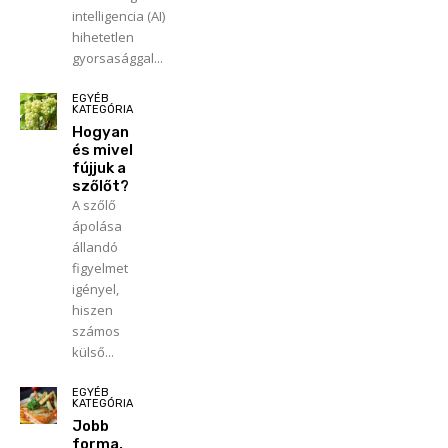
intelligencia (AI)
hihetetlen
gyorsasággal...
EGYÉB
KATEGÓRIA
Hogyan
és mivel
fújjuk a
szőlőt?
A szőlő
ápolása
állandó
figyelmet
igényel,
hiszen
számos
külső...
EGYÉB
KATEGÓRIA
Jobb
forma,