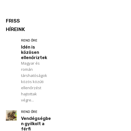
FRISS
HÍREINK
REND ŐRE
Idén is
közösen
ellenőriztek
Magyar és
román
társhatóságok
közös közúti
ellenőrzést
hajtottak
végre...
REND ŐRE
Vendégségbe
n gyilkolt a
férfi