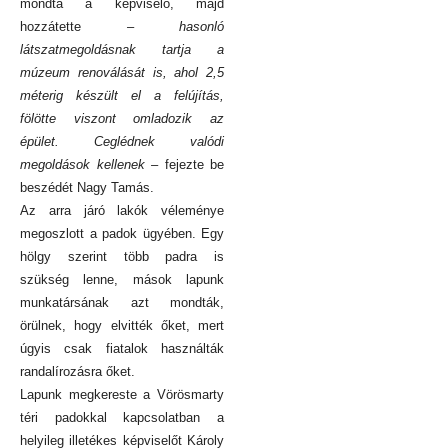
mondta a képviselő, majd
hozzátette
– hasonló
látszatmegoldásnak tartja a
múzeum renoválását is, ahol 2,5
méterig készült el a felújítás,
fölötte viszont omladozik az
épület. Ceglédnek valódi
megoldások kellenek –
fejezte be
beszédét Nagy Tamás.
Az arra járó lakók véleménye
megoszlott a padok ügyében. Egy
hölgy szerint több padra is
szükség lenne, mások lapunk
munkatársának azt mondták,
örülnek, hogy elvitték őket, mert
úgyis csak fiatalok használták
randalírozásra őket.
Lapunk megkereste a Vörösmarty
téri padokkal kapcsolatban a
helyileg illetékes képviselőt Károly