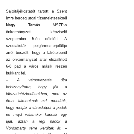
Sajtótájékoztatót tartott a Szent
Imre herceg utcai tízemeleteseknél
Nagy Tamás
MSZP-s
önkormányzati képviselő
szeptember 5-én délelőtt. A
szocialisták polgármesterjelöltje
arról beszélt, hogy a lakótelepről
az önkormányzat által elszállított
6-8 pad a város másik részén
bukkant fel.
– A városvezetés újra
bebizonyította, hogy jók a
látszatintézkedésekben, mert az
itteni lakosoknak azt mondták,
hogy rontják a városképet a padok
és majd valamikor kapnak egy
újat, aztán a régi padok a
Vörösmarty térre kerültek át.
–