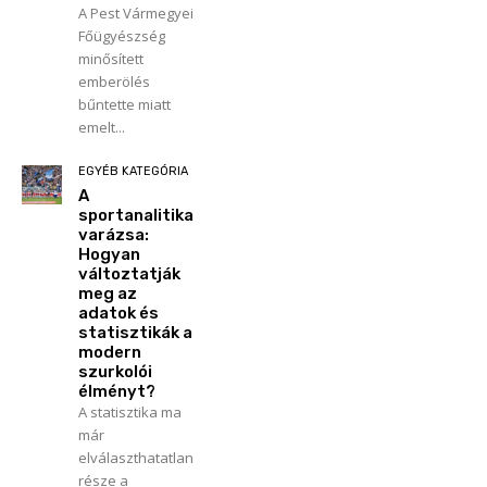
A Pest Vármegyei
Főügyészség
minősített
emberölés
bűntette miatt
emelt...
EGYÉB KATEGÓRIA
A
sportanalitika
varázsa:
Hogyan
változtatják
meg az
adatok és
statisztikák a
modern
szurkolói
élményt?
A statisztika ma
már
elválaszthatatlan
része a