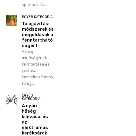
sportnak. Az...
EGYÉB KATEGÓRIA
Talajjavítás:
módszerek és
megoldások a
fenntartható
ságért
A talaj
minőségének
fenntartása és
javítása
kiemelten fontos,
főleg...
EGYÉB
KATEGÓRIA
A nyári
hőség
kihívásai és
az
elektromos
kerékpárok