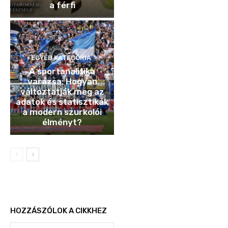
a férfi
EGYÉB KATEGÓRIA
A sportanalitika
varázsa: Hogyan
változtatják meg az
adatok és statisztikák
a modern szurkolói
élményt?
HOZZÁSZÓLOK A CIKKHEZ