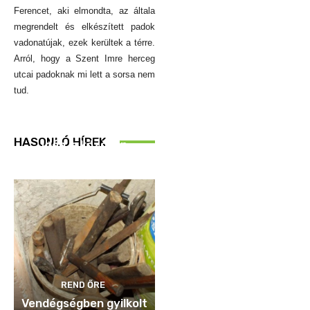
Ferencet, aki elmondta, az általa
megrendelt és elkészített padok
vadonatújak, ezek kerültek a térre.
Arról, hogy a Szent Imre herceg
utcai padoknak mi lett a sorsa nem
tud.
REND ŐRE
HASONLÓ HÍREK
Idén is közösen
ellenőriztek
REND ŐRE
Vendégségben gyilkolt